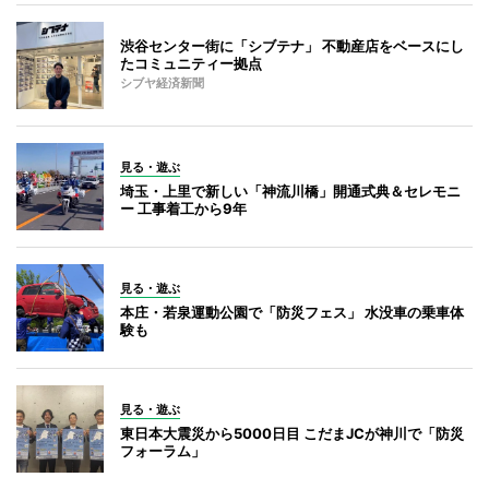
渋谷センター街に「シブテナ」 不動産店をベースにし
たコミュニティー拠点
シブヤ経済新聞
見る・遊ぶ
埼玉・上里で新しい「神流川橋」開通式典＆セレモニ
ー 工事着工から9年
見る・遊ぶ
本庄・若泉運動公園で「防災フェス」 水没車の乗車体
験も
見る・遊ぶ
東日本大震災から5000日目 こだまJCが神川で「防災
フォーラム」