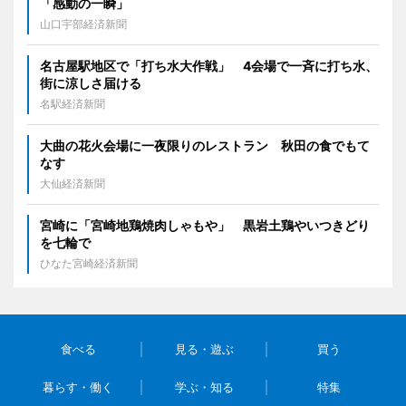
「感動の一瞬」
山口宇部経済新聞
名古屋駅地区で「打ち水大作戦」 4会場で一斉に打ち水、
街に涼しさ届ける
名駅経済新聞
大曲の花火会場に一夜限りのレストラン 秋田の食でもて
なす
大仙経済新聞
宮崎に「宮崎地鶏焼肉しゃもや」 黒岩土鶏やいつきどり
を七輪で
ひなた宮崎経済新聞
食べる
見る・遊ぶ
買う
暮らす・働く
学ぶ・知る
特集