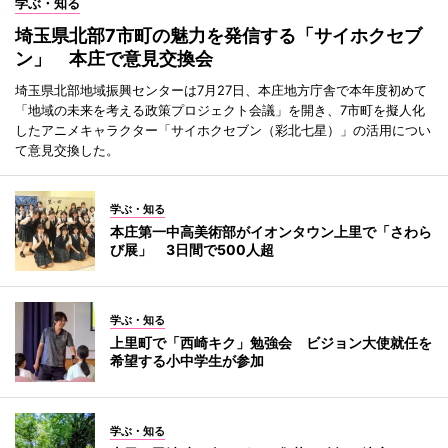
学ぶ・知る
埼玉県北部7市町の魅力を発信する「サイホクセブ
ン」 本庄で意見交換会
埼玉県北部地域振興センターは7月27日、本庄地方庁舎で本年度初めて
「地域の未来を考える政策プロジェクト会議」を開き、7市町を擬人化
したアニメキャラクター「サイホクセブン（彩北七星）」の活用につい
て意見交換した。
学ぶ・知る
本庄第一中高美術部がイオンタウン上里で「さわら
び展」 3日間で500人超
学ぶ・知る
上里町で「西崎キク」勉強会 ビジョン大使就任を
希望する小中学生が参加
学ぶ・知る