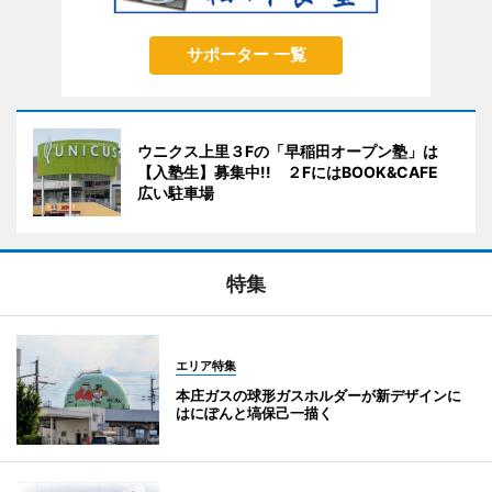
サポーター 一覧
ウニクス上里３Fの「早稲田オープン塾」は
【入塾生】募集中!! ２FにはBOOK&CAFE
広い駐車場
特集
エリア特集
本庄ガスの球形ガスホルダーが新デザインに
はにぽんと塙保己一描く