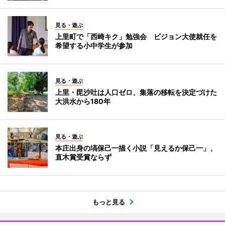
見る・遊ぶ
上里町で「西崎キク」勉強会 ビジョン大使就任を
希望する小中学生が参加
見る・遊ぶ
上里・毘沙吐は人口ゼロ、集落の移転を決定づけた
大洪水から180年
見る・遊ぶ
本庄出身の塙保己一描く小説「見えるか保己一」、
直木賞受賞ならず
もっと見る