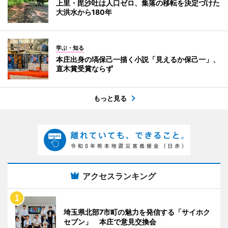
上里・毘沙吐は人口ゼロ、集落の移転を決定づけた
大洪水から180年
学ぶ・知る
本庄出身の塙保己一描く小説「見えるか保己一」、
直木賞受賞ならず
もっと見る
アクセスランキング
埼玉県北部7市町の魅力を発信する「サイホク
セブン」 本庄で意見交換会