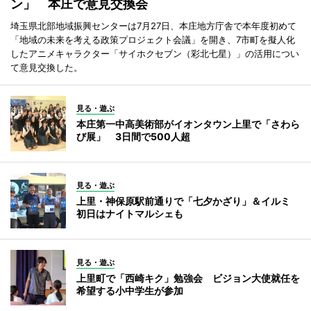
ン」 本庄で意見交換会
埼玉県北部地域振興センターは7月27日、本庄地方庁舎で本年度初めて
「地域の未来を考える政策プロジェクト会議」を開き、7市町を擬人化
したアニメキャラクター「サイホクセブン（彩北七星）」の活用につい
て意見交換した。
見る・遊ぶ
本庄第一中高美術部がイオンタウン上里で「さわら
び展」 3日間で500人超
見る・遊ぶ
上里・神保原駅前通りで「七夕かざり」＆イルミ
初日はナイトマルシェも
見る・遊ぶ
上里町で「西崎キク」勉強会 ビジョン大使就任を
希望する小中学生が参加