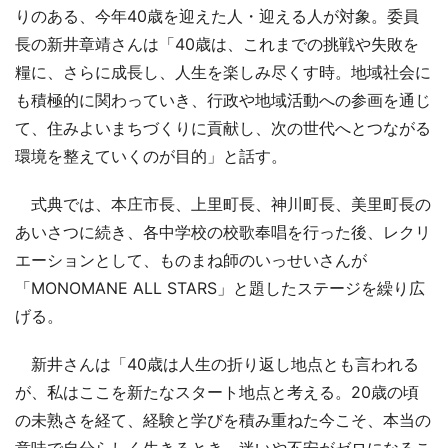
りのある、今年40歳を迎えた人・迎える人が対象。委員
長の新井章靖さんは「40歳は、これまでの挑戦や失敗を
糧に、さらに成長し、人生を楽しみ尽くす時。地域社会に
も積極的に関わっていき、行政や地域活動への参画を通じ
て、住みよいまちづくりに貢献し、次の世代へとつながる
環境を整えていくのが目的」と話す。
式典では、本庄市長、上里町長、神川町長、美里町長の
あいさつに続き、各中学校の校歌奉唱を行った後、レクリ
エーションとして、ものまね師のいっせいさんが
「MONOMANE ALL STARS」と題したステージを繰り広
げる。
新井さんは「40歳は人生の折り返し地点とも言われる
が、私はここを新たなスタート地点と考える。20歳の頃
の未熟さを経て、経験と学びを積み重ねた今こそ、本当の
意味で自分らしく生きるとき。迷いや不安がゼロになるこ