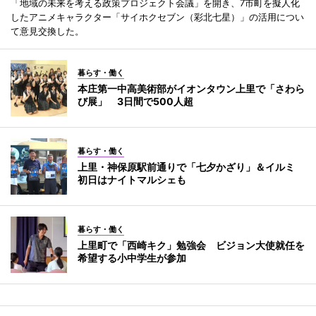
「地域の未来を考える政策プロジェクト会議」を開き、7市町を擬人化
したアニメキャラクター「サイホクセブン（彩北七星）」の活用につい
て意見交換した。
暮らす・働く
本庄第一中高美術部がイオンタウン上里で「さわら
び展」 3日間で500人超
暮らす・働く
上里・神保原駅前通りで「七夕かざり」＆イルミ
初日はナイトマルシェも
暮らす・働く
上里町で「西崎キク」勉強会 ビジョン大使就任を
希望する小中学生が参加