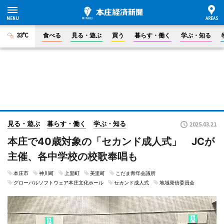
33°C
食べる
見る・遊ぶ
買う
暮らす・働く
学ぶ・知る
見る・遊ぶ
暮らす・働く
学ぶ・知る
2025.03.21
本庄で40歳対象の「セカンド成人式」 JCが
主催、各中学校の校歌奉唱も
本庄市
神川町
上里町
美里町
こだま青年会議所
グローバルソフトウェア本庄文化ホール
セカンド成人式
地域発信委員会