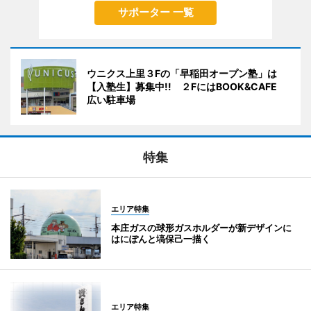
サポーター 一覧
ウニクス上里３Fの「早稲田オープン塾」は
【入塾生】募集中!! ２FにはBOOK&CAFE
広い駐車場
特集
エリア特集
本庄ガスの球形ガスホルダーが新デザインに
はにぽんと塙保己一描く
エリア特集