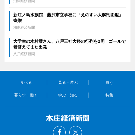
沼津経済新聞
新江ノ島水族館、藤沢市立学校に「えのすい大解剖図鑑」
寄贈
湘南経済新聞
大学生の木村栞さん、八戸三社大祭の行列を2周 ゴールで
着替えてまた出発
八戸経済新聞
食べる
見る・遊ぶ
買う
暮らす・働く
学ぶ・知る
特集