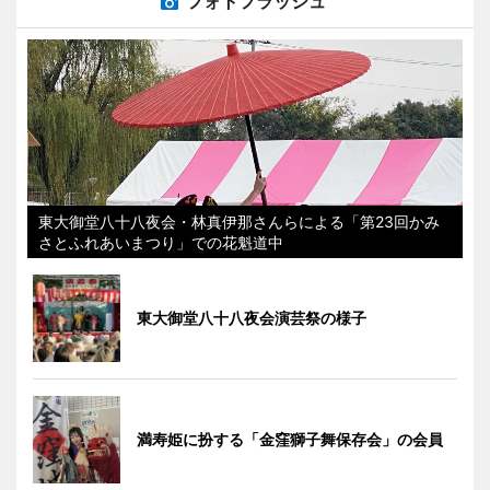
フォトフラッシュ
東大御堂八十八夜会・林真伊那さんらによる「第23回かみ
さとふれあいまつり」での花魁道中
東大御堂八十八夜会演芸祭の様子
満寿姫に扮する「金窪獅子舞保存会」の会員