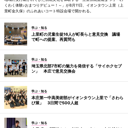
くわく体験♪おまつりデビュー！～」が8月11日、イオンタウン上里（上
里町金久保）のふれあいコート特設会場で開かれる。
学ぶ・知る
上里町の児童生徒16人が町長らと意見交換 議場
で町への提案、再質問も
学ぶ・知る
埼玉県北部7市町の魅力を発信する「サイホクセブ
ン」 本庄で意見交換会
学ぶ・知る
本庄第一中高美術部がイオンタウン上里で「さわら
び展」 3日間で500人超
学ぶ・知る