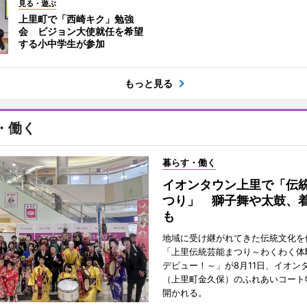
見る・遊ぶ
上里町で「西崎キク」勉強
会 ビジョン大使就任を希望
する小中学生が参加
もっと見る
・働く
暮らす・働く
イオンタウン上里で「伝
つり」 獅子舞や太鼓、
も
地域に受け継がれてきた伝統文化を
「上里伝統芸能まつり～わくわく体
デビュー！～」が8月11日、イオン
（上里町金久保）のふれあいコート
開かれる。