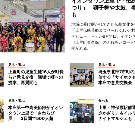
イオンタウン上里で「伝
つり」 獅子舞や太鼓、
も
地域に受け継がれてきた伝統文化を
「上里伝統芸能まつり～わくわく体
デビュー！～」が8月11日、イオン
（上里町金久保）のふれあいコート
開かれる。
見る・遊ぶ
見る・遊ぶ
上里町の児童生徒16人が町長
埼玉県北部7市町
らと意見交換 議場で町への
信する「サイホク
提案、再質問も
本庄で意見交換会
見る・遊ぶ
食べる
本庄第一中高美術部がイオン
上里・神保原駅前
タウン上里で「さわらび
夕かざり」＆イル
展」 3日間で500人超
ナイトマルシェも