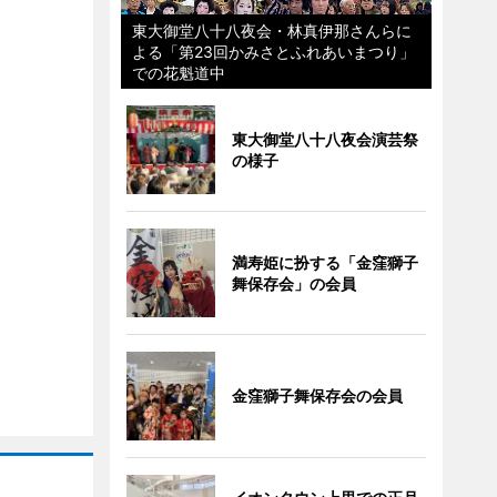
東大御堂八十八夜会・林真伊那さんらに
よる「第23回かみさとふれあいまつり」
での花魁道中
東大御堂八十八夜会演芸祭
の様子
満寿姫に扮する「金窪獅子
舞保存会」の会員
金窪獅子舞保存会の会員