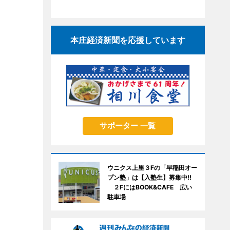
本庄経済新聞を応援しています
サポーター 一覧
ウニクス上里３Fの「早稲田オー
プン塾」は【入塾生】募集中!!
２FにはBOOK&CAFE 広い
駐車場