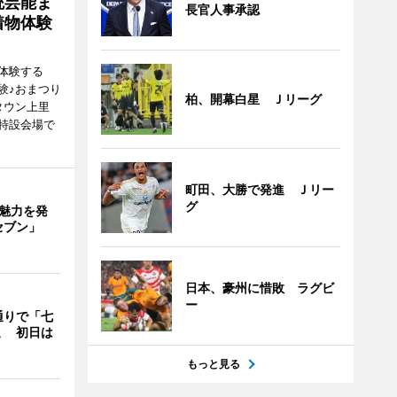
統芸能ま
長官人事承認
着物体験
体験する
験♪おまつり
柏、開幕白星 Ｊリーグ
タウン上里
特設会場で
町田、大勝で発進 Ｊリー
グ
の魅力を発
セブン」
日本、豪州に惜敗 ラグビ
ー
通りで「七
ミ 初日は
もっと見る