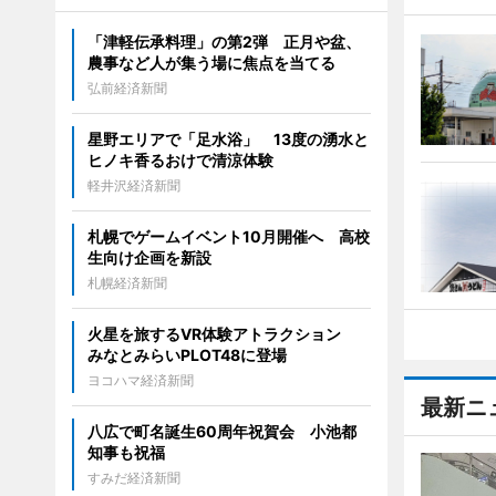
「津軽伝承料理」の第2弾 正月や盆、
農事など人が集う場に焦点を当てる
弘前経済新聞
星野エリアで「足水浴」 13度の湧水と
ヒノキ香るおけで清涼体験
軽井沢経済新聞
札幌でゲームイベント10月開催へ 高校
生向け企画を新設
札幌経済新聞
火星を旅するVR体験アトラクション
みなとみらいPLOT48に登場
ヨコハマ経済新聞
最新ニ
八広で町名誕生60周年祝賀会 小池都
知事も祝福
すみだ経済新聞