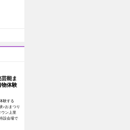
統芸能ま
着物体験
体験する
験♪おまつり
タウン上里
特設会場で