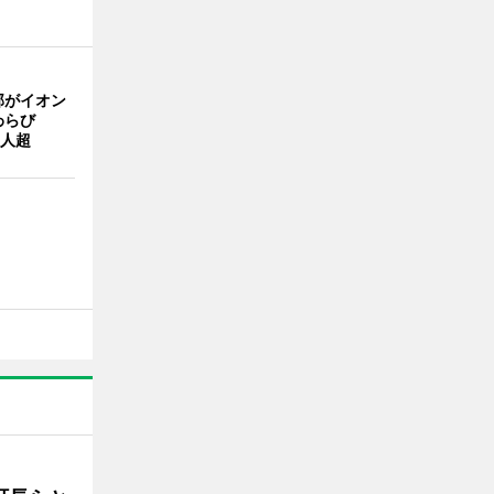
部がイオン
わらび
0人超