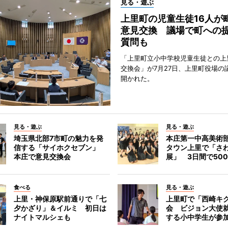
見る・遊ぶ
上里町の児童生徒16人が
意見交換 議場で町への
質問も
「上里町立小中学校児童生徒との上
交換会」が7月27日、上里町役場の
開かれた。
見る・遊ぶ
見る・遊ぶ
埼玉県北部7市町の魅力を発
本庄第一中高美術
信する「サイホクセブン」
タウン上里で「さ
本庄で意見交換会
展」 3日間で50
食べる
見る・遊ぶ
上里・神保原駅前通りで「七
上里町で「西崎キ
夕かざり」＆イルミ 初日は
会 ビジョン大使
ナイトマルシェも
する小中学生が参