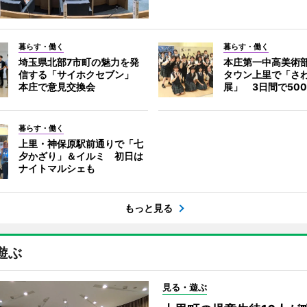
暮らす・働く
暮らす・働く
埼玉県北部7市町の魅力を発
本庄第一中高美術
信する「サイホクセブン」
タウン上里で「さ
本庄で意見交換会
展」 3日間で50
暮らす・働く
上里・神保原駅前通りで「七
夕かざり」＆イルミ 初日は
ナイトマルシェも
もっと見る
遊ぶ
見る・遊ぶ