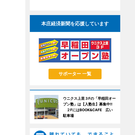
本庄経済新聞を応援しています
サポーター 一覧
ウニクス上里３Fの「早稲田オー
プン塾」は【入塾生】募集中!!
２FにはBOOK&CAFE 広い
駐車場