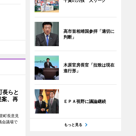
千賀の力投 大リーグ
高市首相靖国参拝「適切に
判断」
木原官房長官「拉致は現在
進行形」
町長らと
提案、再
ＥＰＡ視野に議論継続
里町長意見
議会議場で
もっと見る