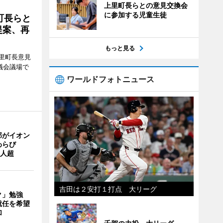
上里町長らとの意見交換会
に参加する児童生徒
町長らと
提案、再
もっと見る
里町長意見
議会議場で
ワールドフォトニュース
部がイオン
わらび
0人超
吉田は２安打１打点 大リーグ
ク」勉強
就任を希望
加