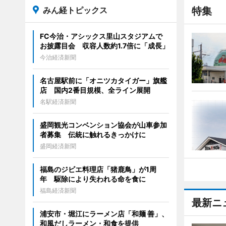
みん経トピックス
特集
FC今治・アシックス里山スタジアムで
お披露目会 収容人数約1.7倍に「成長」
今治経済新聞
名古屋駅前に「オニツカタイガー」旗艦
店 国内2番目規模、全ライン展開
名駅経済新聞
盛岡観光コンベンション協会が山車参加
者募集 伝統に触れるきっかけに
盛岡経済新聞
福島のジビエ料理店「猪鹿鳥」が1周
年 駆除により失われる命を食に
福島経済新聞
最新ニ
浦安市・堀江にラーメン店「和麺 善」、
和風だしラーメン・和食を提供