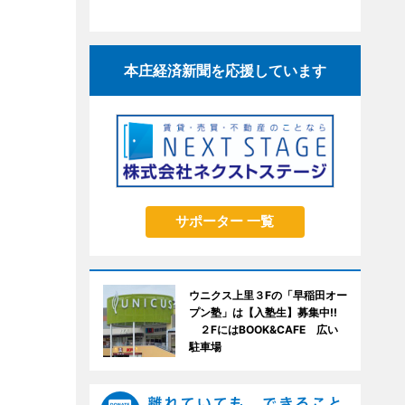
本庄経済新聞を応援しています
サポーター 一覧
ウニクス上里３Fの「早稲田オー
プン塾」は【入塾生】募集中!!
２FにはBOOK&CAFE 広い
駐車場