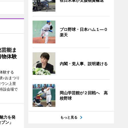
在日米軍が支援物資輸送
プロ野球・日本ハム１―０
楽天
統芸能ま
着物体験
内閣・党人事、説明避ける
体験する
験♪おまつり
タウン上里
特設会場で
岡山学芸館が２回戦へ 高
校野球
の魅力を発
もっと見る
セブン」