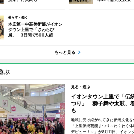
暮らす・働く
本庄第一中高美術部がイオン
タウン上里で「さわらび
展」 3日間で500人超
もっと見る
遊ぶ
見る・遊ぶ
イオンタウン上里で「伝
つり」 獅子舞や太鼓、
も
地域に受け継がれてきた伝統文化を
「上里伝統芸能まつり～わくわく体
デビュー！～」が8月11日、イオン