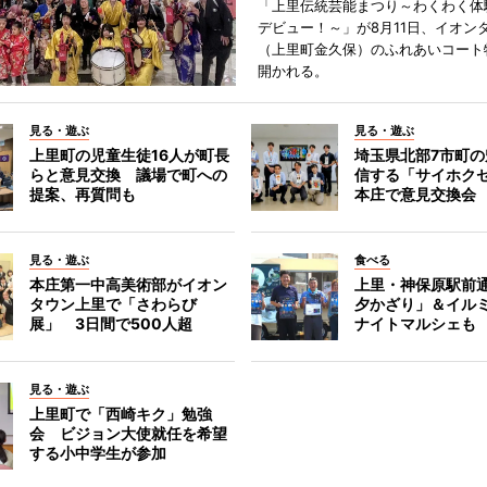
「上里伝統芸能まつり～わくわく体
デビュー！～」が8月11日、イオン
（上里町金久保）のふれあいコート
開かれる。
見る・遊ぶ
見る・遊ぶ
上里町の児童生徒16人が町長
埼玉県北部7市町
らと意見交換 議場で町への
信する「サイホク
提案、再質問も
本庄で意見交換会
見る・遊ぶ
食べる
本庄第一中高美術部がイオン
上里・神保原駅前
タウン上里で「さわらび
夕かざり」＆イル
展」 3日間で500人超
ナイトマルシェも
見る・遊ぶ
上里町で「西崎キク」勉強
会 ビジョン大使就任を希望
する小中学生が参加