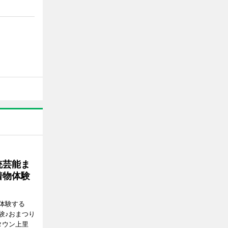
統芸能ま
着物体験
体験する
験♪おまつり
タウン上里