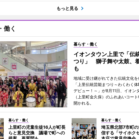
もっと見る
・働く
暮らす・働く
イオンタウン上里で「伝
つり」 獅子舞や太鼓、
も
地域に受け継がれてきた伝統文化を
「上里伝統芸能まつり～わくわく体
デビュー！～」が8月11日、イオン
（上里町金久保）のふれあいコート
開かれる。
暮らす・働く
暮らす・働く
上里町の児童生徒16人が町長
埼玉県北部7市町
らと意見交換 議場で町への
信する「サイホク
提案、再質問も
本庄で意見交換会