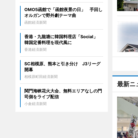
OMO5函館で「函館夜景の日」 手回し
オルガンで野外劇テーマ曲
函館経済新聞
香港・九龍塘に韓国料理店「Social」
韓国定番料理を現代風に
香港経済新聞
SC相模原、熊本と引き分け J3リーグ
開幕
相模原町田経済新聞
最新ニ
関門海峡花火大会、無料エリアなしの門
司側をライブ配信
小倉経済新聞