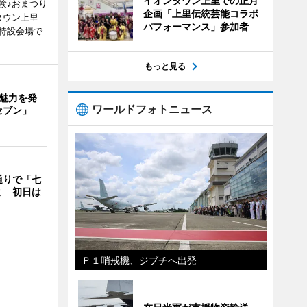
イオンタウン上里での正月
験♪おまつり
企画「上里伝統芸能コラボ
タウン上里
パフォーマンス」参加者
特設会場で
もっと見る
の魅力を発
ワールドフォトニュース
セブン」
通りで「七
ミ 初日は
Ｐ１哨戒機、ジブチへ出発