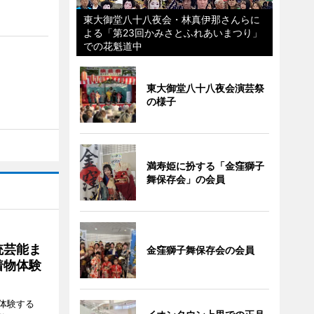
東大御堂八十八夜会・林真伊那さんらに
よる「第23回かみさとふれあいまつり」
での花魁道中
東大御堂八十八夜会演芸祭
の様子
満寿姫に扮する「金窪獅子
舞保存会」の会員
統芸能ま
金窪獅子舞保存会の会員
着物体験
体験する