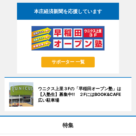
本庄経済新聞を応援しています
サポーター 一覧
ウニクス上里３Fの「早稲田オープン塾」は
【入塾生】募集中!! ２FにはBOOK&CAFE
広い駐車場
特集