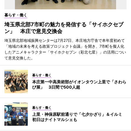
暮らす・働く
埼玉県北部7市町の魅力を発信する「サイホクセブ
ン」 本庄で意見交換会
埼玉県北部地域振興センターは7月27日、本庄地方庁舎で本年度初めて
「地域の未来を考える政策プロジェクト会議」を開き、7市町を擬人化
したアニメキャラクター「サイホクセブン（彩北七星）」の活用につい
て意見交換した。
暮らす・働く
本庄第一中高美術部がイオンタウン上里で「さわら
び展」 3日間で500人超
暮らす・働く
上里・神保原駅前通りで「七夕かざり」＆イルミ
初日はナイトマルシェも