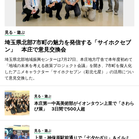
見る・遊ぶ
埼玉県北部7市町の魅力を発信する「サイホクセブ
ン」 本庄で意見交換会
埼玉県北部地域振興センターは7月27日、本庄地方庁舎で本年度初めて
「地域の未来を考える政策プロジェクト会議」を開き、7市町を擬人化
したアニメキャラクター「サイホクセブン（彩北七星）」の活用につい
て意見交換した。
見る・遊ぶ
本庄第一中高美術部がイオンタウン上里で「さわら
び展」 3日間で500人超
見る・遊ぶ
上里・神保原駅前通りで「七夕かざり」＆イルミ