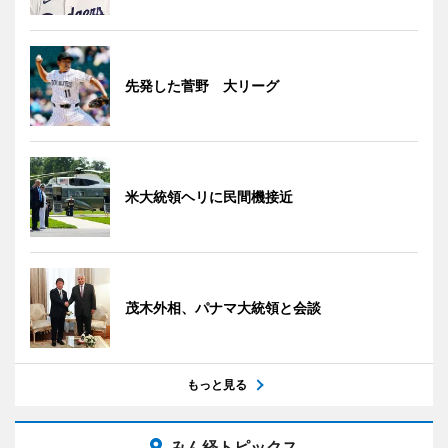
先発した菅野 大リーグ
米大統領ヘリに民間機接近
茂木外相、パナマ大統領と会談
もっと見る
みん経トピックス