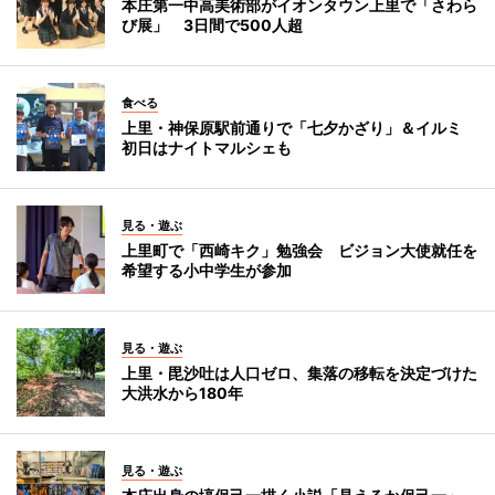
本庄第一中高美術部がイオンタウン上里で「さわら
び展」 3日間で500人超
食べる
上里・神保原駅前通りで「七夕かざり」＆イルミ
初日はナイトマルシェも
見る・遊ぶ
上里町で「西崎キク」勉強会 ビジョン大使就任を
希望する小中学生が参加
見る・遊ぶ
上里・毘沙吐は人口ゼロ、集落の移転を決定づけた
大洪水から180年
見る・遊ぶ