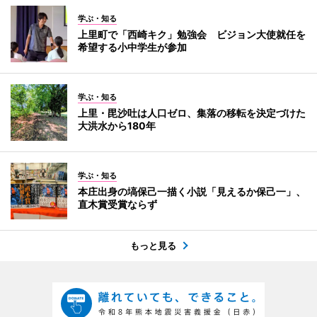
学ぶ・知る
上里町で「西崎キク」勉強会 ビジョン大使就任を
希望する小中学生が参加
学ぶ・知る
上里・毘沙吐は人口ゼロ、集落の移転を決定づけた
大洪水から180年
学ぶ・知る
本庄出身の塙保己一描く小説「見えるか保己一」、
直木賞受賞ならず
もっと見る