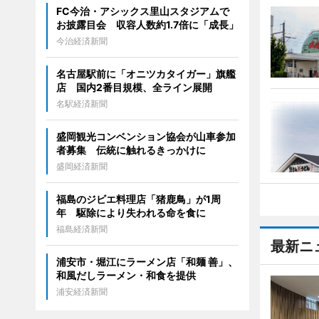
FC今治・アシックス里山スタジアムで
お披露目会 収容人数約1.7倍に「成長」
今治経済新聞
名古屋駅前に「オニツカタイガー」旗艦
店 国内2番目規模、全ライン展開
名駅経済新聞
盛岡観光コンベンション協会が山車参加
者募集 伝統に触れるきっかけに
盛岡経済新聞
福島のジビエ料理店「猪鹿鳥」が1周
年 駆除により失われる命を食に
福島経済新聞
最新ニ
浦安市・堀江にラーメン店「和麺 善」、
和風だしラーメン・和食を提供
浦安経済新聞