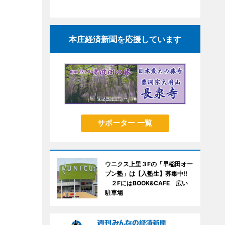
本庄経済新聞を応援しています
サポーター 一覧
ウニクス上里３Fの「早稲田オー
プン塾」は【入塾生】募集中!!
２FにはBOOK&CAFE 広い
駐車場