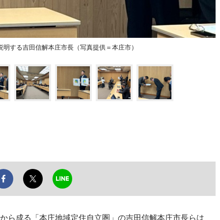
説明する吉田信解本庄市長（写真提供＝本庄市）
町から成る「本庄地域定住自立圏」の吉田信解本庄市長らは