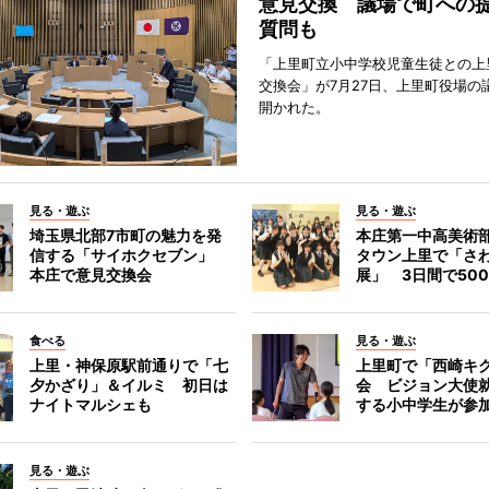
意見交換 議場で町への
質問も
「上里町立小中学校児童生徒との上
交換会」が7月27日、上里町役場の
開かれた。
見る・遊ぶ
見る・遊ぶ
埼玉県北部7市町の魅力を発
本庄第一中高美術
信する「サイホクセブン」
タウン上里で「さ
本庄で意見交換会
展」 3日間で50
食べる
見る・遊ぶ
上里・神保原駅前通りで「七
上里町で「西崎キ
夕かざり」＆イルミ 初日は
会 ビジョン大使
ナイトマルシェも
する小中学生が参
見る・遊ぶ