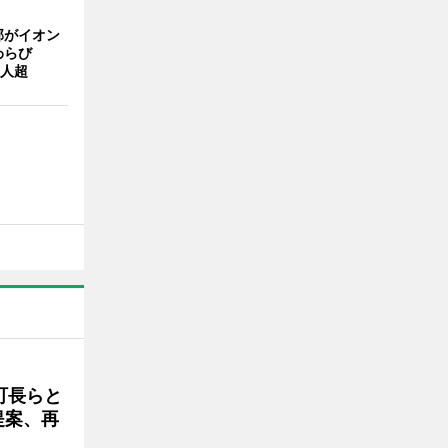
部がイオン
わらび
0人超
町長らと
提案、再