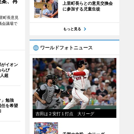
提案、再
上里町長らとの意見交換会
に参加する児童生徒
里町長意見
議会議場で
もっと見る
ワールドフォトニュース
部がイオン
わらび
0人超
ク」勉強
就任を希望
加
吉田は２安打１打点 大リーグ