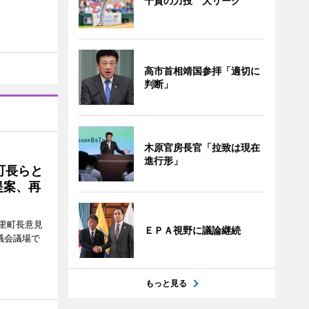
千賀の力投 大リーグ
高市首相靖国参拝「適切に
判断」
木原官房長官「拉致は現在
進行形」
町長らと
提案、再
里町長意見
ＥＰＡ視野に議論継続
議会議場で
もっと見る