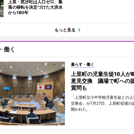
上里・毘沙吐は人口ゼロ、集
落の移転を決定づけた大洪水
から180年
もっと見る
・働く
暮らす・働く
上里町の児童生徒16人が
意見交換 議場で町への
質問も
「上里町立小中学校児童生徒との上
交換会」が7月27日、上里町役場の
開かれた。