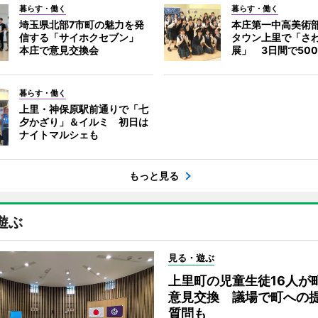
暮らす・働く
暮らす・働く
埼玉県北部7市町の魅力を発
本庄第一中高美術
信する「サイホクセブン」
タウン上里で「さ
本庄で意見交換会
展」 3日間で50
暮らす・働く
上里・神保原駅前通りで「七
夕かざり」＆イルミ 初日は
ナイトマルシェも
もっと見る
遊ぶ
見る・遊ぶ
上里町の児童生徒16人が
意見交換 議場で町への
質問も