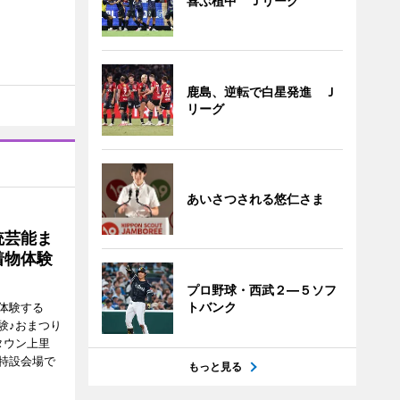
喜ぶ植中 Ｊリーグ
鹿島、逆転で白星発進 Ｊ
リーグ
あいさつされる悠仁さま
統芸能ま
着物体験
プロ野球・西武２―５ソフ
トバンク
体験する
験♪おまつり
タウン上里
特設会場で
もっと見る