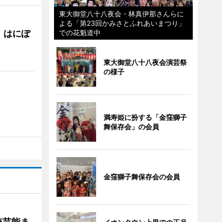
東大御堂八十八夜会・林真伊那さんらに
よる「第23回かみさとふれあいまつり」
 はにぽ
での花魁道中
東大御堂八十八夜会演芸祭
の様子
満寿姫に扮する「金窪獅子
舞保存会」の会員
金窪獅子舞保存会の会員
統芸能ま