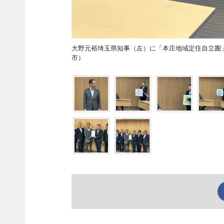
大野元裕埼玉県知事（左）に「本庄地域定住自立圏
市）