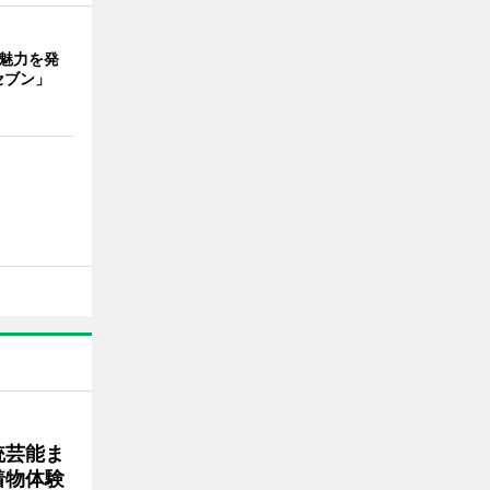
の魅力を発
セブン」
統芸能ま
着物体験