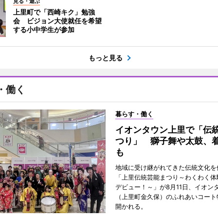
見る・遊ぶ
上里町で「西崎キク」勉強
会 ビジョン大使就任を希望
する小中学生が参加
もっと見る
・働く
暮らす・働く
イオンタウン上里で「伝
つり」 獅子舞や太鼓、
も
地域に受け継がれてきた伝統文化を
「上里伝統芸能まつり～わくわく体
デビュー！～」が8月11日、イオン
（上里町金久保）のふれあいコート
開かれる。