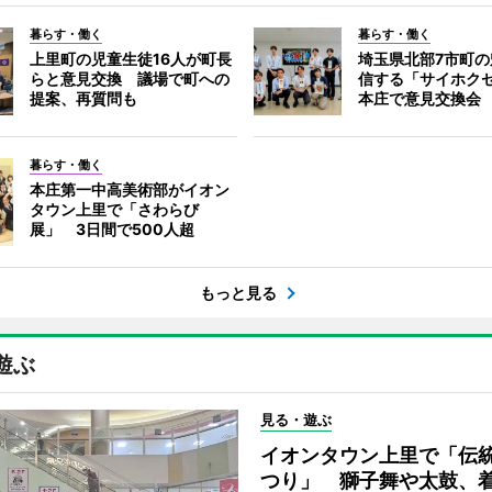
暮らす・働く
暮らす・働く
上里町の児童生徒16人が町長
埼玉県北部7市町
らと意見交換 議場で町への
信する「サイホク
提案、再質問も
本庄で意見交換会
暮らす・働く
本庄第一中高美術部がイオン
タウン上里で「さわらび
展」 3日間で500人超
もっと見る
遊ぶ
見る・遊ぶ
イオンタウン上里で「伝
つり」 獅子舞や太鼓、