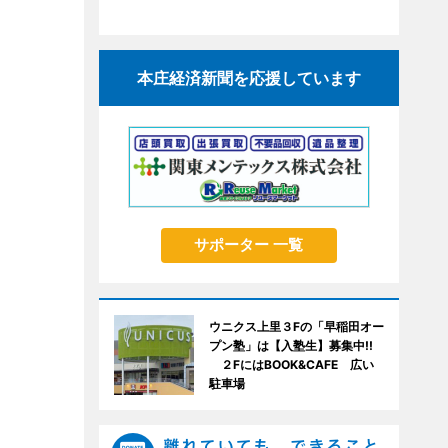
本庄経済新聞を応援しています
サポーター 一覧
ウニクス上里３Fの「早稲田オー
プン塾」は【入塾生】募集中!!
２FにはBOOK&CAFE 広い
駐車場