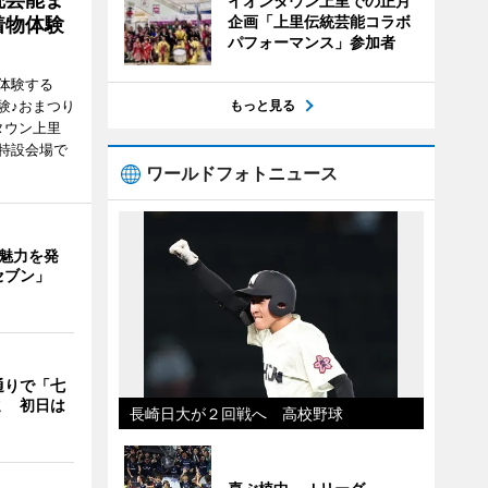
イオンタウン上里での正月
企画「上里伝統芸能コラボ
着物体験
パフォーマンス」参加者
体験する
験♪おまつり
もっと見る
タウン上里
特設会場で
ワールドフォトニュース
の魅力を発
セブン」
通りで「七
ミ 初日は
長崎日大が２回戦へ 高校野球