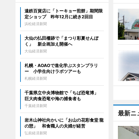
遠鉄百貨店に「トーキョー煎餅」期間限
定ショップ 昨年12月に続き2回目
浜松経済新聞
大仙の払田柵跡で「まつり彩夏せんぼ
く」 新企画加え開催へ
大仙経済新聞
札幌・AOAOで進化学ぶスタンプラリ
ー 小学生向けラボツアーも
札幌経済新聞
千葉県立中央博物館で「ちば恐竜博」
巨大肉食恐竜や海の捕食者も
千葉経済新聞
最新ニ
岩木山神社向かいに「お山の花彩食堂 龍
の憩」 和食職人の夫婦が経営
弘前経済新聞