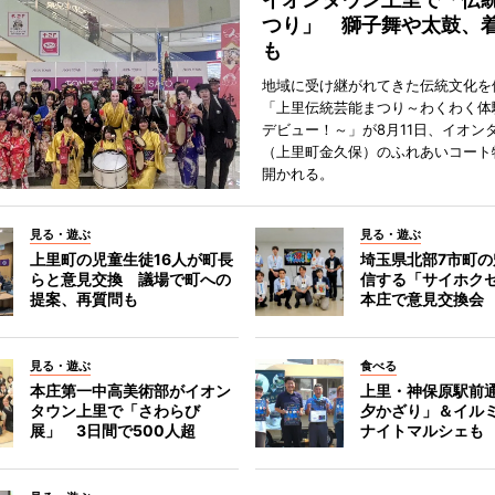
つり」 獅子舞や太鼓、
も
地域に受け継がれてきた伝統文化を
「上里伝統芸能まつり～わくわく体
デビュー！～」が8月11日、イオン
（上里町金久保）のふれあいコート
開かれる。
見る・遊ぶ
見る・遊ぶ
上里町の児童生徒16人が町長
埼玉県北部7市町
らと意見交換 議場で町への
信する「サイホク
提案、再質問も
本庄で意見交換会
見る・遊ぶ
食べる
本庄第一中高美術部がイオン
上里・神保原駅前
タウン上里で「さわらび
夕かざり」＆イル
展」 3日間で500人超
ナイトマルシェも