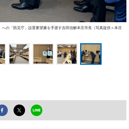
」への「防災庁」設置要望書を手渡す吉田信解本庄市長（写真提供＝本庄