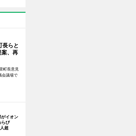
町長らと
提案、再
里町長意見
議会議場で
部がイオン
わらび
0人超