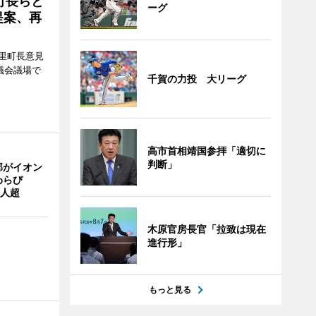
町長らと
ーグ
提案、再
里町長意見
議会議場で
千賀の力投 大リーグ
高市首相靖国参拝「適切に
判断」
部がイオン
わらび
0人超
木原官房長官「拉致は現在
進行形」
もっと見る