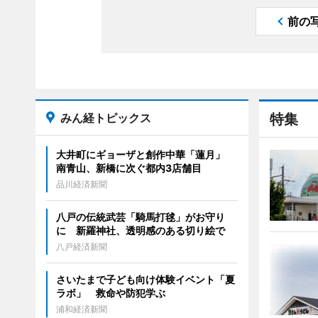
前の
みん経トピックス
特集
大井町にギョーザと創作中華「蓮月」
南青山、新橋に次ぐ都内3店舗目
品川経済新聞
八戸の伝統武芸「騎馬打毬」がお守り
に 新羅神社、透明感のある切り絵で
八戸経済新聞
さいたまで子ども向け体験イベント「夏
ラボ」 救命や防犯学ぶ
浦和経済新聞