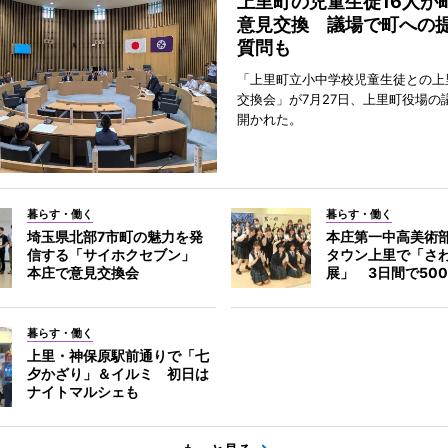
上里町の児童生徒16人が
意見交換 議場で町への
質問も
「上里町立小中学校児童生徒との上
交換会」が7月27日、上里町役場の
開かれた。
暮らす・働く
暮らす・働く
埼玉県北部7市町の魅力を発
本庄第一中高美術
信する「サイホクセブン」
タウン上里で「さ
本庄で意見交換会
展」 3日間で50
暮らす・働く
上里・神保原駅前通りで「七
夕かざり」＆イルミ 初日は
ナイトマルシェも