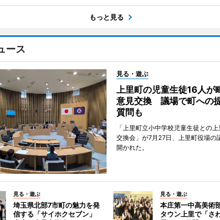
もっと見る
ュース
見る・遊ぶ
上里町の児童生徒16人が
意見交換 議場で町への
質問も
「上里町立小中学校児童生徒との上
交換会」が7月27日、上里町役場の
開かれた。
見る・遊ぶ
見る・遊ぶ
埼玉県北部7市町の魅力を発
本庄第一中高美術
信する「サイホクセブン」
タウン上里で「さ