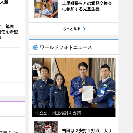
0人超
上里町長らとの意見交換会
に参加する児童生徒
ク」勉強
もっと見る
就任を希望
加
ワールドフォトニュース
中立公、補正検討を要請
吉田は２安打１打点 大リ