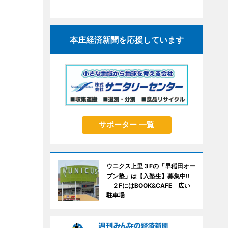
本庄経済新聞を応援しています
サポーター 一覧
ウニクス上里３Fの「早稲田オー
プン塾」は【入塾生】募集中!!
２FにはBOOK&CAFE 広い
駐車場