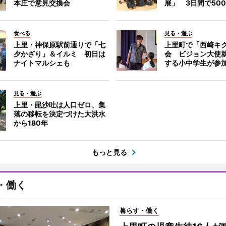
本庄で意見交換会
展」 3日間で50
食べる
見る・遊ぶ
上里・神保原駅前通りで「七
上里町で「西崎キ
夕かざり」＆イルミ 初日は
会 ビジョン大使
ナイトマルシェも
する小中学生が参
見る・遊ぶ
上里・毘沙吐は人口ゼロ、集
落の移転を決定づけた大洪水
から180年
もっと見る
・働く
暮らす・働く