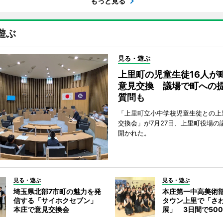
もっと見る
遊ぶ
見る・遊ぶ
上里町の児童生徒16人が
意見交換 議場で町への
質問も
「上里町立小中学校児童生徒との上
交換会」が7月27日、上里町役場の
開かれた。
見る・遊ぶ
見る・遊ぶ
埼玉県北部7市町の魅力を発
本庄第一中高美術
信する「サイホクセブン」
タウン上里で「さ
本庄で意見交換会
展」 3日間で50