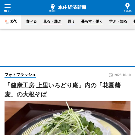
35°C
食べる
見る・遊ぶ
買う
暮らす・働く
学ぶ・知る
フォトフラッシュ
2023.10.10
「健康工房 上里いろどり庵」内の「花園蕎
麦」の大根そば