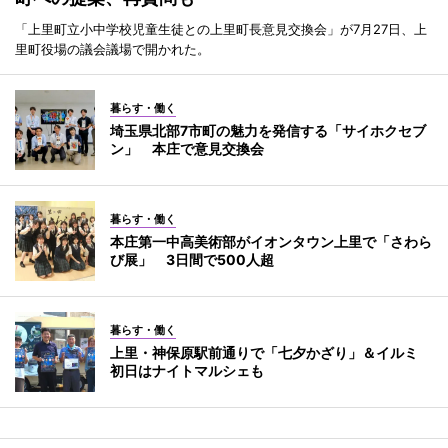
「上里町立小中学校児童生徒との上里町長意見交換会」が7月27日、上
里町役場の議会議場で開かれた。
暮らす・働く
埼玉県北部7市町の魅力を発信する「サイホクセブ
ン」 本庄で意見交換会
暮らす・働く
本庄第一中高美術部がイオンタウン上里で「さわら
び展」 3日間で500人超
暮らす・働く
上里・神保原駅前通りで「七夕かざり」＆イルミ
初日はナイトマルシェも