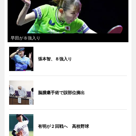
早田が８強入り
張本智、８強入り
脳腫瘍手術で誤部位摘出
有明が２回戦へ 高校野球