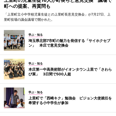
上里町の児童生徒16人が町長らと意見交換 議場で
町への提案、再質問も
「上里町立小中学校児童生徒との上里町長意見交換会」が7月27日、上
里町役場の議会議場で開かれた。
学ぶ・知る
埼玉県北部7市町の魅力を発信する「サイホクセブ
ン」 本庄で意見交換会
学ぶ・知る
本庄第一中高美術部がイオンタウン上里で「さわら
び展」 3日間で500人超
学ぶ・知る
上里町で「西崎キク」勉強会 ビジョン大使就任を
希望する小中学生が参加