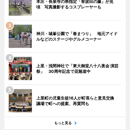
本庄・長泉寺の県指定「骨波田の藤」が見
頃 写真撮影するコスプレーヤーも
神川・城峯公園で「春まつり」 地元アイド
ルなどのステージやグルメコーナー
上里・浅間神社で「東大御堂八十八夜会 演芸
祭」 30周年記念で花魁道中
上里町の児童生徒16人が町長らと意見交換
議場で町への提案、再質問も
もっと見る