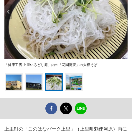
「健康工房 上里いろどり庵」内の「花園蕎麦」の大根そば
上里町の「このはなパーク上里」（上里町勅使河原）内に