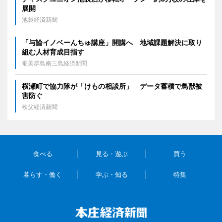
展開
池袋経済新聞
「与論イノベーんちゅ講座」開講へ 地域課題解決に取り
組む人材育成目指す
奄美群島南三島経済新聞
横瀬町で協力隊が「けもの相談所」 データ蓄積で鳥獣被
害防ぐ
秩父経済新聞
食べる
見る・遊ぶ
買う
暮らす・働く
学ぶ・知る
特集