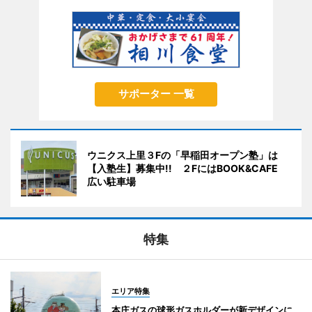
サポーター 一覧
ウニクス上里３Fの「早稲田オープン塾」は
【入塾生】募集中!! ２FにはBOOK&CAFE
広い駐車場
特集
エリア特集
本庄ガスの球形ガスホルダーが新デザインに