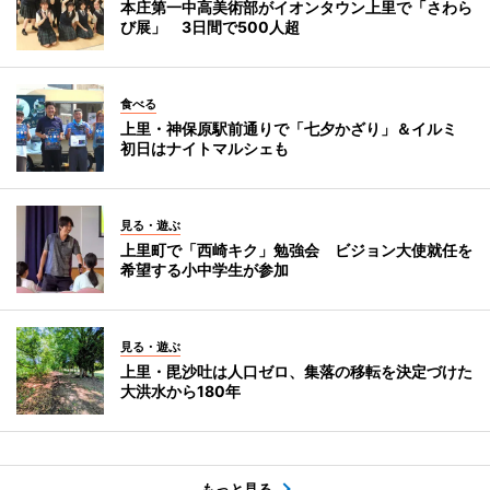
本庄第一中高美術部がイオンタウン上里で「さわら
び展」 3日間で500人超
食べる
上里・神保原駅前通りで「七夕かざり」＆イルミ
初日はナイトマルシェも
見る・遊ぶ
上里町で「西崎キク」勉強会 ビジョン大使就任を
希望する小中学生が参加
見る・遊ぶ
上里・毘沙吐は人口ゼロ、集落の移転を決定づけた
大洪水から180年
もっと見る