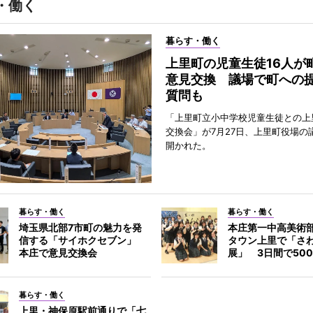
・働く
暮らす・働く
上里町の児童生徒16人が
意見交換 議場で町への
質問も
「上里町立小中学校児童生徒との上
交換会」が7月27日、上里町役場の
開かれた。
暮らす・働く
暮らす・働く
埼玉県北部7市町の魅力を発
本庄第一中高美術
信する「サイホクセブン」
タウン上里で「さ
本庄で意見交換会
展」 3日間で50
暮らす・働く
上里・神保原駅前通りで「七