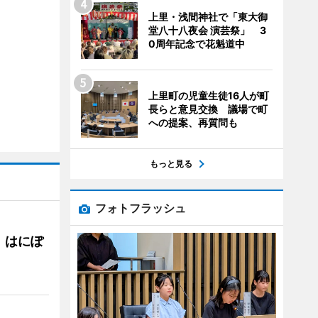
上里・浅間神社で「東大御
堂八十八夜会 演芸祭」 3
0周年記念で花魁道中
上里町の児童生徒16人が町
長らと意見交換 議場で町
への提案、再質問も
もっと見る
フォトフラッシュ
 はにぽ