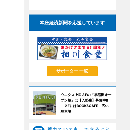
本庄経済新聞を応援しています
サポーター 一覧
ウニクス上里３Fの「早稲田オー
プン塾」は【入塾生】募集中!!
２FにはBOOK&CAFE 広い
駐車場