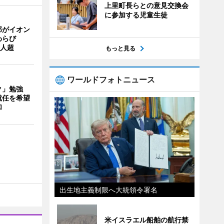
上里町長らとの意見交換会
に参加する児童生徒
部がイオン
わらび
0人超
もっと見る
ワールドフォトニュース
ク」勉強
就任を希望
加
出生地主義制限へ大統領令署名
米イスラエル船舶の航行禁