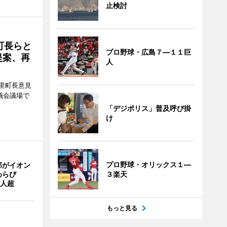
止検討
町長らと
プロ野球・広島７―１１巨
提案、再
人
里町長意見
議会議場で
「デジポリス」普及呼び掛
け
プロ野球・オリックス１―
部がイオン
わらび
３楽天
0人超
もっと見る