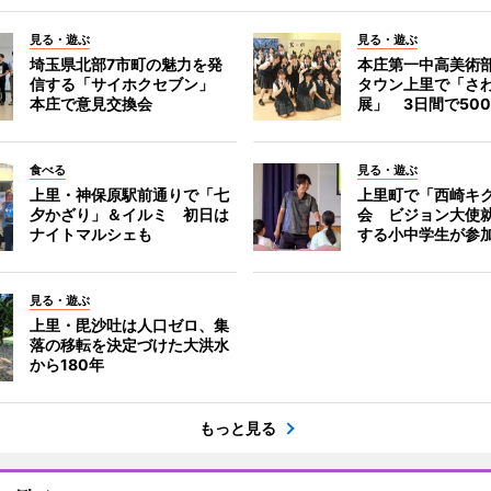
見る・遊ぶ
見る・遊ぶ
埼玉県北部7市町の魅力を発
本庄第一中高美術
信する「サイホクセブン」
タウン上里で「さ
本庄で意見交換会
展」 3日間で50
食べる
見る・遊ぶ
上里・神保原駅前通りで「七
上里町で「西崎キ
夕かざり」＆イルミ 初日は
会 ビジョン大使
ナイトマルシェも
する小中学生が参
見る・遊ぶ
上里・毘沙吐は人口ゼロ、集
落の移転を決定づけた大洪水
から180年
もっと見る