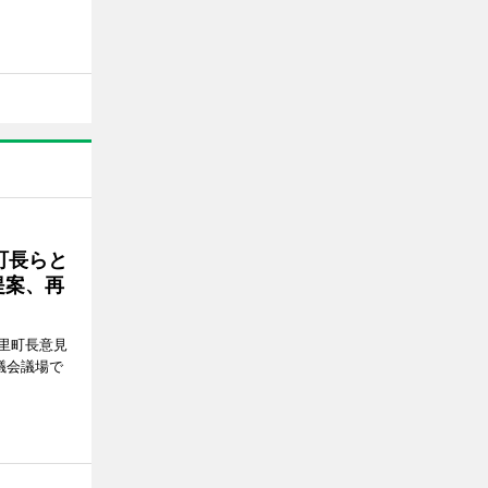
町長らと
提案、再
里町長意見
議会議場で