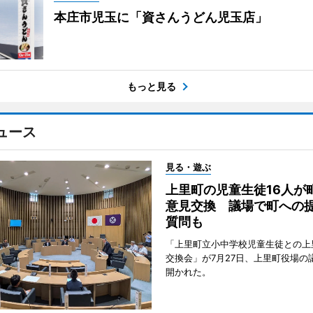
本庄市児玉に「資さんうどん児玉店」
もっと見る
ュース
見る・遊ぶ
上里町の児童生徒16人が
意見交換 議場で町への
質問も
「上里町立小中学校児童生徒との上
交換会」が7月27日、上里町役場の
開かれた。