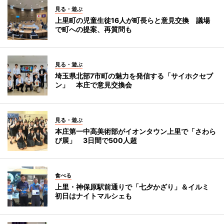
見る・遊ぶ
上里町の児童生徒16人が町長らと意見交換 議場
で町への提案、再質問も
見る・遊ぶ
埼玉県北部7市町の魅力を発信する「サイホクセブ
ン」 本庄で意見交換会
見る・遊ぶ
本庄第一中高美術部がイオンタウン上里で「さわら
び展」 3日間で500人超
食べる
上里・神保原駅前通りで「七夕かざり」＆イルミ
初日はナイトマルシェも