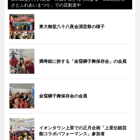
さとふれあいまつり」での花魁道中
東大御堂八十八夜会演芸祭の様子
満寿姫に扮する「金窪獅子舞保存会」の会員
金窪獅子舞保存会の会員
イオンタウン上里での正月企画「上里伝統芸
能コラボパフォーマンス」参加者