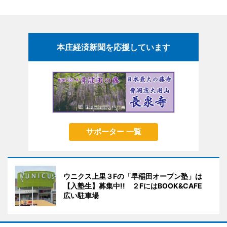
本庄経済新聞を応援しています
サポーター 一覧
ウニクス上里３Fの「早稲田オープン塾」は
【入塾生】募集中!! ２FにはBOOK&CAFE
広い駐車場