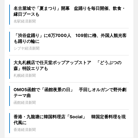
名古屋城で「夏まつり」開幕 盆踊りを毎日開催、飲食・
縁日ブースも
名駅経済新聞
「渋谷盆踊り」に6万7000人 109前に櫓、外国人観光客
も踊りの輪に
シブヤ経済新聞
大丸札幌店で任天堂ポップアップストア 「どうぶつの
森」特設エリアも
札幌経済新聞
OMO5函館で「函館夜景の日」 手回しオルガンで野外劇
テーマ曲
函館経済新聞
香港・九龍塘に韓国料理店「Social」 韓国定番料理を現
代風に
香港経済新聞