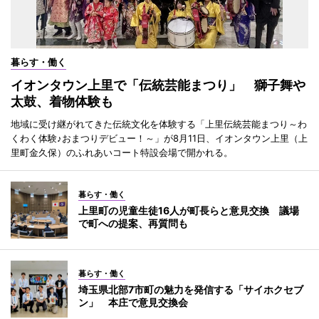
暮らす・働く
イオンタウン上里で「伝統芸能まつり」 獅子舞や
太鼓、着物体験も
地域に受け継がれてきた伝統文化を体験する「上里伝統芸能まつり～わ
くわく体験♪おまつりデビュー！～」が8月11日、イオンタウン上里（上
里町金久保）のふれあいコート特設会場で開かれる。
暮らす・働く
上里町の児童生徒16人が町長らと意見交換 議場
で町への提案、再質問も
暮らす・働く
埼玉県北部7市町の魅力を発信する「サイホクセブ
ン」 本庄で意見交換会