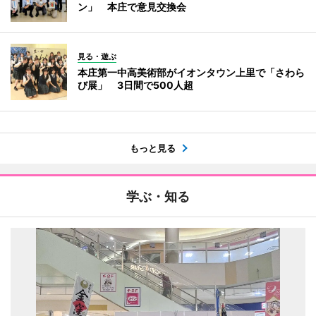
ン」 本庄で意見交換会
見る・遊ぶ
本庄第一中高美術部がイオンタウン上里で「さわら
び展」 3日間で500人超
もっと見る
学ぶ・知る