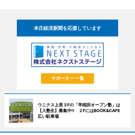
本庄経済新聞を応援しています
サポーター 一覧
ウニクス上里３Fの「早稲田オープン塾」は
【入塾生】募集中!! ２FにはBOOK&CAFE
広い駐車場