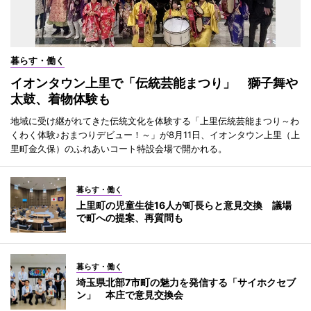
暮らす・働く
イオンタウン上里で「伝統芸能まつり」 獅子舞や
太鼓、着物体験も
地域に受け継がれてきた伝統文化を体験する「上里伝統芸能まつり～わ
くわく体験♪おまつりデビュー！～」が8月11日、イオンタウン上里（上
里町金久保）のふれあいコート特設会場で開かれる。
暮らす・働く
上里町の児童生徒16人が町長らと意見交換 議場
で町への提案、再質問も
暮らす・働く
埼玉県北部7市町の魅力を発信する「サイホクセブ
ン」 本庄で意見交換会