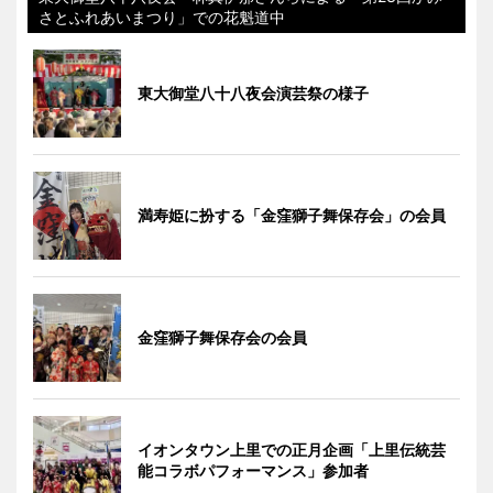
さとふれあいまつり」での花魁道中
東大御堂八十八夜会演芸祭の様子
満寿姫に扮する「金窪獅子舞保存会」の会員
金窪獅子舞保存会の会員
イオンタウン上里での正月企画「上里伝統芸
能コラボパフォーマンス」参加者