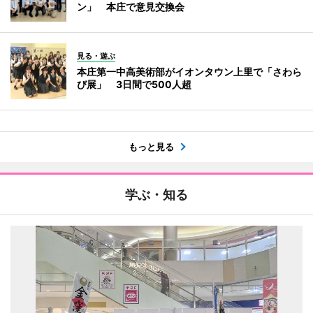
ン」 本庄で意見交換会
見る・遊ぶ
本庄第一中高美術部がイオンタウン上里で「さわら
び展」 3日間で500人超
もっと見る
学ぶ・知る