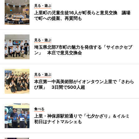
見る・遊ぶ
上里町の児童生徒16人が町長らと意見交換 議場
で町への提案、再質問も
見る・遊ぶ
埼玉県北部7市町の魅力を発信する「サイホクセブ
ン」 本庄で意見交換会
見る・遊ぶ
本庄第一中高美術部がイオンタウン上里で「さわら
び展」 3日間で500人超
食べる
上里・神保原駅前通りで「七夕かざり」＆イルミ
初日はナイトマルシェも