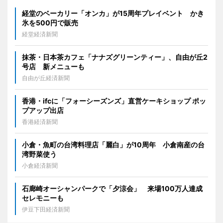
経堂のベーカリー「オンカ」が15周年プレイベント かき
氷を500円で販売
経堂経済新聞
抹茶・日本茶カフェ「ナナズグリーンティー」、自由が丘2
号店 新メニューも
自由が丘経済新聞
香港・ifcに「フォーシーズンズ」直営ケーキショップ ポッ
プアップ出店
香港経済新聞
小倉・魚町の台湾料理店「麗白」が10周年 小倉南産の台
湾野菜使う
小倉経済新聞
石廊崎オーシャンパークで「夕涼会」 来場100万人達成
セレモニーも
伊豆下田経済新聞