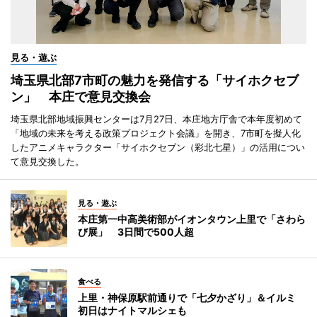
見る・遊ぶ
埼玉県北部7市町の魅力を発信する「サイホクセブ
ン」 本庄で意見交換会
埼玉県北部地域振興センターは7月27日、本庄地方庁舎で本年度初めて
「地域の未来を考える政策プロジェクト会議」を開き、7市町を擬人化
したアニメキャラクター「サイホクセブン（彩北七星）」の活用につい
て意見交換した。
見る・遊ぶ
本庄第一中高美術部がイオンタウン上里で「さわら
び展」 3日間で500人超
食べる
上里・神保原駅前通りで「七夕かざり」＆イルミ
初日はナイトマルシェも