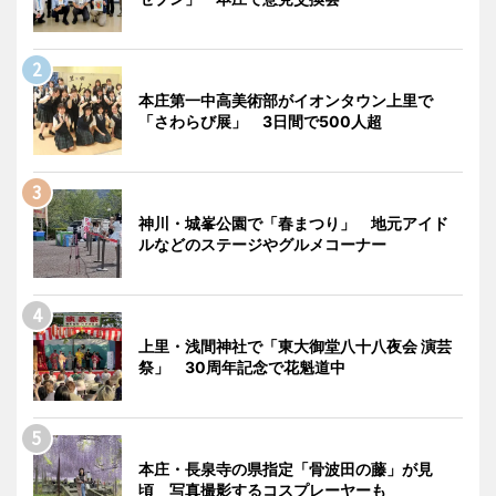
本庄第一中高美術部がイオンタウン上里で
「さわらび展」 3日間で500人超
神川・城峯公園で「春まつり」 地元アイド
ルなどのステージやグルメコーナー
上里・浅間神社で「東大御堂八十八夜会 演芸
祭」 30周年記念で花魁道中
本庄・長泉寺の県指定「骨波田の藤」が見
頃 写真撮影するコスプレーヤーも