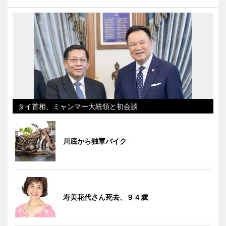
タイ首相、ミャンマー大統領と初会談
川底から独軍バイク
寿美花代さん死去、９４歳