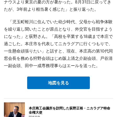
ナウスより東京の夏の方が暑かった。8月31日に戻ってき
たが、3年前より相当暑く感じた」と振り返った。
「児玉町蛭川に住んでいた幼少時代、父母から戦争体験
を繰り返し聞いたことが原点となり、外交官を目指すよう
になった」と荻野さん。「高校を卒業する18歳まで本庄で
過ごした。本庄市を代表してニカラグアに行くつもりで、
一生懸命頑張りたい」と話すと、現在、本庄高の第10代同
窓会長を務める狩野会頭はじめ阪上清之介副会頭、戸谷清
一副会頭、田中一成専務理事らはエールを送った。
地図を見る
本庄商工会議所を訪問した荻野正裕・ニカラグア特命
全権大使