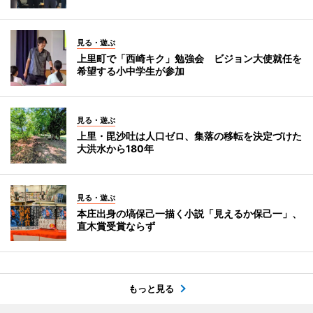
見る・遊ぶ
上里町で「西崎キク」勉強会 ビジョン大使就任を
希望する小中学生が参加
見る・遊ぶ
上里・毘沙吐は人口ゼロ、集落の移転を決定づけた
大洪水から180年
見る・遊ぶ
本庄出身の塙保己一描く小説「見えるか保己一」、
直木賞受賞ならず
もっと見る