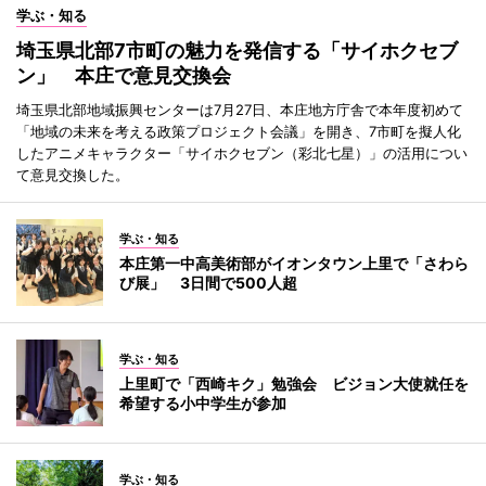
学ぶ・知る
埼玉県北部7市町の魅力を発信する「サイホクセブ
ン」 本庄で意見交換会
埼玉県北部地域振興センターは7月27日、本庄地方庁舎で本年度初めて
「地域の未来を考える政策プロジェクト会議」を開き、7市町を擬人化
したアニメキャラクター「サイホクセブン（彩北七星）」の活用につい
て意見交換した。
学ぶ・知る
本庄第一中高美術部がイオンタウン上里で「さわら
び展」 3日間で500人超
学ぶ・知る
上里町で「西崎キク」勉強会 ビジョン大使就任を
希望する小中学生が参加
学ぶ・知る