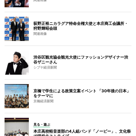
関連画像
荻野正裕ニカラグア特命全権大使と本庄商工会議所・
狩野輝昭会頭
関連画像
渋谷区観光協会観光大使にファッションデザイナー渋
谷ザニーさん
シブヤ経済新聞
京橋で学生による政策立案イベント 「30年後の日本」
をテーマに
京橋経済新聞
見る・遊ぶ
本庄高校軽音楽部の4人組バンド「ノービー」、文化祭
で現役ラストライブ