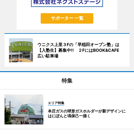
サポーター 一覧
ウニクス上里３Fの「早稲田オープン塾」は
【入塾生】募集中!! ２FにはBOOK&CAFE
広い駐車場
特集
エリア特集
本庄ガスの球形ガスホルダーが新デザインに
はにぽんと塙保己一描く