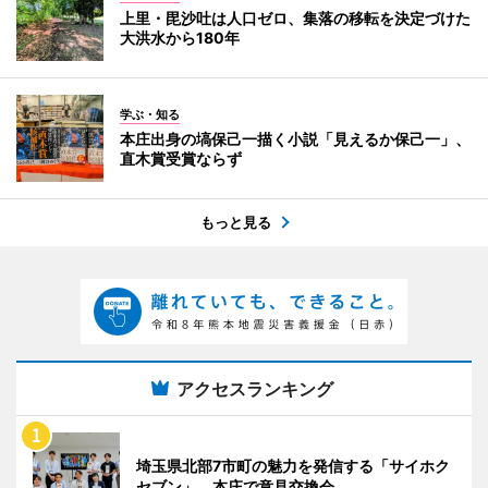
上里・毘沙吐は人口ゼロ、集落の移転を決定づけた
大洪水から180年
学ぶ・知る
本庄出身の塙保己一描く小説「見えるか保己一」、
直木賞受賞ならず
もっと見る
アクセスランキング
埼玉県北部7市町の魅力を発信する「サイホク
セブン」 本庄で意見交換会