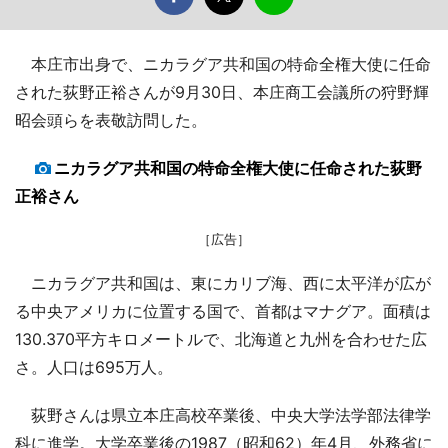
本庄市出身で、ニカラグア共和国の特命全権大使に任命
された荻野正裕さんが9月30日、本庄商工会議所の狩野輝
昭会頭らを表敬訪問した。
ニカラグア共和国の特命全権大使に任命された荻野
正裕さん
［広告］
ニカラグア共和国は、東にカリブ海、西に太平洋が広が
る中央アメリカに位置する国で、首都はマナグア。面積は
130.370平方キロメートルで、北海道と九州を合わせた広
さ。人口は695万人。
荻野さんは県立本庄高校卒業後、中央大学法学部法律学
科に進学。大学卒業後の1987（昭和62）年4月、外務省に