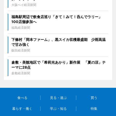
大阪ベイ経済新聞
福島駅周辺で飲食店巡り「きて！みて！呑んでラリー」
100店舗参加へ
福島経済新聞
下條村「岡本ファーム」、黒スイカ収穫最盛期 少雨高温
で甘み強く
飯田経済新聞
倉敷・美観地区で「希莉光あかり」新作展 「夏の涼」テ
ーマに28点
倉敷経済新聞
食べる
見る・遊ぶ
買う
暮らす・働く
学ぶ・知る
特集