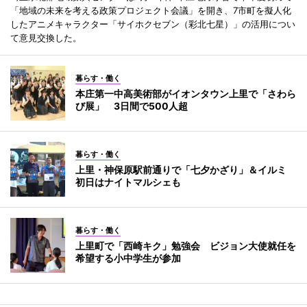
「地域の未来を考える政策プロジェクト会議」を開き、7市町を擬人化
したアニメキャラクター「サイホクセブン（彩北七星）」の活用につい
て意見交換した。
暮らす・働く
本庄第一中高美術部がイオンタウン上里で「さわら
び展」 3日間で500人超
暮らす・働く
上里・神保原駅前通りで「七夕かざり」＆イルミ
初日はナイトマルシェも
暮らす・働く
上里町で「西崎キク」勉強会 ビジョン大使就任を
希望する小中学生が参加