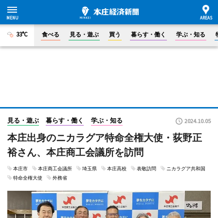
33°C
食べる
見る・遊ぶ
買う
暮らす・働く
学ぶ・知る
見る・遊ぶ
暮らす・働く
学ぶ・知る
2024.10.05
本庄出身のニカラグア特命全権大使・荻野正
裕さん、本庄商工会議所を訪問
本庄市
本庄商工会議所
埼玉県
本庄高校
表敬訪問
ニカラグア共和国
特命全権大使
外務省