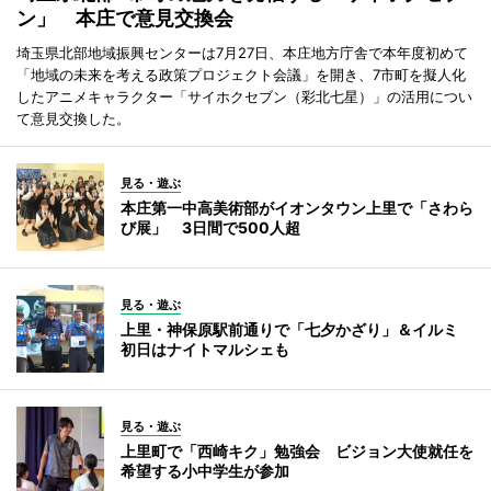
ン」 本庄で意見交換会
埼玉県北部地域振興センターは7月27日、本庄地方庁舎で本年度初めて
「地域の未来を考える政策プロジェクト会議」を開き、7市町を擬人化
したアニメキャラクター「サイホクセブン（彩北七星）」の活用につい
て意見交換した。
見る・遊ぶ
本庄第一中高美術部がイオンタウン上里で「さわら
び展」 3日間で500人超
見る・遊ぶ
上里・神保原駅前通りで「七夕かざり」＆イルミ
初日はナイトマルシェも
見る・遊ぶ
上里町で「西崎キク」勉強会 ビジョン大使就任を
希望する小中学生が参加