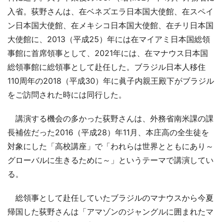
入省。荻野さんは、在ベネズエラ日本国大使館、在スペイ
ン日本国大使館、在メキシコ日本国大使館、在チリ日本国
大使館に、2013（平成25）年には在マイアミ日本国総領
事館に首席領事として、2021年には、在マナウス日本国
総領事館に総領事として赴任した。ブラジル日本人移住
110周年の2018（平成30）年に眞子内親王殿下がブラジル
をご訪問された時には同行した。
講演する機会の多かった荻野さんは、外務省南米課の課
長補佐だった2016（平成28）年11月、本庄高の全生徒を
対象にした「高校講座」で「われらは世界とともにあり～
グローバルに生きるために～」というテーマで講演してい
る。
総領事として赴任していたブラジルのマナウスから今夏
帰国した荻野さんは「アマゾンのジャングルに囲まれたマ