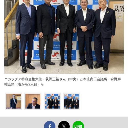
ニカラグア特命全権大使・荻野正裕さん（中央）と本庄商工会議所・狩野輝
昭会頭（右から2人目）ら