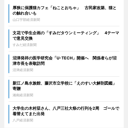
厚狭に保護猫カフェ「ねことおちゃ」 古民家改築、猫と
の触れ合いも
山口宇部経済新聞
文花で学生企画の「すみだタウンミーティング」 4テーマ
で意見交換
すみだ経済新聞
沼津発祥の医学研究会「U-TECH」開催へ 関係者らが沼
津市長を表敬訪問
沼津経済新聞
新江ノ島水族館、藤沢市立学校に「えのすい大解剖図鑑」
寄贈
湘南経済新聞
大学生の木村栞さん、八戸三社大祭の行列を2周 ゴールで
着替えてまた出発
八戸経済新聞