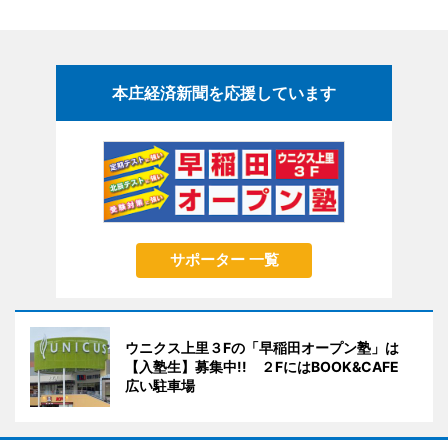
本庄経済新聞を応援しています
サポーター 一覧
ウニクス上里３Fの「早稲田オープン塾」は
【入塾生】募集中!! ２FにはBOOK&CAFE
広い駐車場