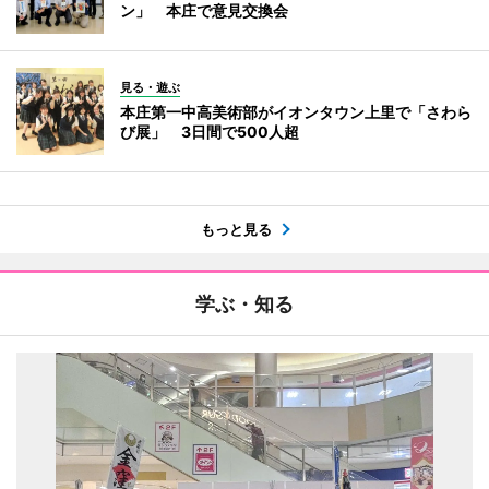
ン」 本庄で意見交換会
見る・遊ぶ
本庄第一中高美術部がイオンタウン上里で「さわら
び展」 3日間で500人超
もっと見る
学ぶ・知る