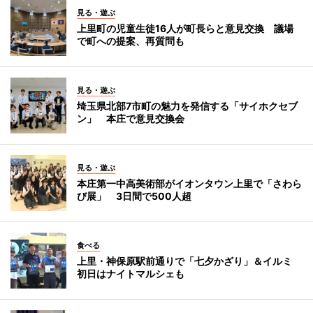
見る・遊ぶ
上里町の児童生徒16人が町長らと意見交換 議場
で町への提案、再質問も
見る・遊ぶ
埼玉県北部7市町の魅力を発信する「サイホクセブ
ン」 本庄で意見交換会
見る・遊ぶ
本庄第一中高美術部がイオンタウン上里で「さわら
び展」 3日間で500人超
食べる
上里・神保原駅前通りで「七夕かざり」＆イルミ
初日はナイトマルシェも