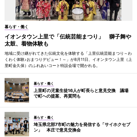
暮らす・働く
イオンタウン上里で「伝統芸能まつり」 獅子舞や
太鼓、着物体験も
地域に受け継がれてきた伝統文化を体験する「上里伝統芸能まつり～わ
くわく体験♪おまつりデビュー！～」が8月11日、イオンタウン上里（上
里町金久保）のふれあいコート特設会場で開かれる。
暮らす・働く
上里町の児童生徒16人が町長らと意見交換 議場
で町への提案、再質問も
暮らす・働く
埼玉県北部7市町の魅力を発信する「サイホクセブ
ン」 本庄で意見交換会