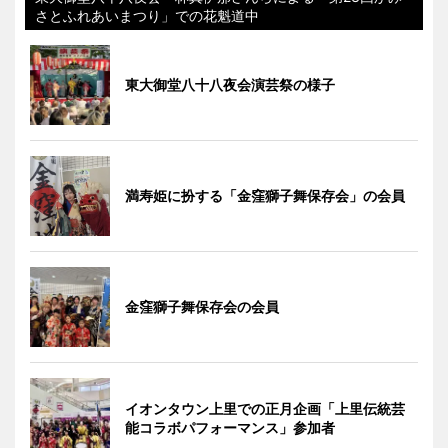
さとふれあいまつり」での花魁道中
東大御堂八十八夜会演芸祭の様子
満寿姫に扮する「金窪獅子舞保存会」の会員
金窪獅子舞保存会の会員
イオンタウン上里での正月企画「上里伝統芸
能コラボパフォーマンス」参加者