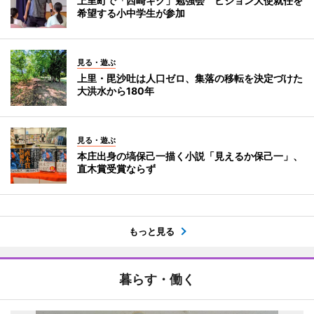
上里町で「西崎キク」勉強会 ビジョン大使就任を
希望する小中学生が参加
見る・遊ぶ
上里・毘沙吐は人口ゼロ、集落の移転を決定づけた
大洪水から180年
見る・遊ぶ
本庄出身の塙保己一描く小説「見えるか保己一」、
直木賞受賞ならず
もっと見る
暮らす・働く