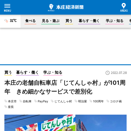
31°C
食べる
見る・遊ぶ
買う
暮らす・働く
学ぶ・知る
買う
暮らす・働く
学ぶ・知る
2022.07.28
本庄の老舗自転車店「じてんしゃ村」が101周
年 きめ細かなサービスで差別化
本庄市
自転車
PayPay
じてんしゃ村
明治屋
100周年
コロナ禍
座長