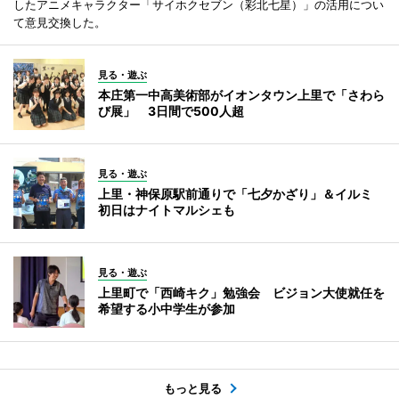
したアニメキャラクター「サイホクセブン（彩北七星）」の活用につい
て意見交換した。
見る・遊ぶ
本庄第一中高美術部がイオンタウン上里で「さわら
び展」 3日間で500人超
見る・遊ぶ
上里・神保原駅前通りで「七夕かざり」＆イルミ
初日はナイトマルシェも
見る・遊ぶ
上里町で「西崎キク」勉強会 ビジョン大使就任を
希望する小中学生が参加
もっと見る