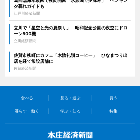
葛西臨海水族園で夜間開園「水族園で夕涼み」 ペンギン
夕暮れガイドも
江戸川経済新聞
立川で「星空と光の夏祭り」 昭和記念公園の夜空にドロ
ーン500機
立川経済新聞
佐賀市柳町にカフェ「木陰礼讃コーヒー」 ひなまつり出
店を経て常設店舗に
佐賀経済新聞
食べる
見る・遊ぶ
買う
暮らす・働く
学ぶ・知る
特集