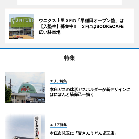
ウニクス上里３Fの「早稲田オープン塾」は
【入塾生】募集中!! ２FにはBOOK&CAFE
広い駐車場
特集
エリア特集
本庄ガスの球形ガスホルダーが新デザインに
はにぽんと塙保己一描く
エリア特集
本庄市児玉に「資さんうどん児玉店」