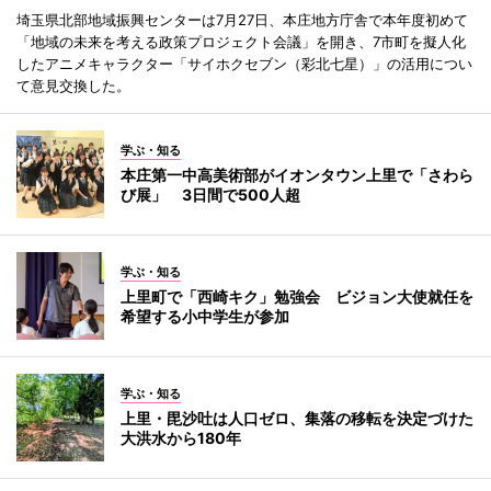
埼玉県北部地域振興センターは7月27日、本庄地方庁舎で本年度初めて
「地域の未来を考える政策プロジェクト会議」を開き、7市町を擬人化
したアニメキャラクター「サイホクセブン（彩北七星）」の活用につい
て意見交換した。
学ぶ・知る
本庄第一中高美術部がイオンタウン上里で「さわら
び展」 3日間で500人超
学ぶ・知る
上里町で「西崎キク」勉強会 ビジョン大使就任を
希望する小中学生が参加
学ぶ・知る
上里・毘沙吐は人口ゼロ、集落の移転を決定づけた
大洪水から180年