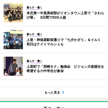
暮らす・働く
本庄第一中高美術部がイオンタウン上里で「さわら
び展」 3日間で500人超
暮らす・働く
上里・神保原駅前通りで「七夕かざり」＆イルミ
初日はナイトマルシェも
暮らす・働く
上里町で「西崎キク」勉強会 ビジョン大使就任を
希望する小中学生が参加
もっと見る