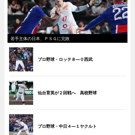
若手主体の日本、ＰＳＧに完敗
プロ野球・ロッテ８―０西武
仙台育英が２回戦へ 高校野球
プロ野球・中日４―１ヤクルト