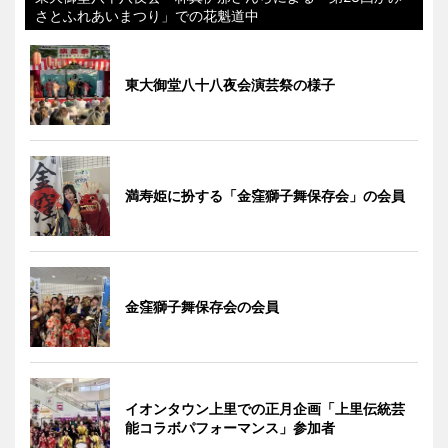
さとふれあいまつり」での花魁道中
東大御堂八十八夜会演芸祭の様子
満寿姫に扮する「金窪獅子舞保存会」の会員
金窪獅子舞保存会の会員
イオンタウン上里での正月企画「上里伝統芸
能コラボパフォーマンス」参加者