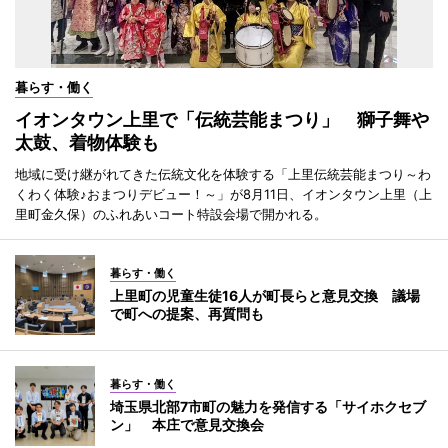
暮らす・働く
イオンタウン上里で「伝統芸能まつり」 獅子舞や
太鼓、着物体験も
地域に受け継がれてきた伝統文化を体験する「上里伝統芸能まつり～わ
くわく体験♪おまつりデビュー！～」が8月11日、イオンタウン上里（上
里町金久保）のふれあいコート特設会場で開かれる。
暮らす・働く
上里町の児童生徒16人が町長らと意見交換 議場
で町への提案、再質問も
暮らす・働く
埼玉県北部7市町の魅力を発信する「サイホクセブ
ン」 本庄で意見交換会