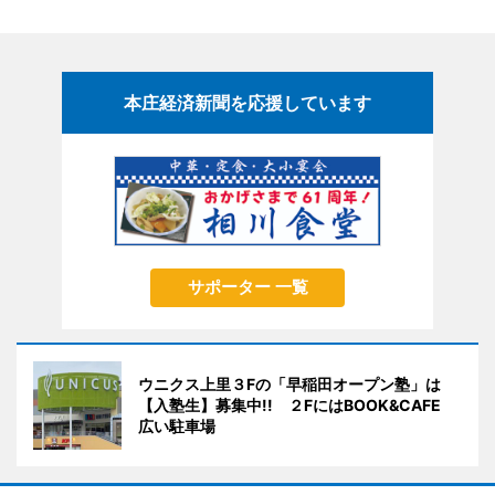
本庄経済新聞を応援しています
サポーター 一覧
ウニクス上里３Fの「早稲田オープン塾」は
【入塾生】募集中!! ２FにはBOOK&CAFE
広い駐車場