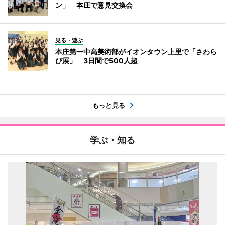
ン」 本庄で意見交換会
見る・遊ぶ
本庄第一中高美術部がイオンタウン上里で「さわら
び展」 3日間で500人超
もっと見る
学ぶ・知る