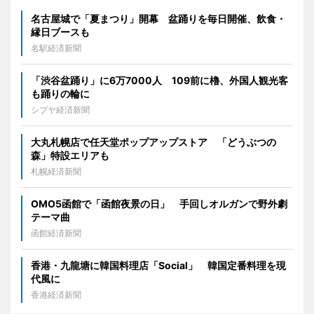
名古屋城で「夏まつり」開幕 盆踊りを毎日開催、飲食・
縁日ブースも
名駅経済新聞
「渋谷盆踊り」に6万7000人 109前に櫓、外国人観光客
も踊りの輪に
シブヤ経済新聞
大丸札幌店で任天堂ポップアップストア 「どうぶつの
森」特設エリアも
札幌経済新聞
OMO5函館で「函館夜景の日」 手回しオルガンで野外劇
テーマ曲
函館経済新聞
香港・九龍塘に韓国料理店「Social」 韓国定番料理を現
代風に
香港経済新聞