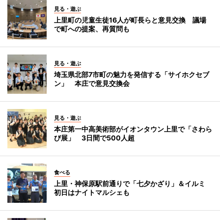
見る・遊ぶ
上里町の児童生徒16人が町長らと意見交換 議場
で町への提案、再質問も
見る・遊ぶ
埼玉県北部7市町の魅力を発信する「サイホクセブ
ン」 本庄で意見交換会
見る・遊ぶ
本庄第一中高美術部がイオンタウン上里で「さわら
び展」 3日間で500人超
食べる
上里・神保原駅前通りで「七夕かざり」＆イルミ
初日はナイトマルシェも