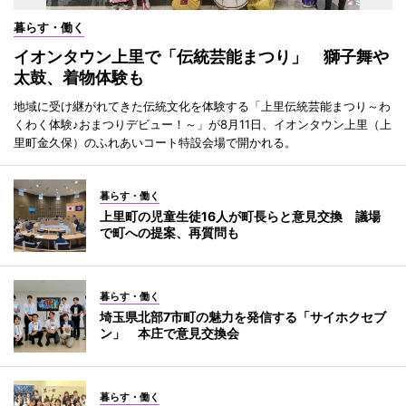
暮らす・働く
イオンタウン上里で「伝統芸能まつり」 獅子舞や
太鼓、着物体験も
地域に受け継がれてきた伝統文化を体験する「上里伝統芸能まつり～わ
くわく体験♪おまつりデビュー！～」が8月11日、イオンタウン上里（上
里町金久保）のふれあいコート特設会場で開かれる。
暮らす・働く
上里町の児童生徒16人が町長らと意見交換 議場
で町への提案、再質問も
暮らす・働く
埼玉県北部7市町の魅力を発信する「サイホクセブ
ン」 本庄で意見交換会
暮らす・働く