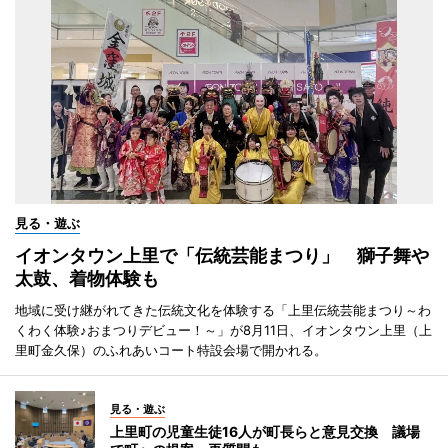
見る・遊ぶ
イオンタウン上里で「伝統芸能まつり」 獅子舞や
太鼓、着物体験も
地域に受け継がれてきた伝統文化を体験する「上里伝統芸能まつり～わ
くわく体験♪おまつりデビュー！～」が8月11日、イオンタウン上里（上
里町金久保）のふれあいコート特設会場で開かれる。
見る・遊ぶ
上里町の児童生徒16人が町長らと意見交換 議場