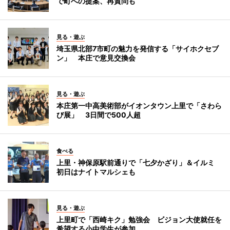
で町への提案、再質問も
見る・遊ぶ
埼玉県北部7市町の魅力を発信する「サイホクセブ
ン」 本庄で意見交換会
見る・遊ぶ
本庄第一中高美術部がイオンタウン上里で「さわら
び展」 3日間で500人超
食べる
上里・神保原駅前通りで「七夕かざり」＆イルミ
初日はナイトマルシェも
見る・遊ぶ
上里町で「西崎キク」勉強会 ビジョン大使就任を
希望する小中学生が参加