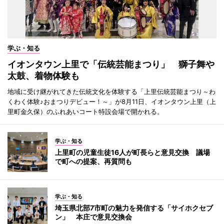
学ぶ・知る
イオンタウン上里で「伝統芸能まつり」 獅子舞や
太鼓、着物体験も
地域に受け継がれてきた伝統文化を体験する「上里伝統芸能まつり～わ
くわく体験♪おまつりデビュー！～」が8月11日、イオンタウン上里（上
里町金久保）のふれあいコート特設会場で開かれる。
学ぶ・知る
上里町の児童生徒16人が町長らと意見交換 議場
で町への提案、再質問も
学ぶ・知る
埼玉県北部7市町の魅力を発信する「サイホクセブ
ン」 本庄で意見交換会