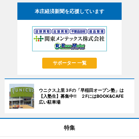
本庄経済新聞を応援しています
サポーター 一覧
ウニクス上里３Fの「早稲田オープン塾」は
【入塾生】募集中!! ２FにはBOOK&CAFE
広い駐車場
特集