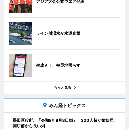
アジア大会公式ウエア発表
ライン川渇水が水運直撃
生成ＡＩ、被災地照らす
もっと見る
みん経トピックス
墨田区役所、「令和8年8月8日婚」 300人超が婚姻届、
開庁前から長い列