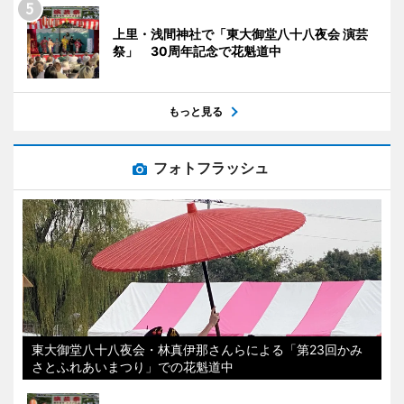
上里・浅間神社で「東大御堂八十八夜会 演芸
祭」 30周年記念で花魁道中
もっと見る
フォトフラッシュ
東大御堂八十八夜会・林真伊那さんらによる「第23回かみ
さとふれあいまつり」での花魁道中