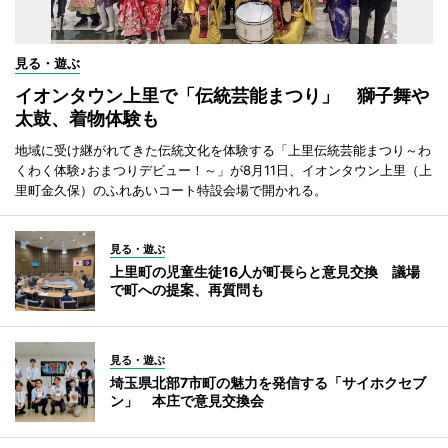
見る・遊ぶ
イオンタウン上里で「伝統芸能まつり」 獅子舞や
太鼓、着物体験も
地域に受け継がれてきた伝統文化を体験する「上里伝統芸能まつり～わ
くわく体験♪おまつりデビュー！～」が8月11日、イオンタウン上里（上
里町金久保）のふれあいコート特設会場で開かれる。
見る・遊ぶ
上里町の児童生徒16人が町長らと意見交換 議場
で町への提案、再質問も
見る・遊ぶ
埼玉県北部7市町の魅力を発信する「サイホクセブ
ン」 本庄で意見交換会