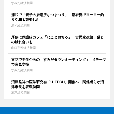
すみだ経済新聞
浦和で「親子の居場所なつまつり」 浴衣姿でヨーヨー釣
りや和太鼓楽しむ
浦和経済新聞
厚狭に保護猫カフェ「ねことおちゃ」 古民家改築、猫と
の触れ合いも
山口宇部経済新聞
文花で学生企画の「すみだタウンミーティング」 4テーマ
で意見交換
すみだ経済新聞
沼津発祥の医学研究会「U-TECH」開催へ 関係者らが沼
津市長を表敬訪問
沼津経済新聞