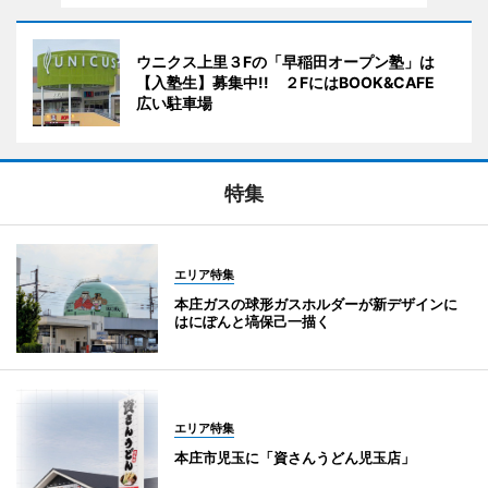
ウニクス上里３Fの「早稲田オープン塾」は
【入塾生】募集中!! ２FにはBOOK&CAFE
広い駐車場
特集
エリア特集
本庄ガスの球形ガスホルダーが新デザインに
はにぽんと塙保己一描く
エリア特集
本庄市児玉に「資さんうどん児玉店」