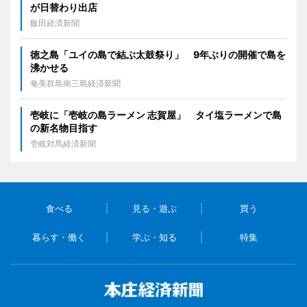
が日替わり出店
飯田経済新聞
徳之島「ユイの島で結ぶ太鼓祭り」 9年ぶりの開催で島を
沸かせる
奄美群島南三島経済新聞
壱岐に「壱岐の島ラーメン 志賀屋」 タイ塩ラーメンで島
の新名物目指す
壱岐対馬経済新聞
食べる
見る・遊ぶ
買う
暮らす・働く
学ぶ・知る
特集