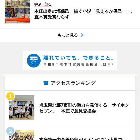
学ぶ・知る
本庄出身の塙保己一描く小説「見えるか保己一」、
直木賞受賞ならず
もっと見る
アクセスランキング
埼玉県北部7市町の魅力を発信する「サイホク
セブン」 本庄で意見交換会
本庄第一中高美術部がイオンタウン上里で