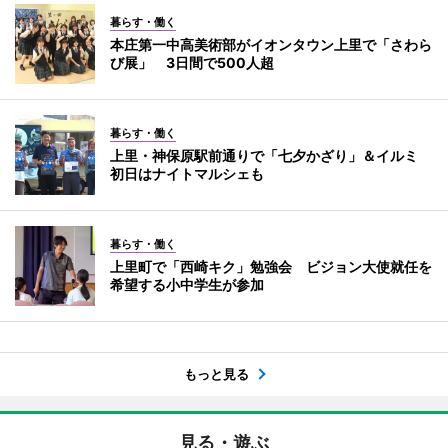
暮らす・働く
本庄第一中高美術部がイオンタウン上里で「さわら
び展」 3日間で500人超
暮らす・働く
上里・神保原駅前通りで「七夕かざり」＆イルミ
初日はナイトマルシェも
暮らす・働く
上里町で「西崎キク」勉強会 ビジョン大使就任を
希望する小中学生が参加
もっと見る
見る・遊ぶ