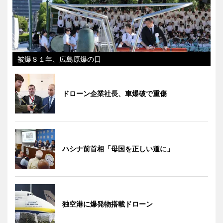
被爆８１年、広島原爆の日
ドローン企業社長、車爆破で重傷
ハシナ前首相「母国を正しい道に」
独空港に爆発物搭載ドローン