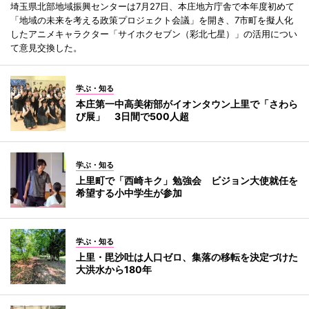
埼玉県北部地域振興センターは7月27日、本庄地方庁舎で本年度初めて
「地域の未来を考える政策プロジェクト会議」を開き、7市町を擬人化
したアニメキャラクター「サイホクセブン（彩北七星）」の活用につい
て意見交換した。
学ぶ・知る
本庄第一中高美術部がイオンタウン上里で「さわら
び展」 3日間で500人超
学ぶ・知る
上里町で「西崎キク」勉強会 ビジョン大使就任を
希望する小中学生が参加
学ぶ・知る
上里・毘沙吐は人口ゼロ、集落の移転を決定づけた
大洪水から180年