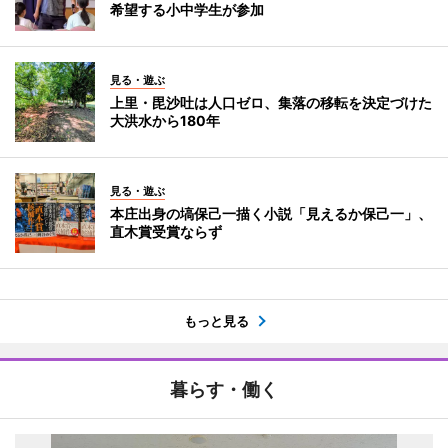
希望する小中学生が参加
見る・遊ぶ
上里・毘沙吐は人口ゼロ、集落の移転を決定づけた
大洪水から180年
見る・遊ぶ
本庄出身の塙保己一描く小説「見えるか保己一」、
直木賞受賞ならず
もっと見る
暮らす・働く