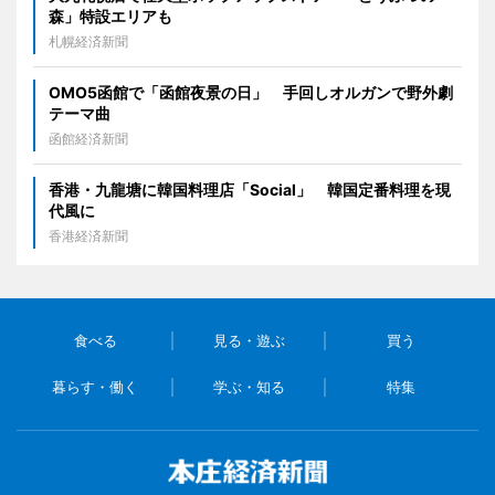
森」特設エリアも
札幌経済新聞
OMO5函館で「函館夜景の日」 手回しオルガンで野外劇
テーマ曲
函館経済新聞
香港・九龍塘に韓国料理店「Social」 韓国定番料理を現
代風に
香港経済新聞
食べる
見る・遊ぶ
買う
暮らす・働く
学ぶ・知る
特集