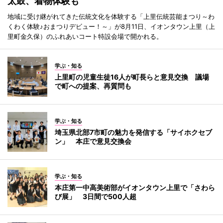
太鼓、着物体験も
地域に受け継がれてきた伝統文化を体験する「上里伝統芸能まつり～わ
くわく体験♪おまつりデビュー！～」が8月11日、イオンタウン上里（上
里町金久保）のふれあいコート特設会場で開かれる。
学ぶ・知る
上里町の児童生徒16人が町長らと意見交換 議場
で町への提案、再質問も
学ぶ・知る
埼玉県北部7市町の魅力を発信する「サイホクセブ
ン」 本庄で意見交換会
学ぶ・知る
本庄第一中高美術部がイオンタウン上里で「さわら
び展」 3日間で500人超