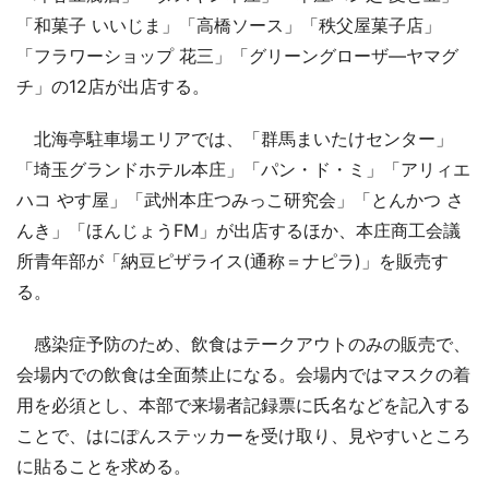
「和菓子 いいじま」「高橋ソース」「秩父屋菓子店」
「フラワーショップ 花三」「グリーングローザ―ヤマグ
チ」の12店が出店する。
北海亭駐車場エリアでは、「群馬まいたけセンター」
「埼玉グランドホテル本庄」「パン・ド・ミ」「アリィエ
ハコ やす屋」「武州本庄つみっこ研究会」「とんかつ さ
んき」「ほんじょうFM」が出店するほか、本庄商工会議
所青年部が「納豆ピザライス(通称＝ナピラ)」を販売す
る。
感染症予防のため、飲食はテークアウトのみの販売で、
会場内での飲食は全面禁止になる。会場内ではマスクの着
用を必須とし、本部で来場者記録票に氏名などを記入する
ことで、はにぽんステッカーを受け取り、見やすいところ
に貼ることを求める。