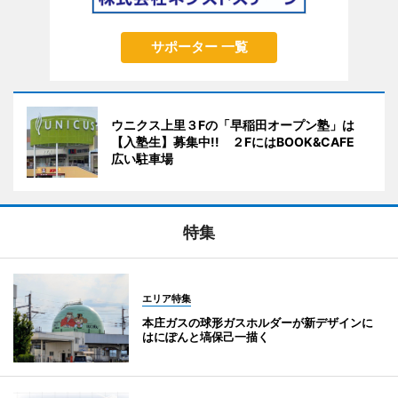
サポーター 一覧
ウニクス上里３Fの「早稲田オープン塾」は
【入塾生】募集中!! ２FにはBOOK&CAFE
広い駐車場
特集
エリア特集
本庄ガスの球形ガスホルダーが新デザインに
はにぽんと塙保己一描く