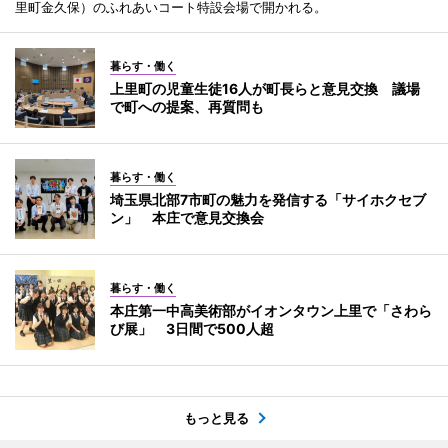
里町金久保）のふれあいコート特設会場で開かれる。
暮らす・働く
上里町の児童生徒16人が町長らと意見交換 議場
で町への提案、再質問も
暮らす・働く
埼玉県北部7市町の魅力を発信する「サイホクセブ
ン」 本庄で意見交換会
暮らす・働く
本庄第一中高美術部がイオンタウン上里で「さわら
び展」 3日間で500人超
もっと見る