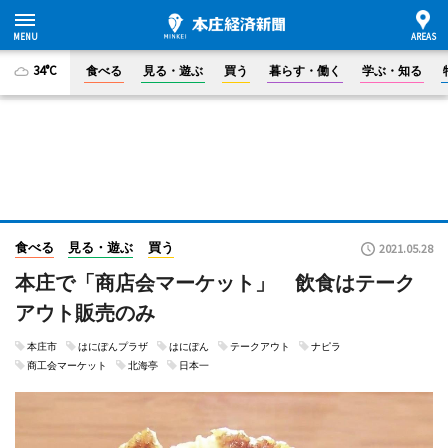
34°C
食べる
見る・遊ぶ
買う
暮らす・働く
学ぶ・知る
食べる
見る・遊ぶ
買う
2021.05.28
本庄で「商店会マーケット」 飲食はテーク
アウト販売のみ
本庄市
はにぽんプラザ
はにぽん
テークアウト
ナピラ
商工会マーケット
北海亭
日本一