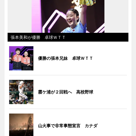
張本美和が優勝 卓球ＷＴＴ
優勝の張本兄妹 卓球ＷＴＴ
霞ケ浦が２回戦へ 高校野球
山火事で非常事態宣言 カナダ