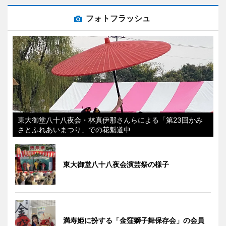
フォトフラッシュ
東大御堂八十八夜会・林真伊那さんらによる「第23回かみ
さとふれあいまつり」での花魁道中
東大御堂八十八夜会演芸祭の様子
満寿姫に扮する「金窪獅子舞保存会」の会員