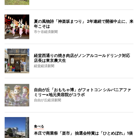
夏の風物詩「神楽坂まつり」 2年連続で開催中止に、来
年こそは
市ケ谷経済新聞
経堂西通りの焼き肉店がノンアルコールドリンク対応
店長は東京農大生
経堂経済新聞
自由が丘「おもちゃ博」がフォトコン シルバニアファ
ミリー×地元美容院がコラボ
自由が丘経済新聞
食べる
本庄で商業祭「楽市」 抽選会特賞は「ひとめぼれ」1俵