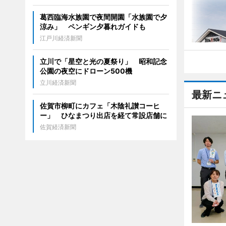
葛西臨海水族園で夜間開園「水族園で夕
涼み」 ペンギン夕暮れガイドも
江戸川経済新聞
立川で「星空と光の夏祭り」 昭和記念
公園の夜空にドローン500機
立川経済新聞
最新ニ
佐賀市柳町にカフェ「木陰礼讃コーヒ
ー」 ひなまつり出店を経て常設店舗に
佐賀経済新聞