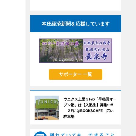
本庄経済新聞を応援しています
サポーター 一覧
ウニクス上里３Fの「早稲田オー
プン塾」は【入塾生】募集中!!
２FにはBOOK&CAFE 広い
駐車場