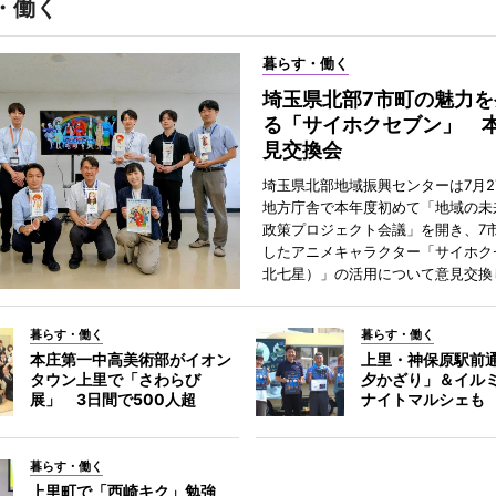
・働く
暮らす・働く
埼玉県北部7市町の魅力を
る「サイホクセブン」 
見交換会
埼玉県北部地域振興センターは7月2
地方庁舎で本年度初めて「地域の未
政策プロジェクト会議」を開き、7
したアニメキャラクター「サイホク
北七星）」の活用について意見交換
暮らす・働く
暮らす・働く
本庄第一中高美術部がイオン
上里・神保原駅前
タウン上里で「さわらび
夕かざり」＆イル
展」 3日間で500人超
ナイトマルシェも
暮らす・働く
上里町で「西崎キク」勉強