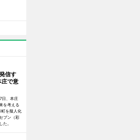
発信す
本庄で意
7日、本庄
来を考える
市町を擬人化
セブン（彩
した。