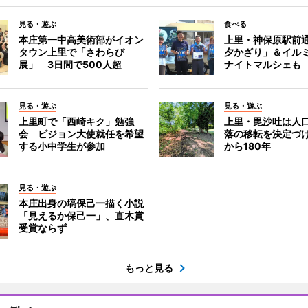
見る・遊ぶ
食べる
本庄第一中高美術部がイオン
上里・神保原駅前
タウン上里で「さわらび
夕かざり」＆イル
展」 3日間で500人超
ナイトマルシェも
見る・遊ぶ
見る・遊ぶ
上里町で「西崎キク」勉強
上里・毘沙吐は人
会 ビジョン大使就任を希望
落の移転を決定づ
する小中学生が参加
から180年
見る・遊ぶ
本庄出身の塙保己一描く小説
「見えるか保己一」、直木賞
受賞ならず
もっと見る