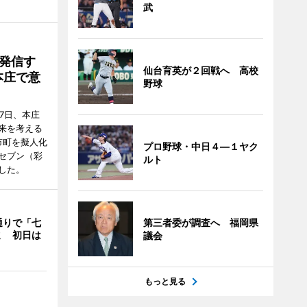
武
発信す
仙台育英が２回戦へ 高校
本庄で意
野球
7日、本庄
来を考える
市町を擬人化
プロ野球・中日４―１ヤク
セブン（彩
ルト
した。
第三者委が調査へ 福岡県
通りで「七
ミ 初日は
議会
もっと見る