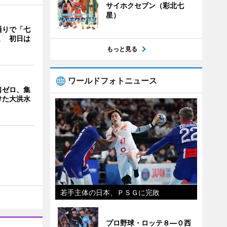
サイホクセブン（彩北七
星）
通りで「七
ミ 初日は
もっと見る
ワールドフォトニュース
口ゼロ、集
けた大洪水
若手主体の日本、ＰＳＧに完敗
プロ野球・ロッテ８―０西