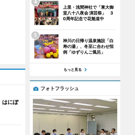
上里・浅間神社で「東大御
堂八十八夜会 演芸祭」 3
0周年記念で花魁道中
神川の日帰り温泉施設「白
寿の湯」、冬至に合わせ恒
例「ゆずりんご風呂」
もっと見る
フォトフラッシュ
 はにぽ