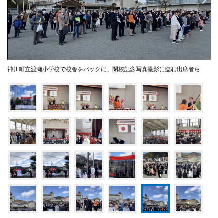
神川町立渡瀬小学校で校舎をバックに、閉校記念写真撮影に臨む出席者ら