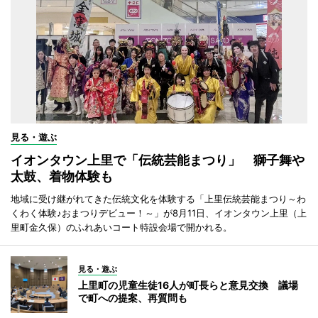
見る・遊ぶ
イオンタウン上里で「伝統芸能まつり」 獅子舞や
太鼓、着物体験も
地域に受け継がれてきた伝統文化を体験する「上里伝統芸能まつり～わ
くわく体験♪おまつりデビュー！～」が8月11日、イオンタウン上里（上
里町金久保）のふれあいコート特設会場で開かれる。
見る・遊ぶ
上里町の児童生徒16人が町長らと意見交換 議場
で町への提案、再質問も