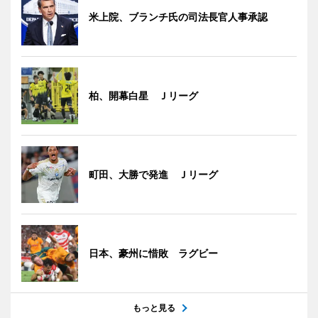
米上院、ブランチ氏の司法長官人事承認
柏、開幕白星 Ｊリーグ
町田、大勝で発進 Ｊリーグ
日本、豪州に惜敗 ラグビー
もっと見る