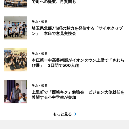
で町への提案、再質問も
学ぶ・知る
埼玉県北部7市町の魅力を発信する「サイホクセブ
ン」 本庄で意見交換会
学ぶ・知る
本庄第一中高美術部がイオンタウン上里で「さわら
び展」 3日間で500人超
学ぶ・知る
上里町で「西崎キク」勉強会 ビジョン大使就任を
希望する小中学生が参加
もっと見る