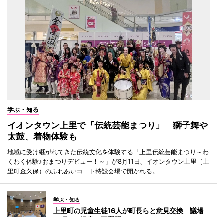
学ぶ・知る
イオンタウン上里で「伝統芸能まつり」 獅子舞や
太鼓、着物体験も
地域に受け継がれてきた伝統文化を体験する「上里伝統芸能まつり～わ
くわく体験♪おまつりデビュー！～」が8月11日、イオンタウン上里（上
里町金久保）のふれあいコート特設会場で開かれる。
学ぶ・知る
上里町の児童生徒16人が町長らと意見交換 議場