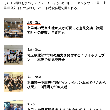
くわく体験♪おまつりデビュー！～」が8月11日、イオンタウン上里（上
里町金久保）のふれあいコート特設会場で開かれる。
見る・遊ぶ
上里町の児童生徒16人が町長らと意見交換 議場
で町への提案、再質問も
見る・遊ぶ
埼玉県北部7市町の魅力を発信する「サイホクセブ
ン」 本庄で意見交換会
見る・遊ぶ
本庄第一中高美術部がイオンタウン上里で「さわら
び展」 3日間で500人超
食べる
上里・神保原駅前通りで「七夕かざり」＆イルミ