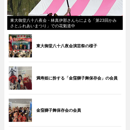
東大御堂八十八夜会・林真伊那さんらによる「第23回かみ
さとふれあいまつり」での花魁道中
東大御堂八十八夜会演芸祭の様子
満寿姫に扮する「金窪獅子舞保存会」の会員
金窪獅子舞保存会の会員