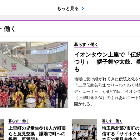
もっと見る
・働く
暮らす・働く
イオンタウン上里で「伝
つり」 獅子舞や太鼓、
も
地域に受け継がれてきた伝統文化を
「上里伝統芸能まつり～わくわく体
デビュー！～」が8月11日、イオン
（上里町金久保）のふれあいコート
開かれる。
暮らす・働く
暮らす・働く
上里町の児童生徒16人が町長
埼玉県北部7市町
らと意見交換 議場で町への
信する「サイホク
提案、再質問も
本庄で意見交換会