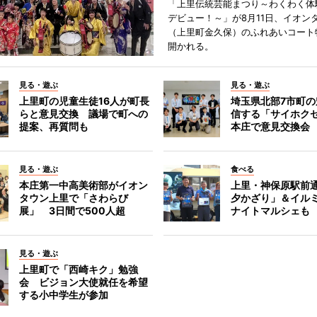
「上里伝統芸能まつり～わくわく体
デビュー！～」が8月11日、イオン
（上里町金久保）のふれあいコート
開かれる。
見る・遊ぶ
見る・遊ぶ
上里町の児童生徒16人が町長
埼玉県北部7市町
らと意見交換 議場で町への
信する「サイホク
提案、再質問も
本庄で意見交換会
見る・遊ぶ
食べる
本庄第一中高美術部がイオン
上里・神保原駅前
タウン上里で「さわらび
夕かざり」＆イル
展」 3日間で500人超
ナイトマルシェも
見る・遊ぶ
上里町で「西崎キク」勉強
会 ビジョン大使就任を希望
する小中学生が参加