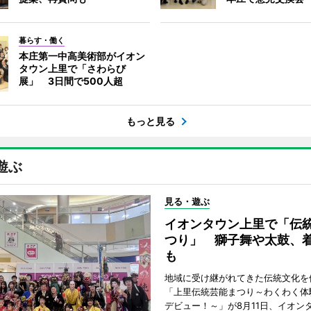
暮らす・働く
本庄第一中高美術部がイオン
タウン上里で「さわらび
展」 3日間で500人超
もっと見る
遊ぶ
見る・遊ぶ
イオンタウン上里で「伝
つり」 獅子舞や太鼓、
も
地域に受け継がれてきた伝統文化を
「上里伝統芸能まつり～わくわく体
デビュー！～」が8月11日、イオン