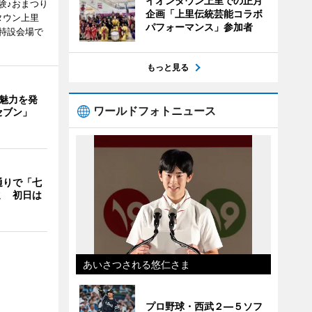
イオンタウン上里での正月
験♪おまつり
企画「上里伝統芸能コラボ
タウン上里
パフォーマンス」参加者
特設会場で
もっと見る
の魅力を発
ワールドフォトニュース
セブン」
通りで「七
ミ 初日は
あいさつされる悠仁さま
プロ野球・西武２―５ソフ