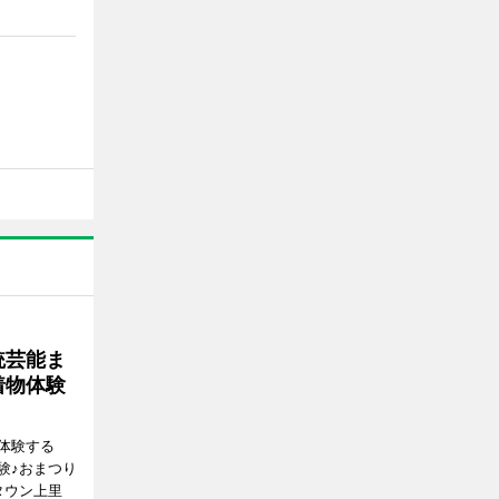
統芸能ま
着物体験
体験する
験♪おまつり
タウン上里