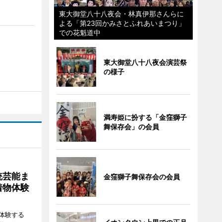
東大御堂八十八夜会・林真伊那さんらに
よる「第23回かみさとふれあいまつり」
での花魁道中
東大御堂八十八夜会演芸祭
の様子
満寿姫に扮する「金窪獅子
舞保存会」の会員
統芸能ま
金窪獅子舞保存会の会員
着物体験
体験する