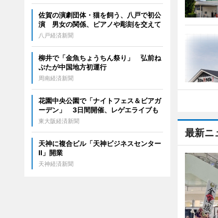
佐賀の演劇団体・猫を飼う、八戸で初公
演 男女の関係、ピアノや彫刻を交えて
八戸経済新聞
柳井で「金魚ちょうちん祭り」 弘前ね
ぷたが中国地方初運行
周南経済新聞
花園中央公園で「ナイトフェス＆ビアガ
ーデン」 3日間開催、レゲエライブも
東大阪経済新聞
最新ニ
天神に複合ビル「天神ビジネスセンター
II」開業
天神経済新聞