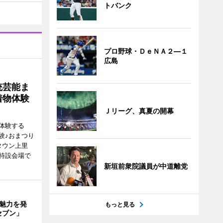
トバンク
プロ野球・ＤｅＮＡ２―１
広島
統芸能ま
着物体験
Ｊリーグ、真夏の開幕
体験する
験♪おまつり
タウン上里
特設会場で
新垣前衆院議員が中道離党
の魅力を発
もっと見る
セブン」