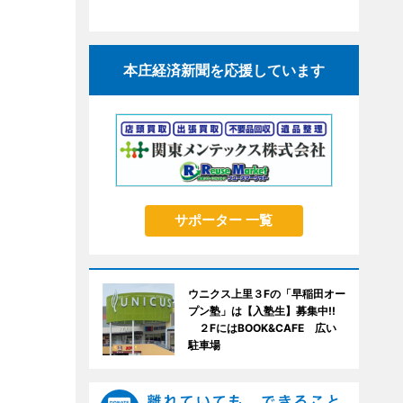
本庄経済新聞を応援しています
サポーター 一覧
ウニクス上里３Fの「早稲田オー
プン塾」は【入塾生】募集中!!
２FにはBOOK&CAFE 広い
駐車場