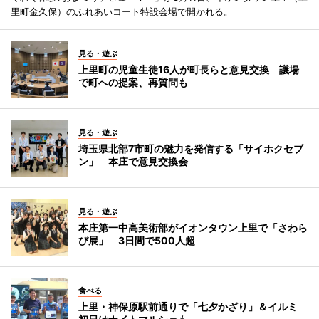
里町金久保）のふれあいコート特設会場で開かれる。
見る・遊ぶ
上里町の児童生徒16人が町長らと意見交換 議場
で町への提案、再質問も
見る・遊ぶ
埼玉県北部7市町の魅力を発信する「サイホクセブ
ン」 本庄で意見交換会
見る・遊ぶ
本庄第一中高美術部がイオンタウン上里で「さわら
び展」 3日間で500人超
食べる
上里・神保原駅前通りで「七夕かざり」＆イルミ