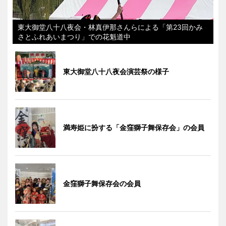
東大御堂八十八夜会・林真伊那さんらによる「第23回かみ
さとふれあいまつり」での花魁道中
東大御堂八十八夜会演芸祭の様子
満寿姫に扮する「金窪獅子舞保存会」の会員
金窪獅子舞保存会の会員