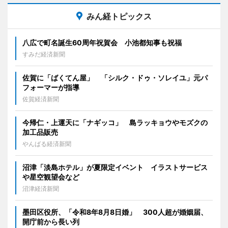
みん経トピックス
八広で町名誕生60周年祝賀会 小池都知事も祝福
すみだ経済新聞
佐賀に「ばくてん屋」 「シルク・ドゥ・ソレイユ」元パ
フォーマーが指導
佐賀経済新聞
今帰仁・上運天に「ナギッコ」 島ラッキョウやモズクの
加工品販売
やんばる経済新聞
沼津「淡島ホテル」が夏限定イベント イラストサービス
や星空観望会など
沼津経済新聞
墨田区役所、「令和8年8月8日婚」 300人超が婚姻届、
開庁前から長い列