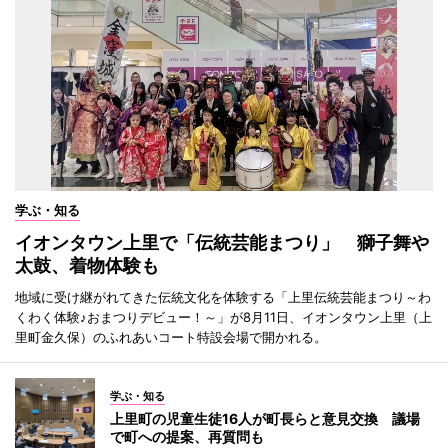
学ぶ・知る
イオンタウン上里で「伝統芸能まつり」 獅子舞や
太鼓、着物体験も
地域に受け継がれてきた伝統文化を体験する「上里伝統芸能まつり～わ
くわく体験♪おまつりデビュー！～」が8月11日、イオンタウン上里（上
里町金久保）のふれあいコート特設会場で開かれる。
学ぶ・知る
上里町の児童生徒16人が町長らと意見交換 議場
で町への提案、再質問も