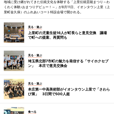
地域に受け継がれてきた伝統文化を体験する「上里伝統芸能まつり～わ
くわく体験♪おまつりデビュー！～」が8月11日、イオンタウン上里（上
里町金久保）のふれあいコート特設会場で開かれる。
見る・遊ぶ
上里町の児童生徒16人が町長らと意見交換 議場
で町への提案、再質問も
見る・遊ぶ
埼玉県北部7市町の魅力を発信する「サイホクセブ
ン」 本庄で意見交換会
見る・遊ぶ
本庄第一中高美術部がイオンタウン上里で「さわら
び展」 3日間で500人超
食べる