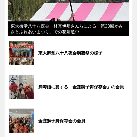
東大御堂八十八夜会・林真伊那さんらによる「第23回かみ
さとふれあいまつり」での花魁道中
東大御堂八十八夜会演芸祭の様子
満寿姫に扮する「金窪獅子舞保存会」の会員
金窪獅子舞保存会の会員