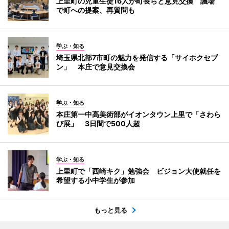
上里町の児童生徒16人が町長らと意見交換 議場
で町への提案、再質問も
学ぶ・知る
埼玉県北部7市町の魅力を発信する「サイホクセブ
ン」 本庄で意見交換会
学ぶ・知る
本庄第一中高美術部がイオンタウン上里で「さわら
び展」 3日間で500人超
学ぶ・知る
上里町で「西崎キク」勉強会 ビジョン大使就任を
希望する小中学生が参加
もっと見る