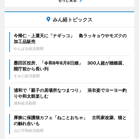
もっと見る
みん経トピックス
今帰仁・上運天に「ナギッコ」 島ラッキョウやモズクの
加工品販売
やんばる経済新聞
墨田区役所、「令和8年8月8日婚」 300人超が婚姻届、
開庁前から長い列
すみだ経済新聞
浦和で「親子の居場所なつまつり」 浴衣姿でヨーヨー釣
りや和太鼓楽しむ
浦和経済新聞
厚狭に保護猫カフェ「ねことおちゃ」 古民家改築、猫と
の触れ合いも
山口宇部経済新聞