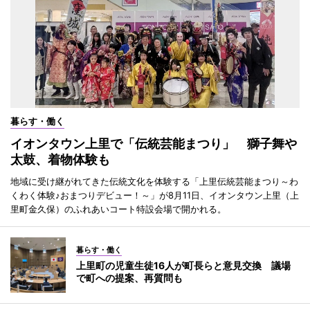
暮らす・働く
イオンタウン上里で「伝統芸能まつり」 獅子舞や
太鼓、着物体験も
地域に受け継がれてきた伝統文化を体験する「上里伝統芸能まつり～わ
くわく体験♪おまつりデビュー！～」が8月11日、イオンタウン上里（上
里町金久保）のふれあいコート特設会場で開かれる。
暮らす・働く
上里町の児童生徒16人が町長らと意見交換 議場
で町への提案、再質問も