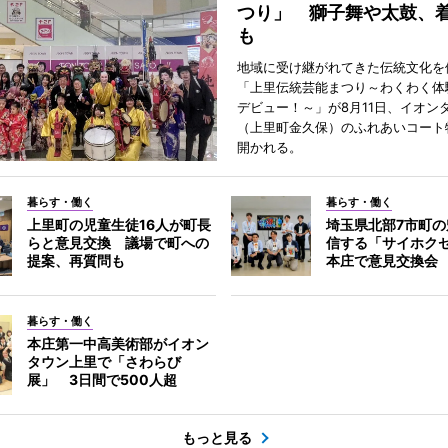
つり」 獅子舞や太鼓、
も
地域に受け継がれてきた伝統文化を
「上里伝統芸能まつり～わくわく体
デビュー！～」が8月11日、イオン
（上里町金久保）のふれあいコート
開かれる。
暮らす・働く
暮らす・働く
上里町の児童生徒16人が町長
埼玉県北部7市町
らと意見交換 議場で町への
信する「サイホク
提案、再質問も
本庄で意見交換会
暮らす・働く
本庄第一中高美術部がイオン
タウン上里で「さわらび
展」 3日間で500人超
もっと見る