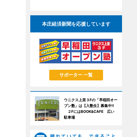
本庄経済新聞を応援しています
サポーター 一覧
ウニクス上里３Fの「早稲田オー
プン塾」は【入塾生】募集中!!
２FにはBOOK&CAFE 広い
駐車場