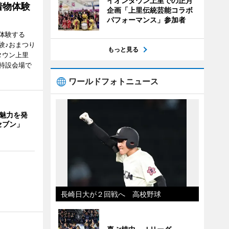
イオンタウン上里での正月
着物体験
企画「上里伝統芸能コラボ
パフォーマンス」参加者
体験する
験♪おまつり
もっと見る
タウン上里
特設会場で
ワールドフォトニュース
の魅力を発
セブン」
長崎日大が２回戦へ 高校野球