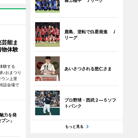
喜ぶ植中 Ｊリーグ
鹿島、逆転で白星発進 Ｊ
リーグ
統芸能ま
着物体験
体験する
あいさつされる悠仁さま
験♪おまつり
タウン上里
特設会場で
プロ野球・西武２―５ソフ
トバンク
の魅力を発
セブン」
もっと見る