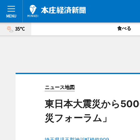
食べる
35°C
ニュース地図
東日本大震災から50
災フォーラム」
埼玉県児玉郡神川町植竹909