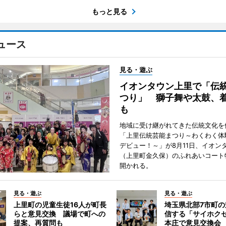
もっと見る
ュース
見る・遊ぶ
イオンタウン上里で「伝
つり」 獅子舞や太鼓、
も
地域に受け継がれてきた伝統文化を
「上里伝統芸能まつり～わくわく体
デビュー！～」が8月11日、イオン
（上里町金久保）のふれあいコート
開かれる。
見る・遊ぶ
見る・遊ぶ
上里町の児童生徒16人が町長
埼玉県北部7市町
らと意見交換 議場で町への
信する「サイホク
提案、再質問も
本庄で意見交換会