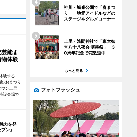
神川・城峯公園で「春まつ
り」 地元アイドルなどの
ステージやグルメコーナー
上里・浅間神社で「東大御
堂八十八夜会 演芸祭」 3
統芸能ま
0周年記念で花魁道中
着物体験
もっと見る
体験する
験♪おまつり
タウン上里
フォトフラッシュ
特設会場で
の魅力を発
セブン」