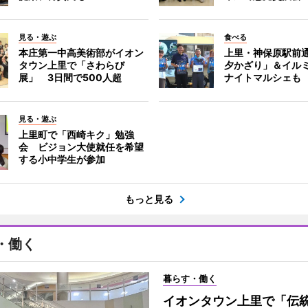
見る・遊ぶ
食べる
本庄第一中高美術部がイオン
上里・神保原駅前
タウン上里で「さわらび
夕かざり」＆イル
展」 3日間で500人超
ナイトマルシェも
見る・遊ぶ
上里町で「西崎キク」勉強
会 ビジョン大使就任を希望
する小中学生が参加
もっと見る
・働く
暮らす・働く
イオンタウン上里で「伝