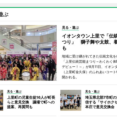
遊ぶ
見る・遊ぶ
イオンタウン上里で「伝
つり」 獅子舞や太鼓、
も
地域に受け継がれてきた伝統文化を
「上里伝統芸能まつり～わくわく体
デビュー！～」が8月11日、イオン
（上里町金久保）のふれあいコート
開かれる。
見る・遊ぶ
見る・遊ぶ
上里町の児童生徒16人が町長
埼玉県北部7市町
らと意見交換 議場で町への
信する「サイホク
提案、再質問も
本庄で意見交換会