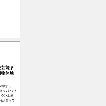
統芸能ま
着物体験
体験する
験♪おまつり
タウン上里
特設会場で