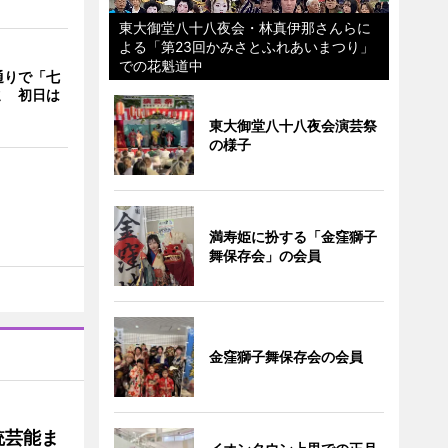
東大御堂八十八夜会・林真伊那さんらに
よる「第23回かみさとふれあいまつり」
での花魁道中
通りで「七
ミ 初日は
東大御堂八十八夜会演芸祭
の様子
満寿姫に扮する「金窪獅子
舞保存会」の会員
金窪獅子舞保存会の会員
統芸能ま