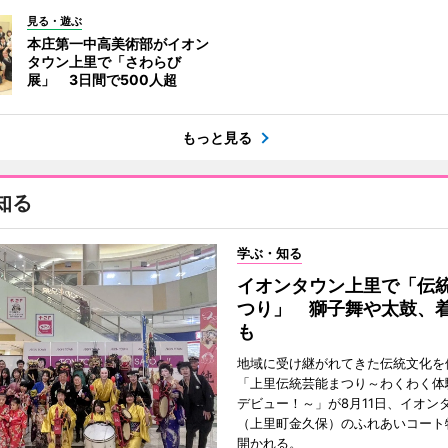
見る・遊ぶ
本庄第一中高美術部がイオン
タウン上里で「さわらび
展」 3日間で500人超
もっと見る
知る
学ぶ・知る
イオンタウン上里で「伝
つり」 獅子舞や太鼓、
も
地域に受け継がれてきた伝統文化を
「上里伝統芸能まつり～わくわく体
デビュー！～」が8月11日、イオン
（上里町金久保）のふれあいコート
開かれる。