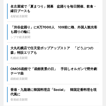
名古屋城で「夏まつり」開幕 盆踊りを毎日開催、飲食・
縁日ブースも
名駅経済新聞
「渋谷盆踊り」に6万7000人 109前に櫓、外国人観光客
も踊りの輪に
シブヤ経済新聞
大丸札幌店で任天堂ポップアップストア 「どうぶつの
森」特設エリアも
札幌経済新聞
OMO5函館で「函館夜景の日」 手回しオルガンで野外劇
テーマ曲
函館経済新聞
香港・九龍塘に韓国料理店「Social」 韓国定番料理を現
代風に
香港経済新聞