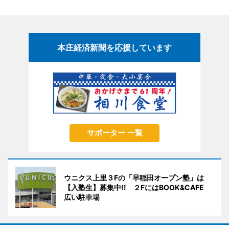
本庄経済新聞を応援しています
サポーター 一覧
ウニクス上里３Fの「早稲田オープン塾」は
【入塾生】募集中!! ２FにはBOOK&CAFE
広い駐車場