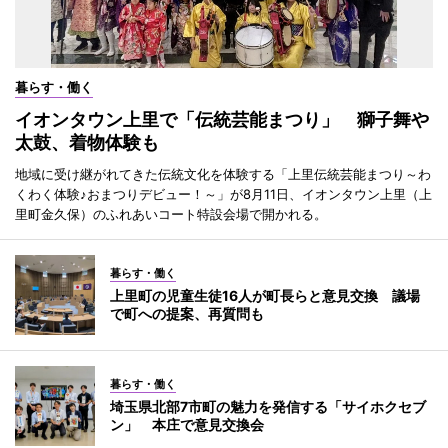
暮らす・働く
イオンタウン上里で「伝統芸能まつり」 獅子舞や
太鼓、着物体験も
地域に受け継がれてきた伝統文化を体験する「上里伝統芸能まつり～わ
くわく体験♪おまつりデビュー！～」が8月11日、イオンタウン上里（上
里町金久保）のふれあいコート特設会場で開かれる。
暮らす・働く
上里町の児童生徒16人が町長らと意見交換 議場
で町への提案、再質問も
暮らす・働く
埼玉県北部7市町の魅力を発信する「サイホクセブ
ン」 本庄で意見交換会