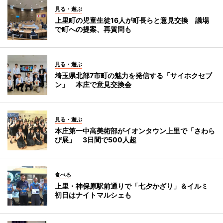
見る・遊ぶ
上里町の児童生徒16人が町長らと意見交換 議場
で町への提案、再質問も
見る・遊ぶ
埼玉県北部7市町の魅力を発信する「サイホクセブ
ン」 本庄で意見交換会
見る・遊ぶ
本庄第一中高美術部がイオンタウン上里で「さわら
び展」 3日間で500人超
食べる
上里・神保原駅前通りで「七夕かざり」＆イルミ
初日はナイトマルシェも