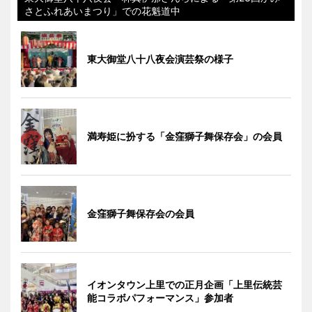
さとふれあいまつり」での花魁道中
東大御堂八十八夜会演芸祭の様子
満寿姫に扮する「金窪獅子舞保存会」の会員
金窪獅子舞保存会の会員
イオンタウン上里での正月企画「上里伝統芸
能コラボパフォーマンス」参加者