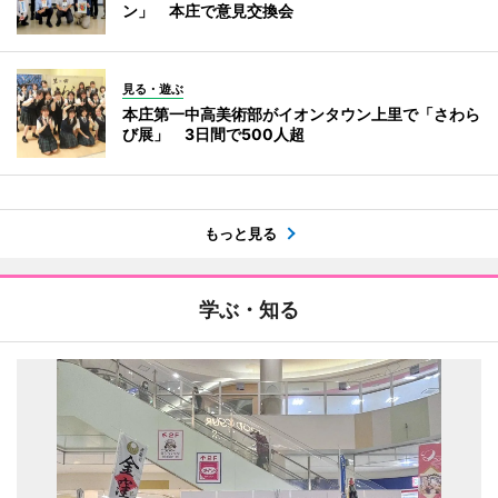
ン」 本庄で意見交換会
見る・遊ぶ
本庄第一中高美術部がイオンタウン上里で「さわら
び展」 3日間で500人超
もっと見る
学ぶ・知る