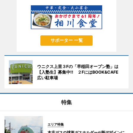
サポーター 一覧
ウニクス上里３Fの「早稲田オープン塾」は
【入塾生】募集中!! ２FにはBOOK&CAFE
広い駐車場
特集
エリア特集
本庄ガスの球形ガスホルダーが新デザインに