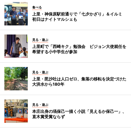
食べる
上里・神保原駅前通りで「七夕かざり」＆イルミ
初日はナイトマルシェも
見る・遊ぶ
上里町で「西崎キク」勉強会 ビジョン大使就任を
希望する小中学生が参加
見る・遊ぶ
上里・毘沙吐は人口ゼロ、集落の移転を決定づけた
大洪水から180年
見る・遊ぶ
本庄出身の塙保己一描く小説「見えるか保己一」、
直木賞受賞ならず