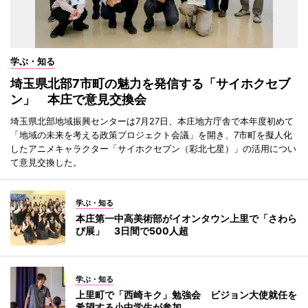
学ぶ・知る
埼玉県北部7市町の魅力を発信する「サイホクセブ
ン」 本庄で意見交換会
埼玉県北部地域振興センターは7月27日、本庄地方庁舎で本年度初めて
「地域の未来を考える政策プロジェクト会議」を開き、7市町を擬人化
したアニメキャラクター「サイホクセブン（彩北七星）」の活用につい
て意見交換した。
学ぶ・知る
本庄第一中高美術部がイオンタウン上里で「さわら
び展」 3日間で500人超
学ぶ・知る
上里町で「西崎キク」勉強会 ビジョン大使就任を
希望する小中学生が参加