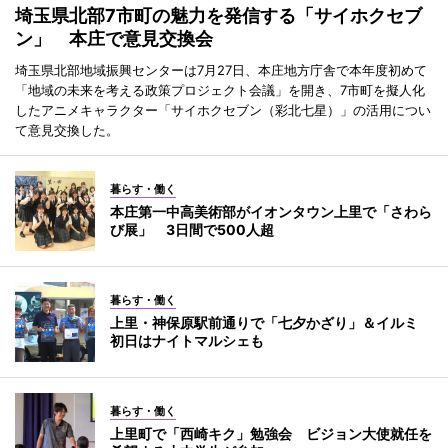
埼玉県北部7市町の魅力を発信する「サイホクセブ
ン」 本庄で意見交換会
埼玉県北部地域振興センターは7月27日、本庄地方庁舎で本年度初めて
「地域の未来を考える政策プロジェクト会議」を開き、7市町を擬人化
したアニメキャラクター「サイホクセブン（彩北七星）」の活用につい
て意見交換した。
暮らす・働く
本庄第一中高美術部がイオンタウン上里で「さわら
び展」 3日間で500人超
暮らす・働く
上里・神保原駅前通りで「七夕かざり」＆イルミ
初日はナイトマルシェも
暮らす・働く
上里町で「西崎キク」勉強会 ビジョン大使就任を