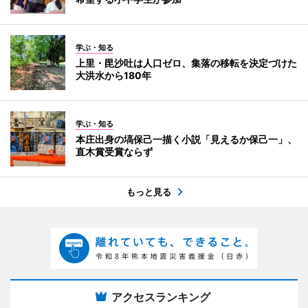
学ぶ・知る
上里・毘沙吐は人口ゼロ、集落の移転を決定づけた
大洪水から180年
学ぶ・知る
本庄出身の塙保己一描く小説「見えるか保己一」、
直木賞受賞ならず
もっと見る
アクセスランキング