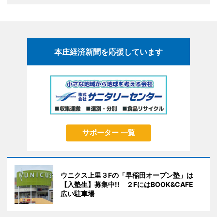
本庄経済新聞を応援しています
サポーター 一覧
ウニクス上里３Fの「早稲田オープン塾」は
【入塾生】募集中!! ２FにはBOOK&CAFE
広い駐車場