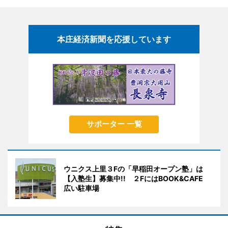
本庄経済新聞を応援しています
サポーター 一覧
ウニクス上里３Fの「早稲田オープン塾」は
【入塾生】募集中!! ２FにはBOOK&CAFE
広い駐車場