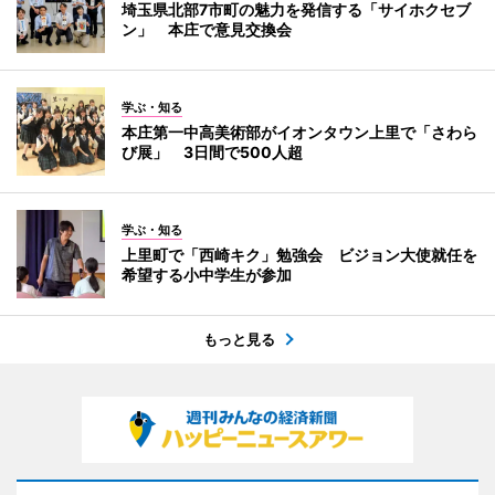
埼玉県北部7市町の魅力を発信する「サイホクセブ
ン」 本庄で意見交換会
学ぶ・知る
本庄第一中高美術部がイオンタウン上里で「さわら
び展」 3日間で500人超
学ぶ・知る
上里町で「西崎キク」勉強会 ビジョン大使就任を
希望する小中学生が参加
もっと見る