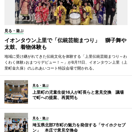
見る・遊ぶ
イオンタウン上里で「伝統芸能まつり」 獅子舞や
太鼓、着物体験も
地域に受け継がれてきた伝統文化を体験する「上里伝統芸能まつり～わ
くわく体験♪おまつりデビュー！～」が8月11日、イオンタウン上里（上
里町金久保）のふれあいコート特設会場で開かれる。
見る・遊ぶ
上里町の児童生徒16人が町長らと意見交換 議場
で町への提案、再質問も
見る・遊ぶ
埼玉県北部7市町の魅力を発信する「サイホクセブ
ン」 本庄で意見交換会