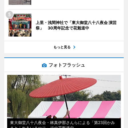
上里・浅間神社で「東大御堂八十八夜会 演芸
祭」 30周年記念で花魁道中
もっと見る
フォトフラッシュ
東大御堂八十八夜会・林真伊那さんらによる「第23回かみ
さとふれあいまつり」での花魁道中