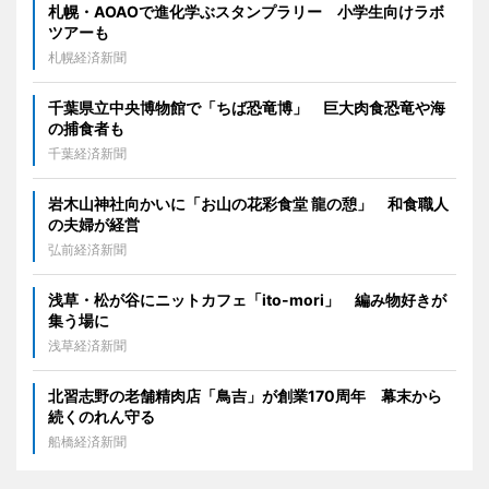
札幌・AOAOで進化学ぶスタンプラリー 小学生向けラボ
ツアーも
札幌経済新聞
千葉県立中央博物館で「ちば恐竜博」 巨大肉食恐竜や海
の捕食者も
千葉経済新聞
岩木山神社向かいに「お山の花彩食堂 龍の憩」 和食職人
の夫婦が経営
弘前経済新聞
浅草・松が谷にニットカフェ「ito-mori」 編み物好きが
集う場に
浅草経済新聞
北習志野の老舗精肉店「鳥吉」が創業170周年 幕末から
続くのれん守る
船橋経済新聞