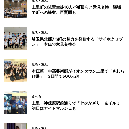
見る・遊ぶ
上里町の児童生徒16人が町長らと意見交換 議場
で町への提案、再質問も
見る・遊ぶ
埼玉県北部7市町の魅力を発信する「サイホクセブ
ン」 本庄で意見交換会
見る・遊ぶ
本庄第一中高美術部がイオンタウン上里で「さわら
び展」 3日間で500人超
食べる
上里・神保原駅前通りで「七夕かざり」＆イルミ
初日はナイトマルシェも
見る・遊ぶ