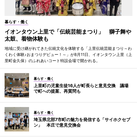
暮らす・働く
イオンタウン上里で「伝統芸能まつり」 獅子舞や
太鼓、着物体験も
地域に受け継がれてきた伝統文化を体験する「上里伝統芸能まつり～わ
くわく体験♪おまつりデビュー！～」が8月11日、イオンタウン上里（上
里町金久保）のふれあいコート特設会場で開かれる。
暮らす・働く
上里町の児童生徒16人が町長らと意見交換 議場
で町への提案、再質問も
暮らす・働く
埼玉県北部7市町の魅力を発信する「サイホクセブ
ン」 本庄で意見交換会