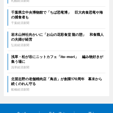
札幌経済新聞
千葉県立中央博物館で「ちば恐竜博」 巨大肉食恐竜や海
の捕食者も
千葉経済新聞
岩木山神社向かいに「お山の花彩食堂 龍の憩」 和食職人
の夫婦が経営
弘前経済新聞
浅草・松が谷にニットカフェ「ito-mori」 編み物好きが
集う場に
浅草経済新聞
北習志野の老舗精肉店「鳥吉」が創業170周年 幕末から
続くのれん守る
船橋経済新聞