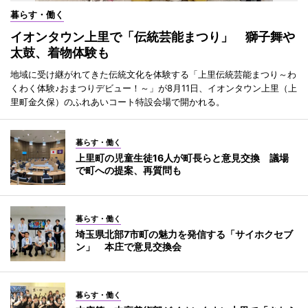
暮らす・働く
イオンタウン上里で「伝統芸能まつり」 獅子舞や
太鼓、着物体験も
地域に受け継がれてきた伝統文化を体験する「上里伝統芸能まつり～わ
くわく体験♪おまつりデビュー！～」が8月11日、イオンタウン上里（上
里町金久保）のふれあいコート特設会場で開かれる。
暮らす・働く
上里町の児童生徒16人が町長らと意見交換 議場
で町への提案、再質問も
暮らす・働く
埼玉県北部7市町の魅力を発信する「サイホクセブ
ン」 本庄で意見交換会
暮らす・働く