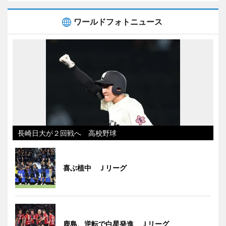
ワールドフォトニュース
長崎日大が２回戦へ 高校野球
喜ぶ植中 Ｊリーグ
鹿島、逆転で白星発進 Ｊリーグ