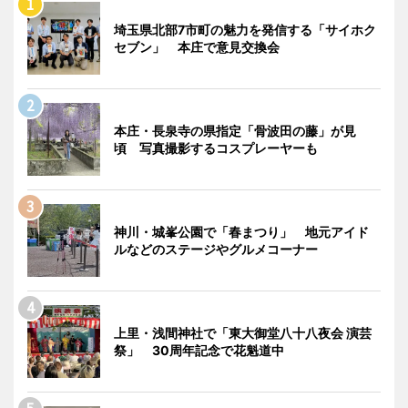
埼玉県北部7市町の魅力を発信する「サイホク
セブン」 本庄で意見交換会
本庄・長泉寺の県指定「骨波田の藤」が見
頃 写真撮影するコスプレーヤーも
神川・城峯公園で「春まつり」 地元アイド
ルなどのステージやグルメコーナー
上里・浅間神社で「東大御堂八十八夜会 演芸
祭」 30周年記念で花魁道中