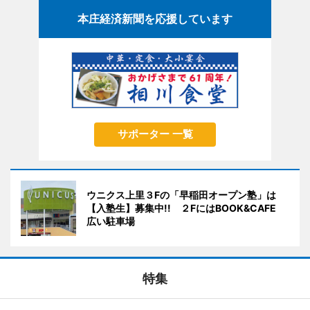
本庄経済新聞を応援しています
サポーター 一覧
ウニクス上里３Fの「早稲田オープン塾」は
【入塾生】募集中!! ２FにはBOOK&CAFE
広い駐車場
特集