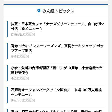
みん経トピックス
抹茶・日本茶カフェ「ナナズグリーンティー」、自由が丘2
号店 新メニューも
自由が丘経済新聞
香港・ifcに「フォーシーズンズ」直営ケーキショップ ポッ
プアップ出店
香港経済新聞
小倉・魚町の台湾料理店「麗白」が10周年 小倉南産の台
湾野菜使う
小倉経済新聞
石廊崎オーシャンパークで「夕涼会」 来場100万人達成
セレモニーも
伊豆下田経済新聞
夏の八戸三社大祭で冬の「えんぶり」公演 青森ねぶた祭