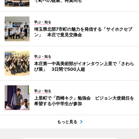
で町への提案、再質問も
学ぶ・知る
埼玉県北部7市町の魅力を発信する「サイホクセブ
ン」 本庄で意見交換会
学ぶ・知る
本庄第一中高美術部がイオンタウン上里で「さわら
び展」 3日間で500人超
学ぶ・知る
上里町で「西崎キク」勉強会 ビジョン大使就任を
希望する小中学生が参加
もっと見る