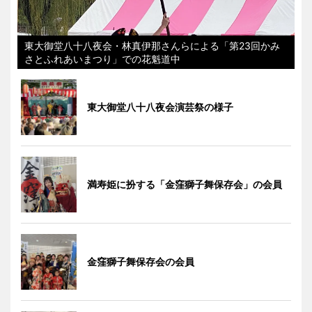
東大御堂八十八夜会・林真伊那さんらによる「第23回かみ
さとふれあいまつり」での花魁道中
東大御堂八十八夜会演芸祭の様子
満寿姫に扮する「金窪獅子舞保存会」の会員
金窪獅子舞保存会の会員