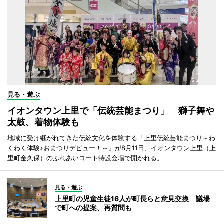
見る・遊ぶ
イオンタウン上里で「伝統芸能まつり」 獅子舞や
太鼓、着物体験も
地域に受け継がれてきた伝統文化を体験する「上里伝統芸能まつり～わ
くわく体験♪おまつりデビュー！～」が8月11日、イオンタウン上里（上
里町金久保）のふれあいコート特設会場で開かれる。
見る・遊ぶ
上里町の児童生徒16人が町長らと意見交換 議場
で町への提案、再質問も