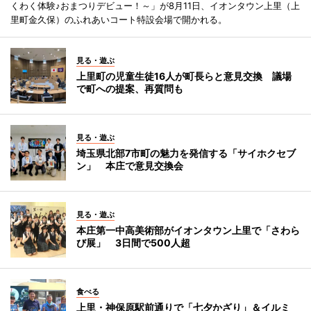
くわく体験♪おまつりデビュー！～」が8月11日、イオンタウン上里（上
里町金久保）のふれあいコート特設会場で開かれる。
見る・遊ぶ
上里町の児童生徒16人が町長らと意見交換 議場
で町への提案、再質問も
見る・遊ぶ
埼玉県北部7市町の魅力を発信する「サイホクセブ
ン」 本庄で意見交換会
見る・遊ぶ
本庄第一中高美術部がイオンタウン上里で「さわら
び展」 3日間で500人超
食べる
上里・神保原駅前通りで「七夕かざり」＆イルミ