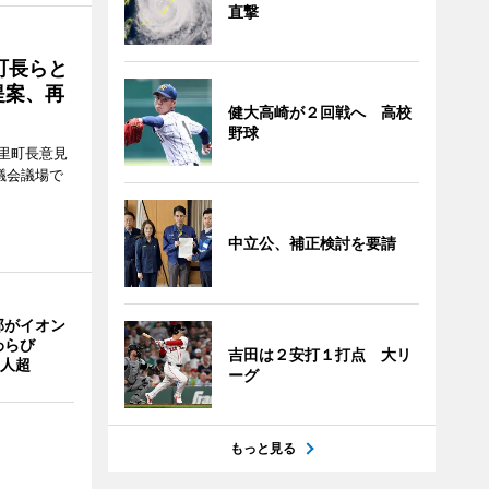
直撃
町長らと
提案、再
健大高崎が２回戦へ 高校
野球
里町長意見
議会議場で
中立公、補正検討を要請
部がイオン
わらび
吉田は２安打１打点 大リ
0人超
ーグ
もっと見る