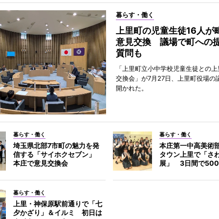
暮らす・働く
上里町の児童生徒16人が
意見交換 議場で町への
質問も
「上里町立小中学校児童生徒との上
交換会」が7月27日、上里町役場の
開かれた。
暮らす・働く
暮らす・働く
埼玉県北部7市町の魅力を発
本庄第一中高美術
信する「サイホクセブン」
タウン上里で「さ
本庄で意見交換会
展」 3日間で50
暮らす・働く
上里・神保原駅前通りで「七
夕かざり」＆イルミ 初日は