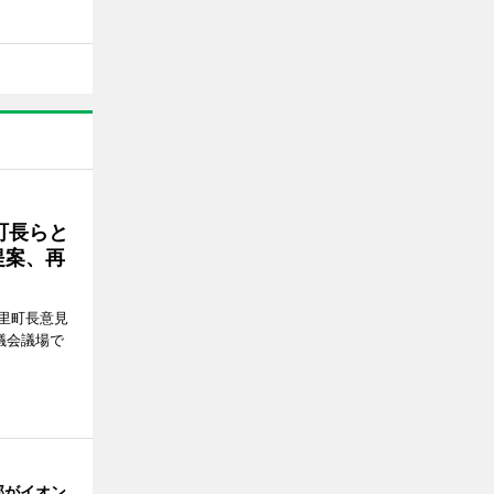
町長らと
提案、再
里町長意見
議会議場で
部がイオン