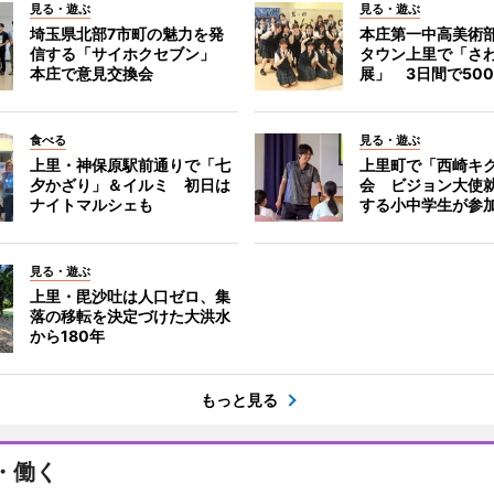
見る・遊ぶ
見る・遊ぶ
埼玉県北部7市町の魅力を発
本庄第一中高美術
信する「サイホクセブン」
タウン上里で「さ
本庄で意見交換会
展」 3日間で50
食べる
見る・遊ぶ
上里・神保原駅前通りで「七
上里町で「西崎キ
夕かざり」＆イルミ 初日は
会 ビジョン大使
ナイトマルシェも
する小中学生が参
見る・遊ぶ
上里・毘沙吐は人口ゼロ、集
落の移転を決定づけた大洪水
から180年
もっと見る
・働く