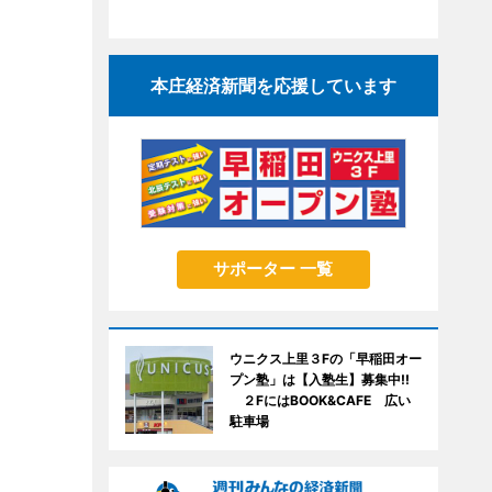
本庄経済新聞を応援しています
サポーター 一覧
ウニクス上里３Fの「早稲田オー
プン塾」は【入塾生】募集中!!
２FにはBOOK&CAFE 広い
駐車場