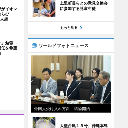
上里町長らとの意見交換会
に参加する児童生徒
部がイオン
わらび
0人超
もっと見る
ク」勉強
ワールドフォトニュース
就任を希望
加
外国人受け入れ方針、議論開始
大型台風１３号、沖縄本島