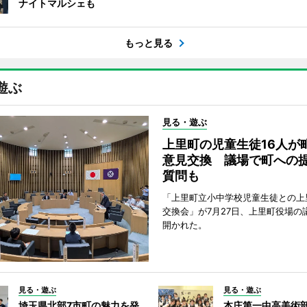
ナイトマルシェも
もっと見る
遊ぶ
見る・遊ぶ
上里町の児童生徒16人が
意見交換 議場で町への
質問も
「上里町立小中学校児童生徒との上
交換会」が7月27日、上里町役場の
開かれた。
見る・遊ぶ
見る・遊ぶ
埼玉県北部7市町の魅力を発
本庄第一中高美術