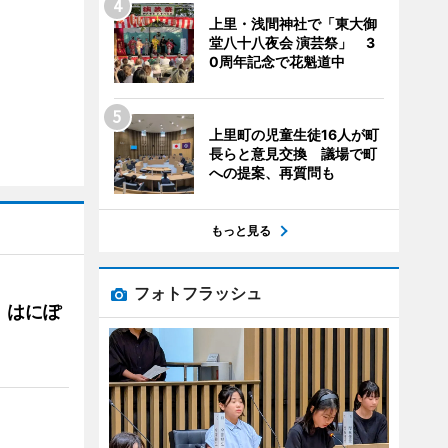
上里・浅間神社で「東大御
堂八十八夜会 演芸祭」 3
0周年記念で花魁道中
上里町の児童生徒16人が町
長らと意見交換 議場で町
への提案、再質問も
もっと見る
フォトフラッシュ
 はにぽ