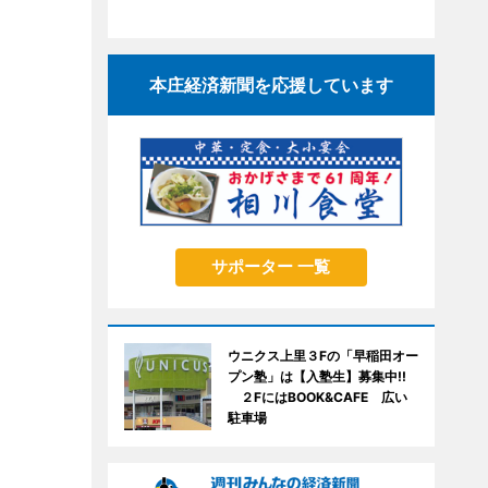
本庄経済新聞を応援しています
サポーター 一覧
ウニクス上里３Fの「早稲田オー
プン塾」は【入塾生】募集中!!
２FにはBOOK&CAFE 広い
駐車場