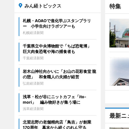
みん経トピックス
特集
札幌・AOAOで進化学ぶスタンプラリ
ー 小学生向けラボツアーも
札幌経済新聞
千葉県立中央博物館で「ちば恐竜博」
巨大肉食恐竜や海の捕食者も
千葉経済新聞
岩木山神社向かいに「お山の花彩食堂 龍
の憩」 和食職人の夫婦が経営
弘前経済新聞
浅草・松が谷にニットカフェ「ito-
mori」 編み物好きが集う場に
浅草経済新聞
最新ニ
北習志野の老舗精肉店「鳥吉」が創業
170周年 幕末から続くのれん守る