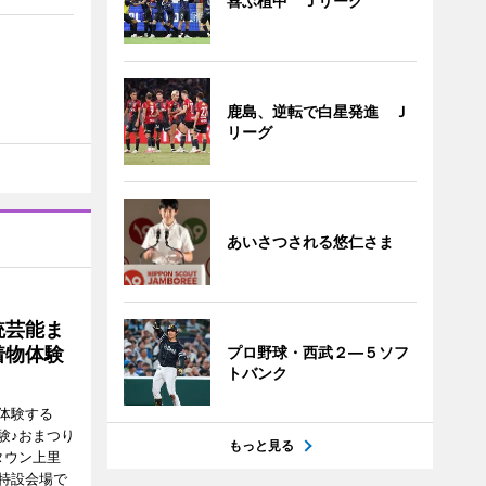
喜ぶ植中 Ｊリーグ
鹿島、逆転で白星発進 Ｊ
リーグ
あいさつされる悠仁さま
統芸能ま
着物体験
プロ野球・西武２―５ソフ
トバンク
体験する
験♪おまつり
もっと見る
タウン上里
特設会場で