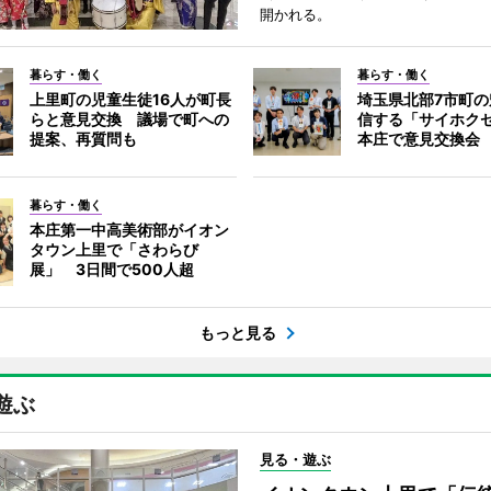
開かれる。
暮らす・働く
暮らす・働く
上里町の児童生徒16人が町長
埼玉県北部7市町
らと意見交換 議場で町への
信する「サイホク
提案、再質問も
本庄で意見交換会
暮らす・働く
本庄第一中高美術部がイオン
タウン上里で「さわらび
展」 3日間で500人超
もっと見る
遊ぶ
見る・遊ぶ