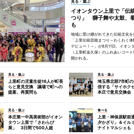
見る・遊ぶ
イオンタウン上里で「伝
つり」 獅子舞や太鼓、
も
地域に受け継がれてきた伝統文化を
「上里伝統芸能まつり～わくわく体
デビュー！～」が8月11日、イオン
（上里町金久保）のふれあいコート
開かれる。
見る・遊ぶ
見る・遊ぶ
上里町の児童生徒16人が町長
埼玉県北部7市町
らと意見交換 議場で町への
信する「サイホク
提案、再質問も
本庄で意見交換会
見る・遊ぶ
食べる
本庄第一中高美術部がイオン
上里・神保原駅前
タウン上里で「さわらび
夕かざり」＆イル
展」 3日間で500人超
ナイトマルシェも