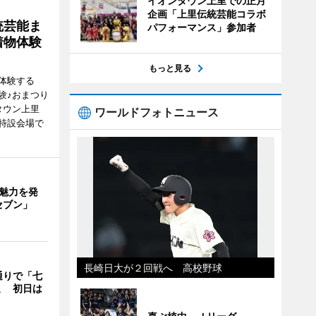
イオンタウン上里での正月
企画「上里伝統芸能コラボ
統芸能ま
パフォーマンス」参加者
着物体験
もっと見る
体験する
験♪おまつり
タウン上里
ワールドフォトニュース
特設会場で
の魅力を発
セブン」
長崎日大が２回戦へ 高校野球
通りで「七
ミ 初日は