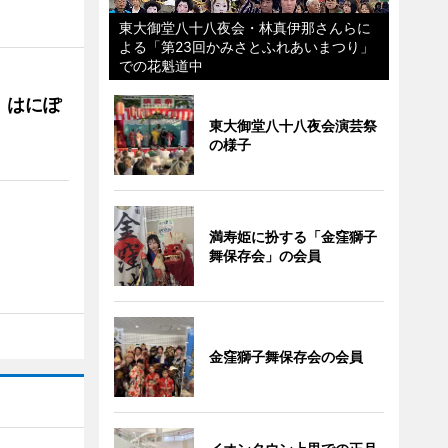
東大御堂八十八夜会・林真伊那さんらに
よる「第23回かみさとふれあいまつり」
での花魁道中
 はにぽ
東大御堂八十八夜会演芸祭
の様子
満寿姫に扮する「金窪獅子
舞保存会」の会員
金窪獅子舞保存会の会員