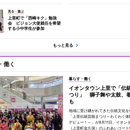
見る・遊ぶ
上里町で「西崎キク」勉強
会 ビジョン大使就任を希望
する小中学生が参加
もっと見る
・働く
暮らす・働く
イオンタウン上里で「伝
つり」 獅子舞や太鼓、
も
地域に受け継がれてきた伝統文化を
「上里伝統芸能まつり～わくわく体
デビュー！～」が8月11日、イオン
（上里町金久保）のふれあいコート