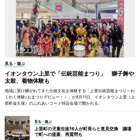
見る・遊ぶ
イオンタウン上里で「伝統芸能まつり」 獅子舞や
太鼓、着物体験も
地域に受け継がれてきた伝統文化を体験する「上里伝統芸能まつり～わ
くわく体験♪おまつりデビュー！～」が8月11日、イオンタウン上里（上
里町金久保）のふれあいコート特設会場で開かれる。
見る・遊ぶ
上里町の児童生徒16人が町長らと意見交換 議場
で町への提案、再質問も