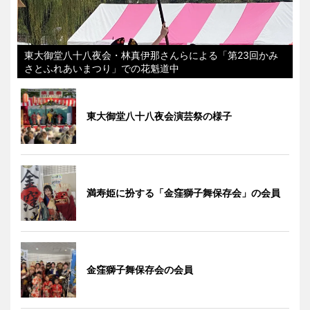
東大御堂八十八夜会・林真伊那さんらによる「第23回かみ
さとふれあいまつり」での花魁道中
東大御堂八十八夜会演芸祭の様子
満寿姫に扮する「金窪獅子舞保存会」の会員
金窪獅子舞保存会の会員