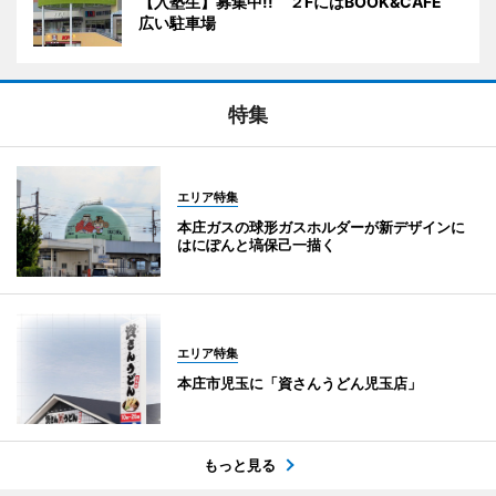
【入塾生】募集中!! ２FにはBOOK&CAFE
広い駐車場
特集
エリア特集
本庄ガスの球形ガスホルダーが新デザインに
はにぽんと塙保己一描く
エリア特集
本庄市児玉に「資さんうどん児玉店」
もっと見る