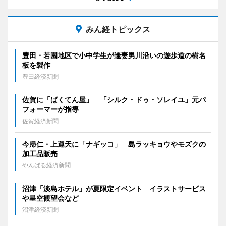
みん経トピックス
豊田・若園地区で小中学生が逢妻男川沿いの遊歩道の樹名
板を製作
豊田経済新聞
佐賀に「ばくてん屋」 「シルク・ドゥ・ソレイユ」元パ
フォーマーが指導
佐賀経済新聞
今帰仁・上運天に「ナギッコ」 島ラッキョウやモズクの
加工品販売
やんばる経済新聞
沼津「淡島ホテル」が夏限定イベント イラストサービス
や星空観望会など
沼津経済新聞