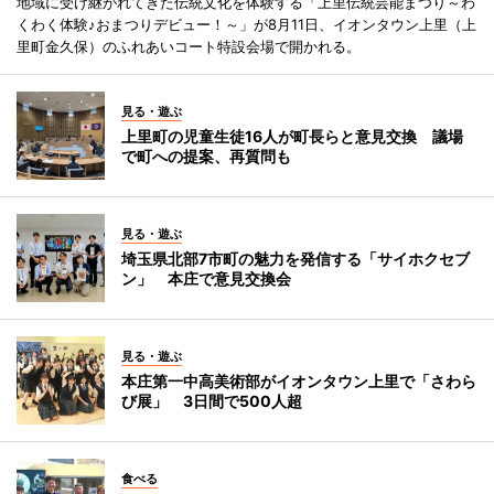
地域に受け継がれてきた伝統文化を体験する「上里伝統芸能まつり～わ
くわく体験♪おまつりデビュー！～」が8月11日、イオンタウン上里（上
里町金久保）のふれあいコート特設会場で開かれる。
見る・遊ぶ
上里町の児童生徒16人が町長らと意見交換 議場
で町への提案、再質問も
見る・遊ぶ
埼玉県北部7市町の魅力を発信する「サイホクセブ
ン」 本庄で意見交換会
見る・遊ぶ
本庄第一中高美術部がイオンタウン上里で「さわら
び展」 3日間で500人超
食べる