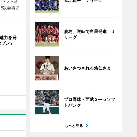
喜ぶ植中 Ｊリーグ
タウン上里
特設会場で
鹿島、逆転で白星発進 Ｊ
リーグ
の魅力を発
セブン」
あいさつされる悠仁さま
プロ野球・西武２―５ソフ
トバンク
もっと見る