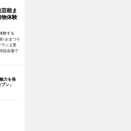
統芸能ま
着物体験
体験する
験♪おまつり
タウン上里
特設会場で
の魅力を発
セブン」