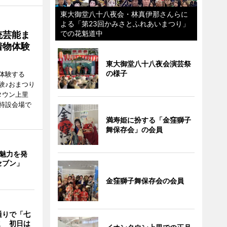
東大御堂八十八夜会・林真伊那さんらに
よる「第23回かみさとふれあいまつり」
での花魁道中
統芸能ま
着物体験
東大御堂八十八夜会演芸祭
の様子
体験する
験♪おまつり
タウン上里
特設会場で
満寿姫に扮する「金窪獅子
舞保存会」の会員
の魅力を発
セブン」
金窪獅子舞保存会の会員
通りで「七
ミ 初日は