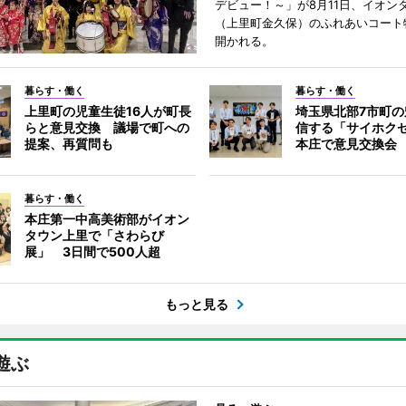
デビュー！～」が8月11日、イオン
（上里町金久保）のふれあいコート
開かれる。
暮らす・働く
暮らす・働く
上里町の児童生徒16人が町長
埼玉県北部7市町
らと意見交換 議場で町への
信する「サイホク
提案、再質問も
本庄で意見交換会
暮らす・働く
本庄第一中高美術部がイオン
タウン上里で「さわらび
展」 3日間で500人超
もっと見る
遊ぶ