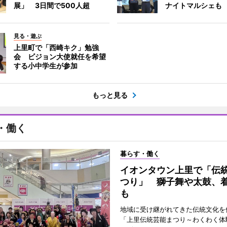
展」 3日間で500人超
ナイトマルシェも
見る・遊ぶ
上里町で「西崎キク」勉強
会 ビジョン大使就任を希望
する小中学生が参加
もっと見る
・働く
暮らす・働く
イオンタウン上里で「伝
つり」 獅子舞や太鼓、
も
地域に受け継がれてきた伝統文化を
「上里伝統芸能まつり～わくわく体