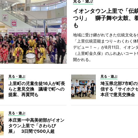
見る・遊ぶ
イオンタウン上里で「伝
つり」 獅子舞や太鼓、
も
地域に受け継がれてきた伝統文化を
「上里伝統芸能まつり～わくわく体
デビュー！～」が8月11日、イオン
（上里町金久保）のふれあいコート
開かれる。
見る・遊ぶ
見る・遊ぶ
上里町の児童生徒16人が町長
埼玉県北部7市町
らと意見交換 議場で町への
信する「サイホク
提案、再質問も
本庄で意見交換会
見る・遊ぶ
本庄第一中高美術部がイオン
タウン上里で「さわらび
展」 3日間で500人超