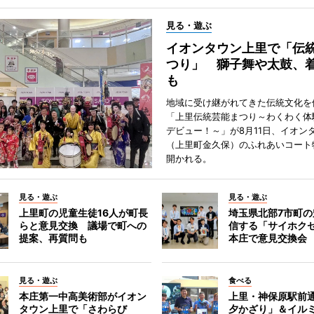
見る・遊ぶ
イオンタウン上里で「伝
つり」 獅子舞や太鼓、
も
地域に受け継がれてきた伝統文化を
「上里伝統芸能まつり～わくわく体
デビュー！～」が8月11日、イオン
（上里町金久保）のふれあいコート
開かれる。
見る・遊ぶ
見る・遊ぶ
上里町の児童生徒16人が町長
埼玉県北部7市町
らと意見交換 議場で町への
信する「サイホク
提案、再質問も
本庄で意見交換会
見る・遊ぶ
食べる
本庄第一中高美術部がイオン
上里・神保原駅前
タウン上里で「さわらび
夕かざり」＆イル