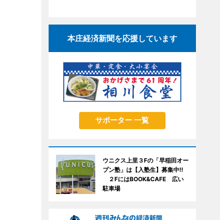
本庄経済新聞を応援しています
サポーター 一覧
ウニクス上里３Fの「早稲田オー
プン塾」は【入塾生】募集中!!
２FにはBOOK&CAFE 広い
駐車場