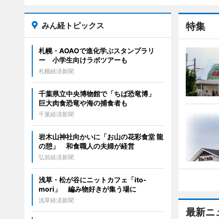
みん経トピックス
特集
札幌・AOAOで進化学ぶスタンプラリ
ー 小学生向けラボツアーも
札幌経済新聞
千葉県立中央博物館で「ちば恐竜博」
巨大肉食恐竜や海の捕食者も
千葉経済新聞
岩木山神社向かいに「お山の花彩食堂 龍
の憩」 和食職人の夫婦が経営
弘前経済新聞
浅草・松が谷にニットカフェ「ito-
mori」 編み物好きが集う場に
浅草経済新聞
最新ニ