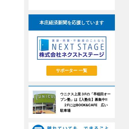
本庄経済新聞を応援しています
サポーター 一覧
ウニクス上里３Fの「早稲田オー
プン塾」は【入塾生】募集中!!
２FにはBOOK&CAFE 広い
駐車場