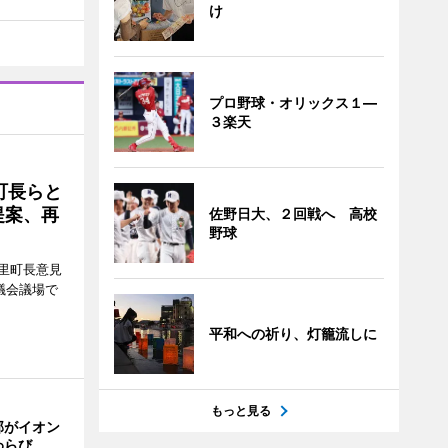
け
プロ野球・オリックス１―
３楽天
町長らと
提案、再
佐野日大、２回戦へ 高校
野球
里町長意見
議会議場で
平和への祈り、灯籠流しに
もっと見る
部がイオン
わらび