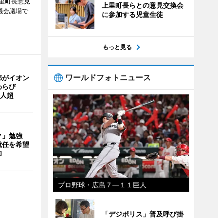
里町長意見
上里町長らとの意見交換会
議会議場で
に参加する児童生徒
もっと見る
ワールドフォトニュース
部がイオン
わらび
0人超
ク」勉強
就任を希望
加
プロ野球・広島７―１１巨人
「デジポリス」普及呼び掛