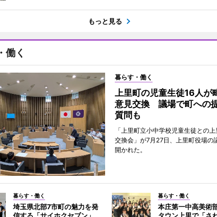
もっと見る
・働く
暮らす・働く
上里町の児童生徒16人が
意見交換 議場で町への
質問も
「上里町立小中学校児童生徒との上
交換会」が7月27日、上里町役場の
開かれた。
暮らす・働く
暮らす・働く
埼玉県北部7市町の魅力を発
本庄第一中高美術
信する「サイホクセブン」
タウン上里で「さ