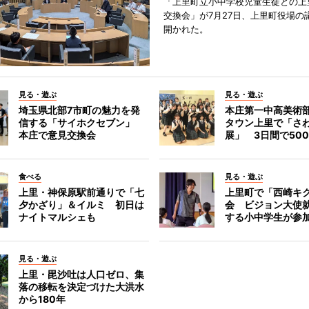
「上里町立小中学校児童生徒との上
交換会」が7月27日、上里町役場の
開かれた。
見る・遊ぶ
見る・遊ぶ
埼玉県北部7市町の魅力を発
本庄第一中高美術
信する「サイホクセブン」
タウン上里で「さ
本庄で意見交換会
展」 3日間で50
食べる
見る・遊ぶ
上里・神保原駅前通りで「七
上里町で「西崎キ
夕かざり」＆イルミ 初日は
会 ビジョン大使
ナイトマルシェも
する小中学生が参
見る・遊ぶ
上里・毘沙吐は人口ゼロ、集
落の移転を決定づけた大洪水
から180年