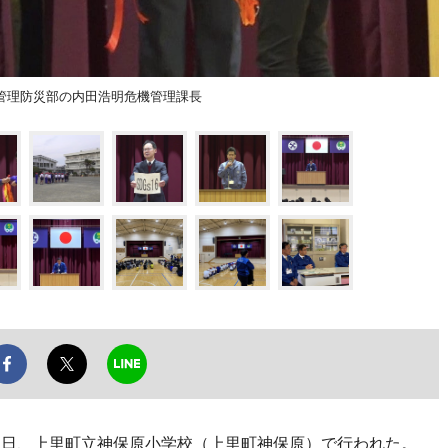
管理防災部の内田浩明危機管理課長
19日、上里町立神保原小学校（上里町神保原）で行われた。