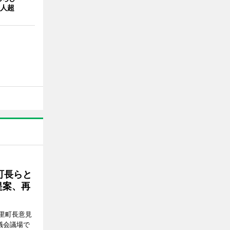
0人超
町長らと
提案、再
里町長意見
議会議場で