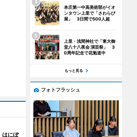
本庄第一中高美術部がイオ
ンタウン上里で「さわらび
展」 3日間で500人超
上里・浅間神社で「東大御
堂八十八夜会 演芸祭」 3
0周年記念で花魁道中
もっと見る
フォトフラッシュ
 はにぽ