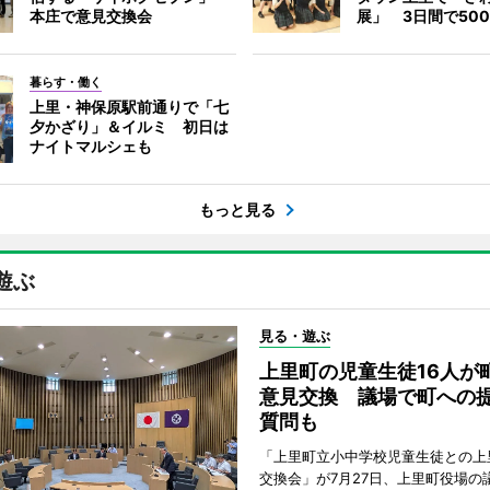
本庄で意見交換会
展」 3日間で50
暮らす・働く
上里・神保原駅前通りで「七
夕かざり」＆イルミ 初日は
ナイトマルシェも
もっと見る
遊ぶ
見る・遊ぶ
上里町の児童生徒16人が
意見交換 議場で町への
質問も
「上里町立小中学校児童生徒との上
交換会」が7月27日、上里町役場の