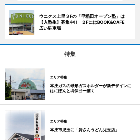
ウニクス上里３Fの「早稲田オープン塾」は
【入塾生】募集中!! ２FにはBOOK&CAFE
広い駐車場
特集
エリア特集
本庄ガスの球形ガスホルダーが新デザインに
はにぽんと塙保己一描く
エリア特集
本庄市児玉に「資さんうどん児玉店」