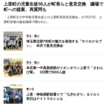
上里町の児童生徒16人が町長らと意見交換 議場で
町への提案、再質問も
「上里町立小中学校児童生徒との上里町長意見交換会」が7月27日、上
里町役場の議会議場で開かれた。
見る・遊ぶ
埼玉県北部7市町の魅力を発信する「サイホクセブ
ン」 本庄で意見交換会
見る・遊ぶ
本庄第一中高美術部がイオンタウン上里で「さわら
び展」 3日間で500人超
食べる
上里・神保原駅前通りで「七夕かざり」＆イルミ
初日はナイトマルシェも