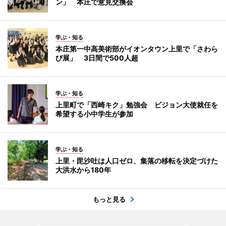
ン」 本庄で意見交換会
学ぶ・知る
本庄第一中高美術部がイオンタウン上里で「さわら
び展」 3日間で500人超
学ぶ・知る
上里町で「西崎キク」勉強会 ビジョン大使就任を
希望する小中学生が参加
学ぶ・知る
上里・毘沙吐は人口ゼロ、集落の移転を決定づけた
大洪水から180年
もっと見る