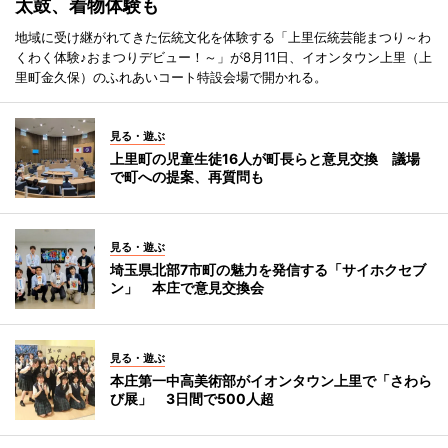
太鼓、着物体験も
地域に受け継がれてきた伝統文化を体験する「上里伝統芸能まつり～わ
くわく体験♪おまつりデビュー！～」が8月11日、イオンタウン上里（上
里町金久保）のふれあいコート特設会場で開かれる。
見る・遊ぶ
上里町の児童生徒16人が町長らと意見交換 議場
で町への提案、再質問も
見る・遊ぶ
埼玉県北部7市町の魅力を発信する「サイホクセブ
ン」 本庄で意見交換会
見る・遊ぶ
本庄第一中高美術部がイオンタウン上里で「さわら
び展」 3日間で500人超