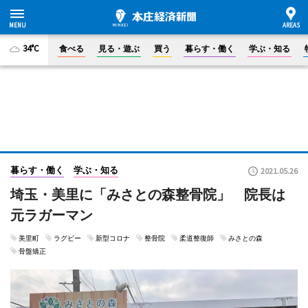
34°C
食べる
見る・遊ぶ
買う
暮らす・働く
学ぶ・知る
暮らす・働く
学ぶ・知る
2021.05.26
埼玉・美里に「みさとの森整骨院」 院長は
元ラガーマン
美里町
ラグビー
新型コロナ
整骨院
柔道整復師
みさとの森
骨盤矯正