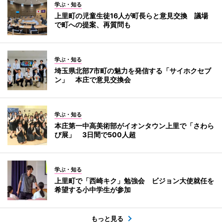
学ぶ・知る
上里町の児童生徒16人が町長らと意見交換 議場
で町への提案、再質問も
学ぶ・知る
埼玉県北部7市町の魅力を発信する「サイホクセブ
ン」 本庄で意見交換会
学ぶ・知る
本庄第一中高美術部がイオンタウン上里で「さわら
び展」 3日間で500人超
学ぶ・知る
上里町で「西崎キク」勉強会 ビジョン大使就任を
希望する小中学生が参加
もっと見る