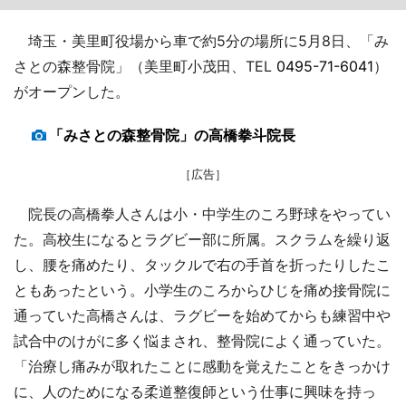
埼玉・美里町役場から車で約5分の場所に5月8日、「み
さとの森整骨院」（美里町小茂田、TEL
0495-71-6041
）
がオープンした。
「みさとの森整骨院」の高橋拳斗院長
［広告］
院長の高橋拳人さんは小・中学生のころ野球をやってい
た。高校生になるとラグビー部に所属。スクラムを繰り返
し、腰を痛めたり、タックルで右の手首を折ったりしたこ
ともあったという。小学生のころからひじを痛め接骨院に
通っていた高橋さんは、ラグビーを始めてからも練習中や
試合中のけがに多く悩まされ、整骨院によく通っていた。
「治療し痛みが取れたことに感動を覚えたことをきっかけ
に、人のためになる柔道整復師という仕事に興味を持っ