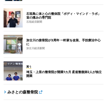
石垣島に体と心の整体院「ボディ・マインド・ラボ」
首の痛みの専門院
石垣経済新聞
加古川の接骨院が3周年 一軒家を改装、手技療法中心
に
加古川経済新聞
買う
埼玉・上里の整骨院が開業1カ月 柔道整復師2人が独立
開業
みさとの森整骨院