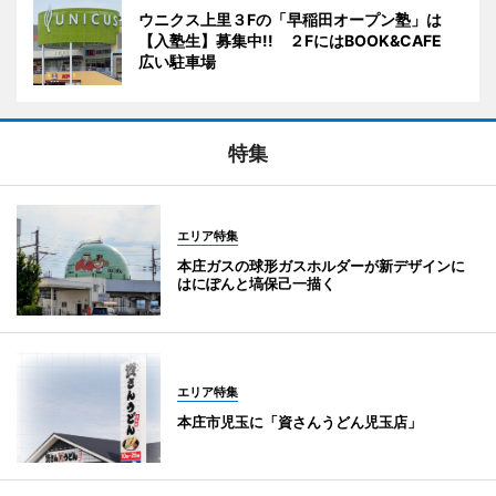
ウニクス上里３Fの「早稲田オープン塾」は
【入塾生】募集中!! ２FにはBOOK&CAFE
広い駐車場
特集
エリア特集
本庄ガスの球形ガスホルダーが新デザインに
はにぽんと塙保己一描く
エリア特集
本庄市児玉に「資さんうどん児玉店」