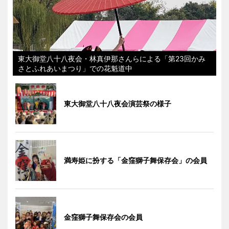
東大御堂八十八夜会・林真伊那さんらによる「第23回かみ
さとふれあいまつり」での花魁道中
東大御堂八十八夜会演芸祭の様子
満寿姫に扮する「金窪獅子舞保存会」の会員
金窪獅子舞保存会の会員