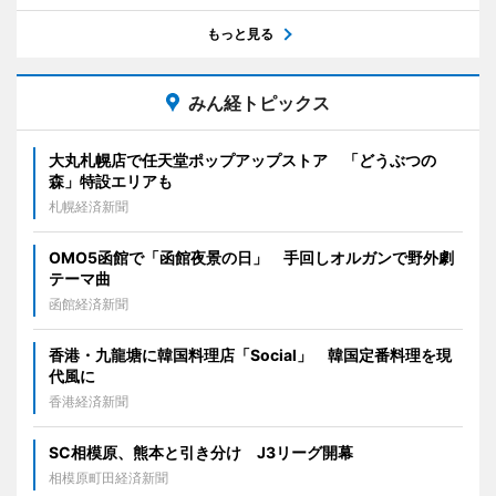
もっと見る
みん経トピックス
大丸札幌店で任天堂ポップアップストア 「どうぶつの
森」特設エリアも
札幌経済新聞
OMO5函館で「函館夜景の日」 手回しオルガンで野外劇
テーマ曲
函館経済新聞
香港・九龍塘に韓国料理店「Social」 韓国定番料理を現
代風に
香港経済新聞
SC相模原、熊本と引き分け J3リーグ開幕
相模原町田経済新聞