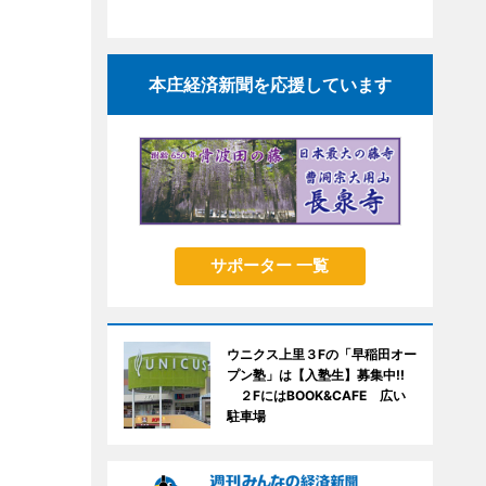
本庄経済新聞を応援しています
サポーター 一覧
ウニクス上里３Fの「早稲田オー
プン塾」は【入塾生】募集中!!
２FにはBOOK&CAFE 広い
駐車場