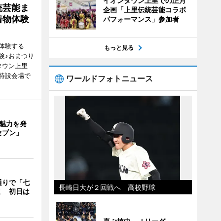
イオンタウン上里での正月
統芸能ま
企画「上里伝統芸能コラボ
着物体験
パフォーマンス」参加者
体験する
もっと見る
験♪おまつり
タウン上里
特設会場で
ワールドフォトニュース
の魅力を発
セブン」
通りで「七
長崎日大が２回戦へ 高校野球
ミ 初日は