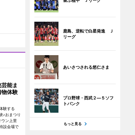
喜ぶ植中 Ｊリーグ
鹿島、逆転で白星発進 Ｊ
リーグ
あいさつされる悠仁さま
統芸能ま
着物体験
プロ野球・西武２―５ソフ
トバンク
体験する
験♪おまつり
タウン上里
もっと見る
特設会場で