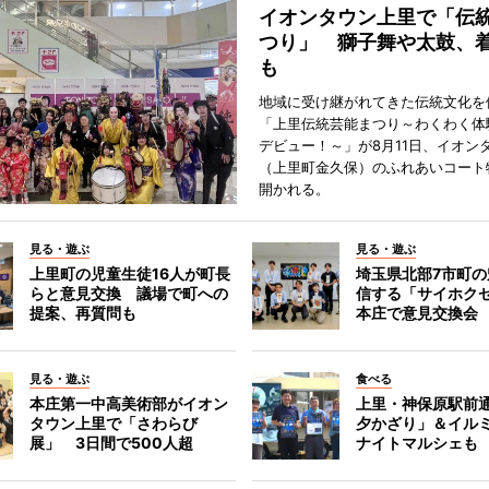
イオンタウン上里で「伝
つり」 獅子舞や太鼓、
も
地域に受け継がれてきた伝統文化を
「上里伝統芸能まつり～わくわく体
デビュー！～」が8月11日、イオン
（上里町金久保）のふれあいコート
開かれる。
見る・遊ぶ
見る・遊ぶ
上里町の児童生徒16人が町長
埼玉県北部7市町
らと意見交換 議場で町への
信する「サイホク
提案、再質問も
本庄で意見交換会
見る・遊ぶ
食べる
本庄第一中高美術部がイオン
上里・神保原駅前
タウン上里で「さわらび
夕かざり」＆イル
展」 3日間で500人超
ナイトマルシェも