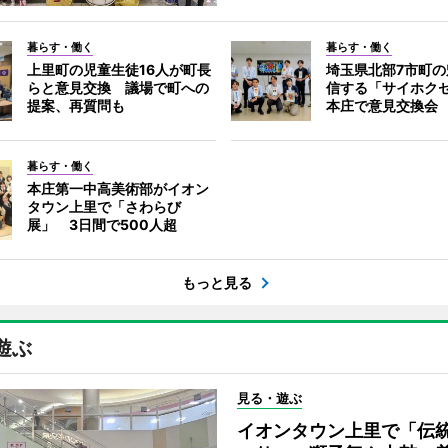
暮らす・働く
暮らす・働く
上里町の児童生徒16人が町長
埼玉県北部7市町
らと意見交換 議場で町への
信する「サイホク
提案、再質問も
本庄で意見交換会
暮らす・働く
本庄第一中高美術部がイオン
タウン上里で「さわらび
展」 3日間で500人超
もっと見る
遊ぶ
見る・遊ぶ
イオンタウン上里で「伝