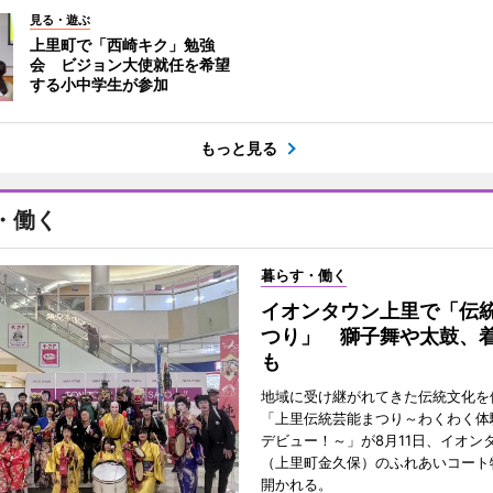
見る・遊ぶ
上里町で「西崎キク」勉強
会 ビジョン大使就任を希望
する小中学生が参加
もっと見る
・働く
暮らす・働く
イオンタウン上里で「伝
つり」 獅子舞や太鼓、
も
地域に受け継がれてきた伝統文化を
「上里伝統芸能まつり～わくわく体
デビュー！～」が8月11日、イオン
（上里町金久保）のふれあいコート
開かれる。