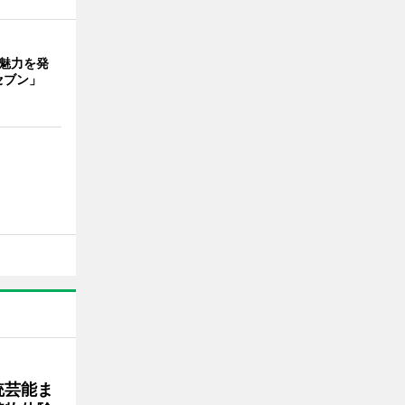
の魅力を発
セブン」
統芸能ま