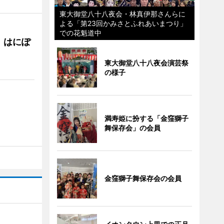
東大御堂八十八夜会・林真伊那さんらに
よる「第23回かみさとふれあいまつり」
での花魁道中
 はにぽ
東大御堂八十八夜会演芸祭
の様子
満寿姫に扮する「金窪獅子
舞保存会」の会員
金窪獅子舞保存会の会員