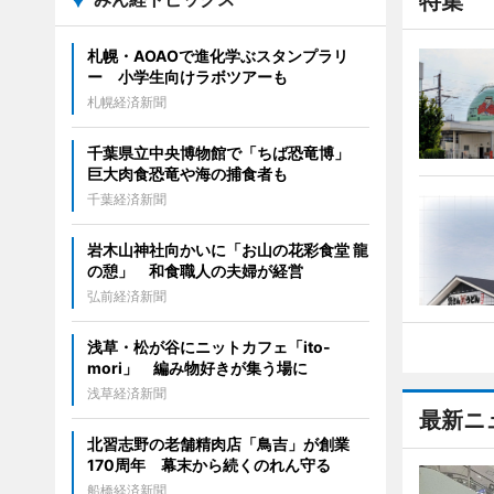
特集
札幌・AOAOで進化学ぶスタンプラリ
ー 小学生向けラボツアーも
札幌経済新聞
千葉県立中央博物館で「ちば恐竜博」
巨大肉食恐竜や海の捕食者も
千葉経済新聞
岩木山神社向かいに「お山の花彩食堂 龍
の憩」 和食職人の夫婦が経営
弘前経済新聞
浅草・松が谷にニットカフェ「ito-
mori」 編み物好きが集う場に
浅草経済新聞
最新ニ
北習志野の老舗精肉店「鳥吉」が創業
170周年 幕末から続くのれん守る
船橋経済新聞