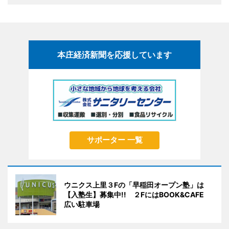
本庄経済新聞を応援しています
サポーター 一覧
ウニクス上里３Fの「早稲田オープン塾」は
【入塾生】募集中!! ２FにはBOOK&CAFE
広い駐車場