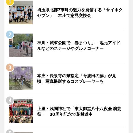
埼玉県北部7市町の魅力を発信する「サイホク
セブン」 本庄で意見交換会
神川・城峯公園で「春まつり」 地元アイド
ルなどのステージやグルメコーナー
本庄・長泉寺の県指定「骨波田の藤」が見
頃 写真撮影するコスプレーヤーも
上里・浅間神社で「東大御堂八十八夜会 演芸
祭」 30周年記念で花魁道中