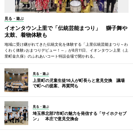
見る・遊ぶ
イオンタウン上里で「伝統芸能まつり」 獅子舞や
太鼓、着物体験も
地域に受け継がれてきた伝統文化を体験する「上里伝統芸能まつり～わ
くわく体験♪おまつりデビュー！～」が8月11日、イオンタウン上里（上
里町金久保）のふれあいコート特設会場で開かれる。
見る・遊ぶ
上里町の児童生徒16人が町長らと意見交換 議場
で町への提案、再質問も
見る・遊ぶ
埼玉県北部7市町の魅力を発信する「サイホクセブ
ン」 本庄で意見交換会