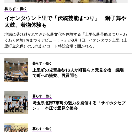
暮らす・働く
イオンタウン上里で「伝統芸能まつり」 獅子舞や
太鼓、着物体験も
地域に受け継がれてきた伝統文化を体験する「上里伝統芸能まつり～わ
くわく体験♪おまつりデビュー！～」が8月11日、イオンタウン上里（上
里町金久保）のふれあいコート特設会場で開かれる。
暮らす・働く
上里町の児童生徒16人が町長らと意見交換 議場
で町への提案、再質問も
暮らす・働く
埼玉県北部7市町の魅力を発信する「サイホクセブ
ン」 本庄で意見交換会
暮らす・働く