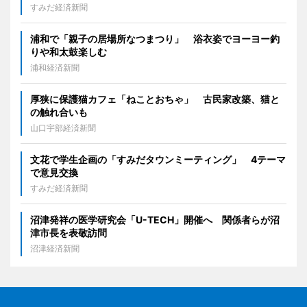
すみだ経済新聞
浦和で「親子の居場所なつまつり」 浴衣姿でヨーヨー釣
りや和太鼓楽しむ
浦和経済新聞
厚狭に保護猫カフェ「ねことおちゃ」 古民家改築、猫と
の触れ合いも
山口宇部経済新聞
文花で学生企画の「すみだタウンミーティング」 4テーマ
で意見交換
すみだ経済新聞
沼津発祥の医学研究会「U-TECH」開催へ 関係者らが沼
津市長を表敬訪問
沼津経済新聞