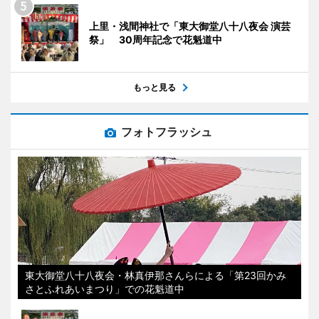
上里・浅間神社で「東大御堂八十八夜会 演芸
祭」 30周年記念で花魁道中
もっと見る
フォトフラッシュ
東大御堂八十八夜会・林真伊那さんらによる「第23回かみ
さとふれあいまつり」での花魁道中