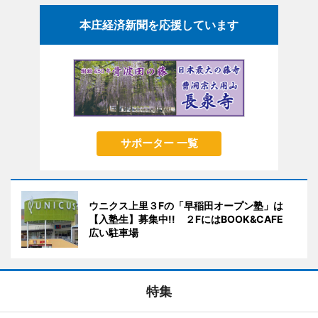
本庄経済新聞を応援しています
サポーター 一覧
ウニクス上里３Fの「早稲田オープン塾」は
【入塾生】募集中!! ２FにはBOOK&CAFE
広い駐車場
特集