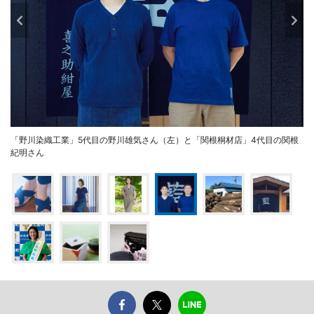
「野川染織工業」5代目の野川雄気さん（左）と「関根桐材店」4代目の関根
紀明さん