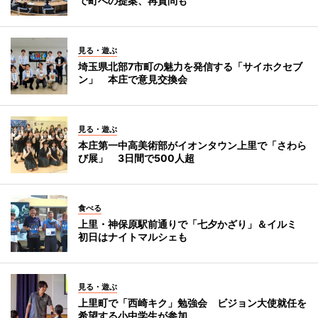
で町への提案、再質問も
見る・遊ぶ
埼玉県北部7市町の魅力を発信する「サイホクセブ
ン」 本庄で意見交換会
見る・遊ぶ
本庄第一中高美術部がイオンタウン上里で「さわら
び展」 3日間で500人超
食べる
上里・神保原駅前通りで「七夕かざり」＆イルミ
初日はナイトマルシェも
見る・遊ぶ
上里町で「西崎キク」勉強会 ビジョン大使就任を
希望する小中学生が参加