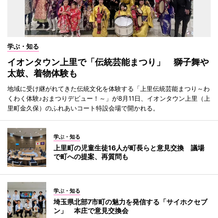
学ぶ・知る
イオンタウン上里で「伝統芸能まつり」 獅子舞や
太鼓、着物体験も
地域に受け継がれてきた伝統文化を体験する「上里伝統芸能まつり～わ
くわく体験♪おまつりデビュー！～」が8月11日、イオンタウン上里（上
里町金久保）のふれあいコート特設会場で開かれる。
学ぶ・知る
上里町の児童生徒16人が町長らと意見交換 議場
で町への提案、再質問も
学ぶ・知る
埼玉県北部7市町の魅力を発信する「サイホクセブ
ン」 本庄で意見交換会