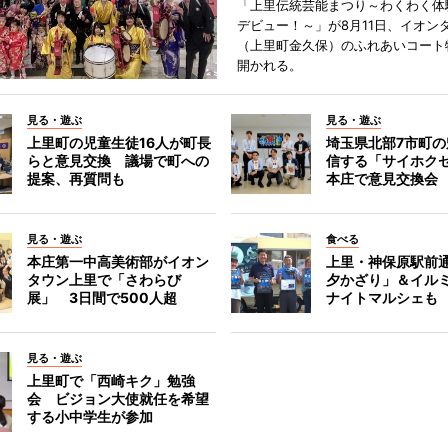
「上里伝統芸能まつり～わくわく体
デビュー！～」が8月11日、イオン
（上里町金久保）のふれあいコート
開かれる。
見る・遊ぶ
見る・遊ぶ
上里町の児童生徒16人が町長
埼玉県北部7市町
らと意見交換 議場で町への
信する「サイホク
提案、再質問も
本庄で意見交換会
見る・遊ぶ
食べる
本庄第一中高美術部がイオン
上里・神保原駅前
タウン上里で「さわらび
夕かざり」＆イル
展」 3日間で500人超
ナイトマルシェも
見る・遊ぶ
上里町で「西崎キク」勉強
会 ビジョン大使就任を希望
する小中学生が参加