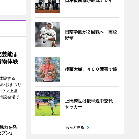
日本被団協が結成７０年
日南学園が２回戦へ 高校
野球
統芸能ま
着物体験
後藤大樹、４００障害で銀
体験する
験♪おまつり
タウン上里
特設会場で
上田綺世は後半途中交代
サッカー
の魅力を発
もっと見る
セブン」