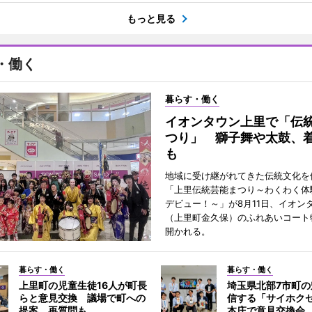
もっと見る
・働く
暮らす・働く
イオンタウン上里で「伝
つり」 獅子舞や太鼓、
も
地域に受け継がれてきた伝統文化を
「上里伝統芸能まつり～わくわく体
デビュー！～」が8月11日、イオン
（上里町金久保）のふれあいコート
開かれる。
暮らす・働く
暮らす・働く
上里町の児童生徒16人が町長
埼玉県北部7市町
らと意見交換 議場で町への
信する「サイホク
提案、再質問も
本庄で意見交換会