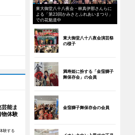
東大御堂八十八夜会・林真伊那さんらに
よる「第23回かみさとふれあいまつり」
での花魁道中
東大御堂八十八夜会演芸祭
の様子
満寿姫に扮する「金窪獅子
舞保存会」の会員
統芸能ま
金窪獅子舞保存会の会員
着物体験
体験する