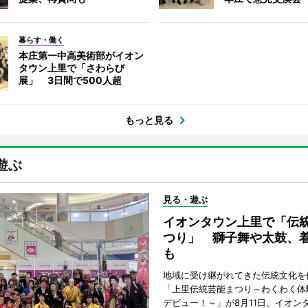
暮らす・働く
本庄第一中高美術部がイオン
タウン上里で「さわらび
展」 3日間で500人超
もっと見る
遊ぶ
見る・遊ぶ
イオンタウン上里で「伝
つり」 獅子舞や太鼓、
も
地域に受け継がれてきた伝統文化を
「上里伝統芸能まつり～わくわく体
デビュー！～」が8月11日、イオン