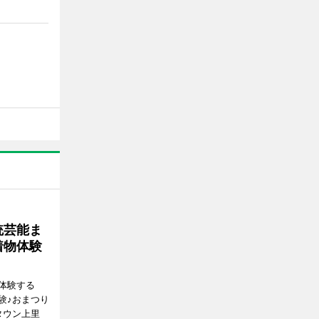
統芸能ま
着物体験
体験する
験♪おまつり
タウン上里