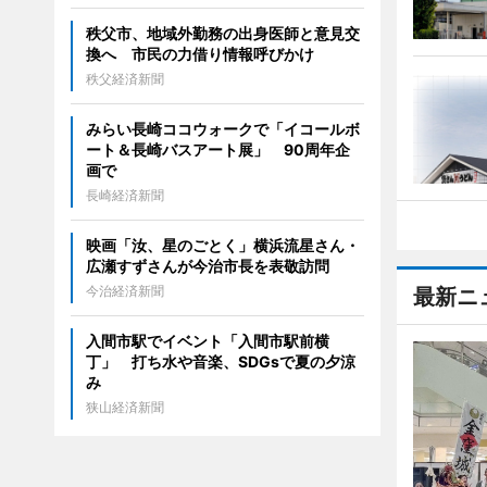
秩父市、地域外勤務の出身医師と意見交
換へ 市民の力借り情報呼びかけ
秩父経済新聞
みらい長崎ココウォークで「イコールボ
ート＆長崎バスアート展」 90周年企
画で
長崎経済新聞
映画「汝、星のごとく」横浜流星さん・
広瀬すずさんが今治市長を表敬訪問
今治経済新聞
最新ニ
入間市駅でイベント「入間市駅前横
丁」 打ち水や音楽、SDGsで夏の夕涼
み
狭山経済新聞