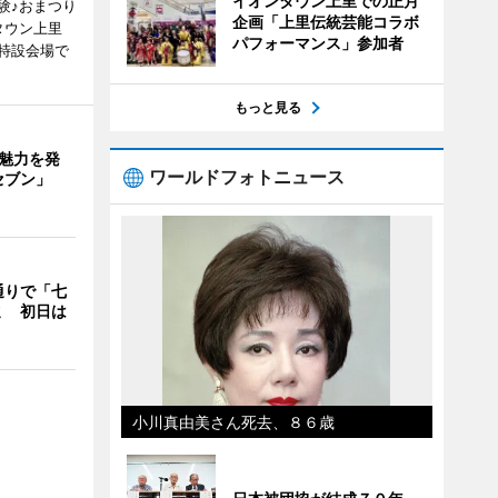
イオンタウン上里での正月
験♪おまつり
企画「上里伝統芸能コラボ
タウン上里
パフォーマンス」参加者
特設会場で
もっと見る
の魅力を発
ワールドフォトニュース
セブン」
通りで「七
ミ 初日は
小川真由美さん死去、８６歳