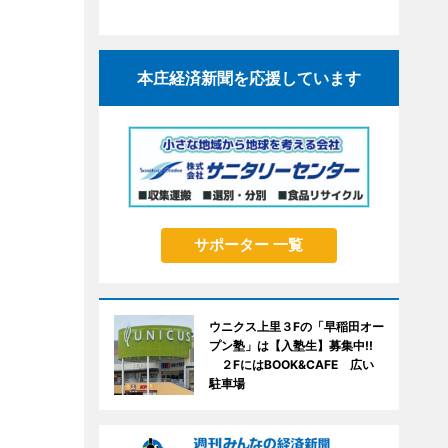
本庄経済新聞を応援しています
サポーター 一覧
ウニクス上里３Fの「早稲田オー
プン塾」は【入塾生】募集中!!
２FにはBOOK&CAFE 広い
駐車場