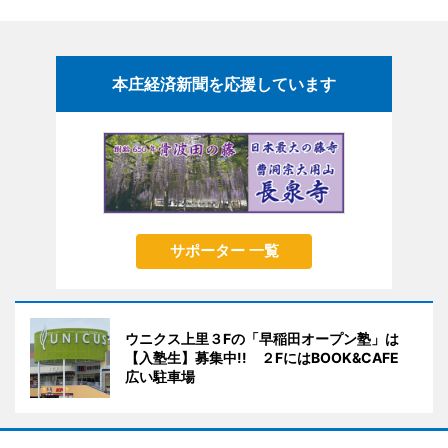
本庄経済新聞を応援しています
サポーター 一覧
ウニクス上里３Fの「早稲田オープン塾」は
【入塾生】募集中!! ２FにはBOOK&CAFE
広い駐車場