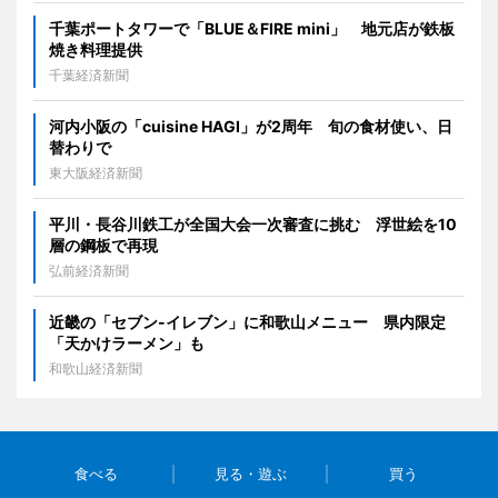
千葉ポートタワーで「BLUE＆FIRE mini」 地元店が鉄板
焼き料理提供
千葉経済新聞
河内小阪の「cuisine HAGI」が2周年 旬の食材使い、日
替わりで
東大阪経済新聞
平川・長谷川鉄工が全国大会一次審査に挑む 浮世絵を10
層の鋼板で再現
弘前経済新聞
近畿の「セブン-イレブン」に和歌山メニュー 県内限定
「天かけラーメン」も
和歌山経済新聞
食べる
見る・遊ぶ
買う