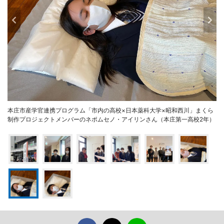
本庄市産学官連携プログラム「市内の高校×日本薬科大学×昭和西川」まくら
制作プロジェクトメンバーのネポムセノ・アイリンさん（本庄第一高校2年）