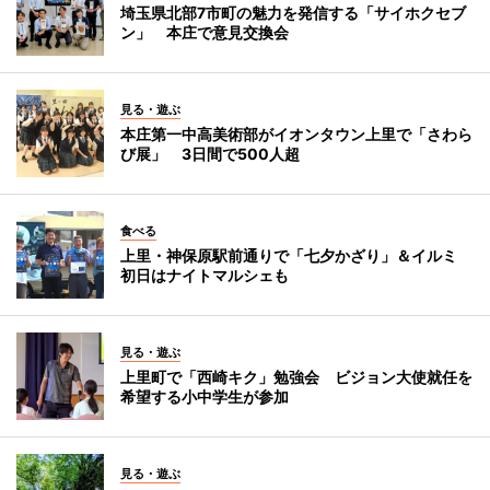
埼玉県北部7市町の魅力を発信する「サイホクセブ
ン」 本庄で意見交換会
見る・遊ぶ
本庄第一中高美術部がイオンタウン上里で「さわら
び展」 3日間で500人超
食べる
上里・神保原駅前通りで「七夕かざり」＆イルミ
初日はナイトマルシェも
見る・遊ぶ
上里町で「西崎キク」勉強会 ビジョン大使就任を
希望する小中学生が参加
見る・遊ぶ