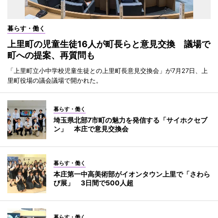
暮らす・働く
上里町の児童生徒16人が町長らと意見交換 議場で
町への提案、再質問も
「上里町立小中学校児童生徒との上里町長意見交換会」が7月27日、上
里町役場の議会議場で開かれた。
暮らす・働く
埼玉県北部7市町の魅力を発信する「サイホクセブ
ン」 本庄で意見交換会
暮らす・働く
本庄第一中高美術部がイオンタウン上里で「さわら
び展」 3日間で500人超
暮らす・働く