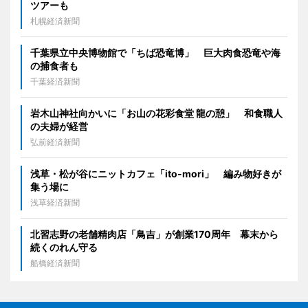
ツアーも
札幌経済新聞
千葉県立中央博物館で「ちば恐竜博」 巨大肉食恐竜や海
の捕食者も
千葉経済新聞
岩木山神社向かいに「お山の花彩食堂 龍の憩」 和食職人
の夫婦が経営
弘前経済新聞
浅草・松が谷にニットカフェ「ito-mori」 編み物好きが
集う場に
浅草経済新聞
北習志野の老舗精肉店「鳥吉」が創業170周年 幕末から
続くのれん守る
船橋経済新聞