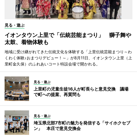
見る・遊ぶ
イオンタウン上里で「伝統芸能まつり」 獅子舞や
太鼓、着物体験も
地域に受け継がれてきた伝統文化を体験する「上里伝統芸能まつり～わ
くわく体験♪おまつりデビュー！～」が8月11日、イオンタウン上里（上
里町金久保）のふれあいコート特設会場で開かれる。
見る・遊ぶ
上里町の児童生徒16人が町長らと意見交換 議場
で町への提案、再質問も
見る・遊ぶ
埼玉県北部7市町の魅力を発信する「サイホクセブ
ン」 本庄で意見交換会