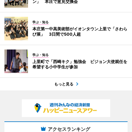
ン」 本庄で意見交換会
学ぶ・知る
本庄第一中高美術部がイオンタウン上里で「さわら
び展」 3日間で500人超
学ぶ・知る
上里町で「西崎キク」勉強会 ビジョン大使就任を
希望する小中学生が参加
もっと見る
アクセスランキング