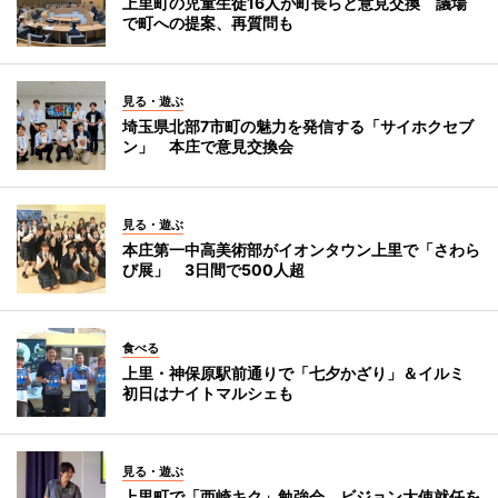
上里町の児童生徒16人が町長らと意見交換 議場
で町への提案、再質問も
見る・遊ぶ
埼玉県北部7市町の魅力を発信する「サイホクセブ
ン」 本庄で意見交換会
見る・遊ぶ
本庄第一中高美術部がイオンタウン上里で「さわら
び展」 3日間で500人超
食べる
上里・神保原駅前通りで「七夕かざり」＆イルミ
初日はナイトマルシェも
見る・遊ぶ
上里町で「西崎キク」勉強会 ビジョン大使就任を