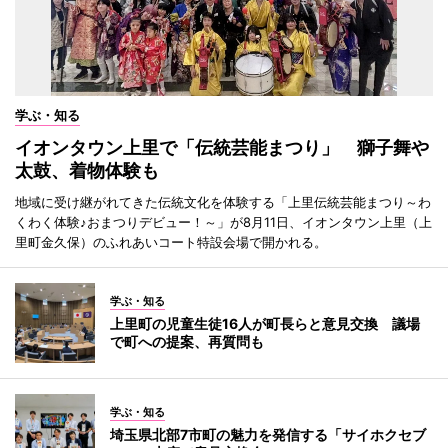
学ぶ・知る
イオンタウン上里で「伝統芸能まつり」 獅子舞や
太鼓、着物体験も
地域に受け継がれてきた伝統文化を体験する「上里伝統芸能まつり～わ
くわく体験♪おまつりデビュー！～」が8月11日、イオンタウン上里（上
里町金久保）のふれあいコート特設会場で開かれる。
学ぶ・知る
上里町の児童生徒16人が町長らと意見交換 議場
で町への提案、再質問も
学ぶ・知る
埼玉県北部7市町の魅力を発信する「サイホクセブ