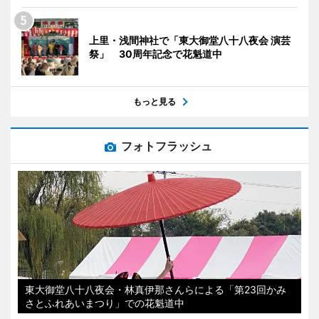
上里・浅間神社で「東大御堂八十八夜会 演芸
祭」 30周年記念で花魁道中
もっと見る
フォトフラッシュ
東大御堂八十八夜会・林真伊那さんらによる「第23回かみ
さとふれあいまつり」での花魁道中