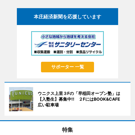
本庄経済新聞を応援しています
サポーター 一覧
ウニクス上里３Fの「早稲田オープン塾」は
【入塾生】募集中!! ２FにはBOOK&CAFE
広い駐車場
特集