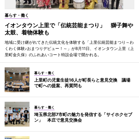
暮らす・働く
イオンタウン上里で「伝統芸能まつり」 獅子舞や
太鼓、着物体験も
地域に受け継がれてきた伝統文化を体験する「上里伝統芸能まつり～わ
くわく体験♪おまつりデビュー！～」が8月11日、イオンタウン上里（上
里町金久保）のふれあいコート特設会場で開かれる。
暮らす・働く
上里町の児童生徒16人が町長らと意見交換 議場
で町への提案、再質問も
暮らす・働く
埼玉県北部7市町の魅力を発信する「サイホクセブ
ン」 本庄で意見交換会