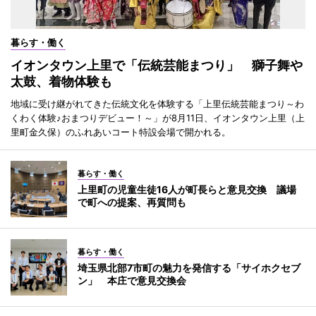
暮らす・働く
イオンタウン上里で「伝統芸能まつり」 獅子舞や
太鼓、着物体験も
地域に受け継がれてきた伝統文化を体験する「上里伝統芸能まつり～わ
くわく体験♪おまつりデビュー！～」が8月11日、イオンタウン上里（上
里町金久保）のふれあいコート特設会場で開かれる。
暮らす・働く
上里町の児童生徒16人が町長らと意見交換 議場
で町への提案、再質問も
暮らす・働く
埼玉県北部7市町の魅力を発信する「サイホクセブ
ン」 本庄で意見交換会