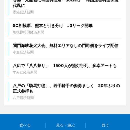
代風に
香港経済新聞
SC相模原、熊本と引き分け J3リーグ開幕
相模原町田経済新聞
関門海峡花火大会、無料エリアなしの門司側をライブ配信
小倉経済新聞
八広で「八八祭り」 1500人が提灯行列、多幸アートも
すみだ経済新聞
八戸の「騎馬打毬」、若手騎手の姿勇ましく 20年ぶりの
正式参拝も
八戸経済新聞
食べる
見る・遊ぶ
買う