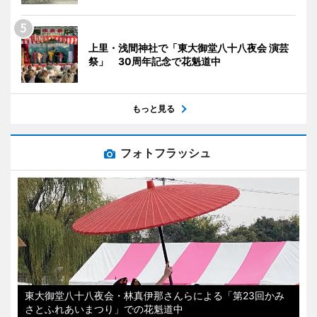
上里・浅間神社で「東大御堂八十八夜会 演芸
祭」 30周年記念で花魁道中
もっと見る
フォトフラッシュ
東大御堂八十八夜会・林真伊那さんらによる「第23回かみ
さとふれあいまつり」での花魁道中