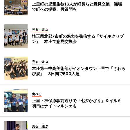
上里町の児童生徒16人が町長らと意見交換 議場
で町への提案、再質問も
見る・遊ぶ
埼玉県北部7市町の魅力を発信する「サイホクセブ
ン」 本庄で意見交換会
見る・遊ぶ
本庄第一中高美術部がイオンタウン上里で「さわら
び展」 3日間で500人超
食べる
上里・神保原駅前通りで「七夕かざり」＆イルミ
初日はナイトマルシェも
見る・遊ぶ