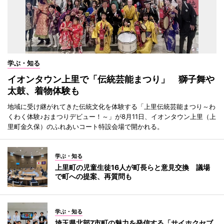
学ぶ・知る
イオンタウン上里で「伝統芸能まつり」 獅子舞や
太鼓、着物体験も
地域に受け継がれてきた伝統文化を体験する「上里伝統芸能まつり～わ
くわく体験♪おまつりデビュー！～」が8月11日、イオンタウン上里（上
里町金久保）のふれあいコート特設会場で開かれる。
学ぶ・知る
上里町の児童生徒16人が町長らと意見交換 議場
で町への提案、再質問も
学ぶ・知る
埼玉県北部7市町の魅力を発信する「サイホクセブ