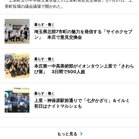
里町役場の議会議場で開かれた。
暮らす・働く
埼玉県北部7市町の魅力を発信する「サイホクセブ
ン」 本庄で意見交換会
暮らす・働く
本庄第一中高美術部がイオンタウン上里で「さわら
び展」 3日間で500人超
暮らす・働く
上里・神保原駅前通りで「七夕かざり」＆イルミ
初日はナイトマルシェも
もっと見る