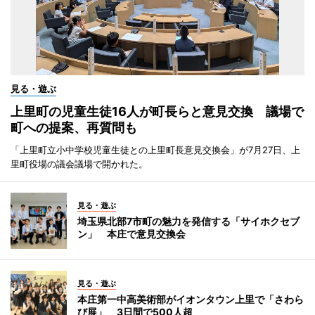
見る・遊ぶ
上里町の児童生徒16人が町長らと意見交換 議場で
町への提案、再質問も
「上里町立小中学校児童生徒との上里町長意見交換会」が7月27日、上
里町役場の議会議場で開かれた。
見る・遊ぶ
埼玉県北部7市町の魅力を発信する「サイホクセブ
ン」 本庄で意見交換会
見る・遊ぶ
本庄第一中高美術部がイオンタウン上里で「さわら
び展」 3日間で500人超