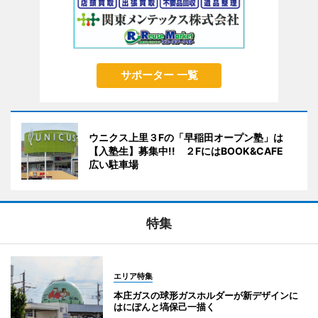
サポーター 一覧
ウニクス上里３Fの「早稲田オープン塾」は
【入塾生】募集中!! ２FにはBOOK&CAFE
広い駐車場
特集
エリア特集
本庄ガスの球形ガスホルダーが新デザインに
はにぽんと塙保己一描く