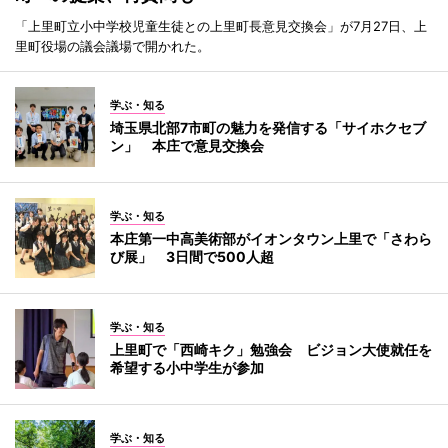
「上里町立小中学校児童生徒との上里町長意見交換会」が7月27日、上
里町役場の議会議場で開かれた。
学ぶ・知る
埼玉県北部7市町の魅力を発信する「サイホクセブ
ン」 本庄で意見交換会
学ぶ・知る
本庄第一中高美術部がイオンタウン上里で「さわら
び展」 3日間で500人超
学ぶ・知る
上里町で「西崎キク」勉強会 ビジョン大使就任を
希望する小中学生が参加
学ぶ・知る