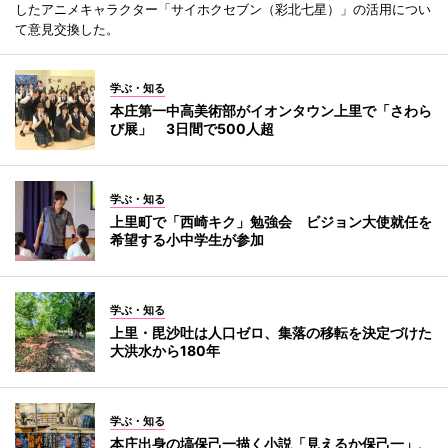
したアニメキャラクター「サイホクセブン（彩北七星）」の活用につい
て意見交換した。
学ぶ・知る
本庄第一中高美術部がイオンタウン上里で「さわら
び展」 3日間で500人超
学ぶ・知る
上里町で「西崎キク」勉強会 ビジョン大使就任を
希望する小中学生が参加
学ぶ・知る
上里・毘沙吐は人口ゼロ、集落の移転を決定づけた
大洪水から180年
学ぶ・知る
本庄出身の塙保己一描く小説「見えるか保己一」、