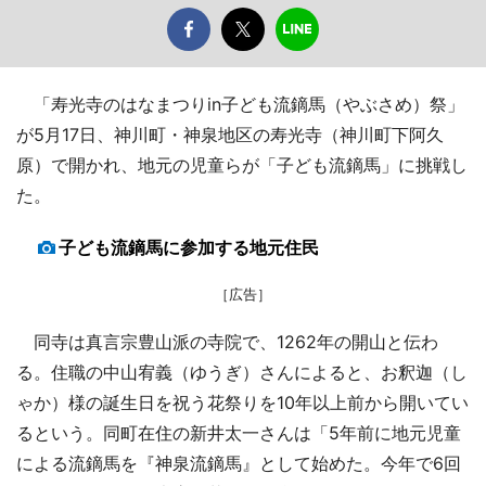
「寿光寺のはなまつりin子ども流鏑馬（やぶさめ）祭」
が5月17日、神川町・神泉地区の寿光寺（神川町下阿久
原）で開かれ、地元の児童らが「子ども流鏑馬」に挑戦し
た。
子ども流鏑馬に参加する地元住民
［広告］
同寺は真言宗豊山派の寺院で、1262年の開山と伝わ
る。住職の中山宥義（ゆうぎ）さんによると、お釈迦（し
ゃか）様の誕生日を祝う花祭りを10年以上前から開いてい
るという。同町在住の新井太一さんは「5年前に地元児童
による流鏑馬を『神泉流鏑馬』として始めた。今年で6回