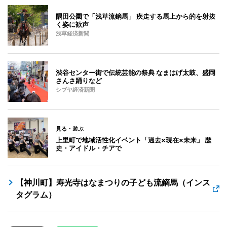
隅田公園で「浅草流鏑馬」 疾走する馬上から的を射抜
く姿に歓声
浅草経済新聞
渋谷センター街で伝統芸能の祭典 なまはげ太鼓、盛岡
さんさ踊りなど
シブヤ経済新聞
見る・遊ぶ
上里町で地域活性化イベント「過去×現在×未来」 歴
史・アイドル・チアで
【神川町】寿光寺はなまつりの子ども流鏑馬（インス
タグラム）