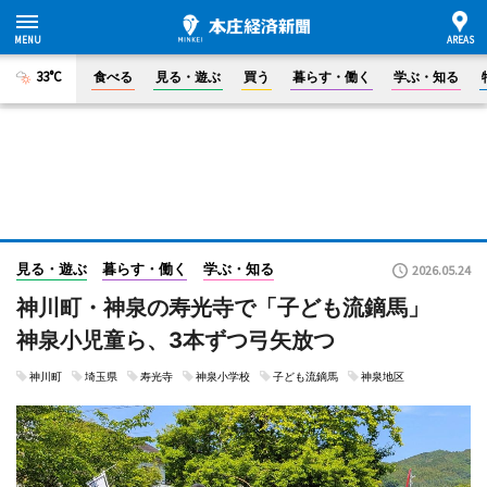
33°C
食べる
見る・遊ぶ
買う
暮らす・働く
学ぶ・知る
見る・遊ぶ
暮らす・働く
学ぶ・知る
2026.05.24
神川町・神泉の寿光寺で「子ども流鏑馬」
神泉小児童ら、3本ずつ弓矢放つ
神川町
埼玉県
寿光寺
神泉小学校
子ども流鏑馬
神泉地区