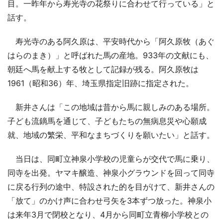
目。一昨年から寿光寺の花祭りに合わせて行っている」と
話す。
寿光寺のある阿久原は、平安時代から「阿久原牧（あぐ
はらのまき）」と呼ばれた馬の産地。933年の文献にも、
朝廷へ馬を献上する牧として記録が残る。阿久原牧は
1961（昭和36）年、埼玉県指定旧跡に指定された。
新井さんは「この地域は昔から馬に親しみのある場所。
子ども流鏑馬を通じて、子どもたちの無病息災や心願成
就、地域の繁栄、平和なまちづくりを願いたい」と話す。
当日は、同町立神泉小学校の児童らが交代で馬に乗り、
同寺を出発。ヤマキ醸造、神泉小グラウンドを回って同寺
に戻る行列の途中、特設された的を目がけて、新井さんの
「放て」のかけ声に合わせ弓矢を3本ずつ放った。神泉小
は来年3月で閉校となり、4月から同町立青柳小学校との