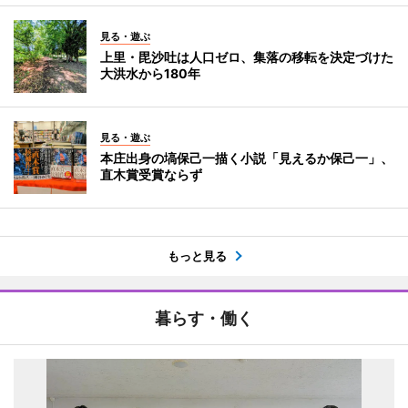
見る・遊ぶ
上里・毘沙吐は人口ゼロ、集落の移転を決定づけた
大洪水から180年
見る・遊ぶ
本庄出身の塙保己一描く小説「見えるか保己一」、
直木賞受賞ならず
もっと見る
暮らす・働く