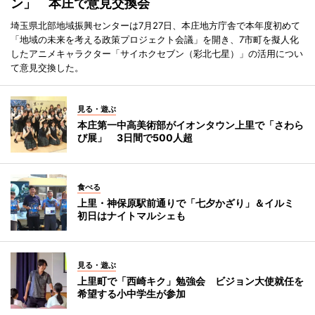
ン」 本庄で意見交換会
埼玉県北部地域振興センターは7月27日、本庄地方庁舎で本年度初めて
「地域の未来を考える政策プロジェクト会議」を開き、7市町を擬人化
したアニメキャラクター「サイホクセブン（彩北七星）」の活用につい
て意見交換した。
見る・遊ぶ
本庄第一中高美術部がイオンタウン上里で「さわら
び展」 3日間で500人超
食べる
上里・神保原駅前通りで「七夕かざり」＆イルミ
初日はナイトマルシェも
見る・遊ぶ
上里町で「西崎キク」勉強会 ビジョン大使就任を
希望する小中学生が参加