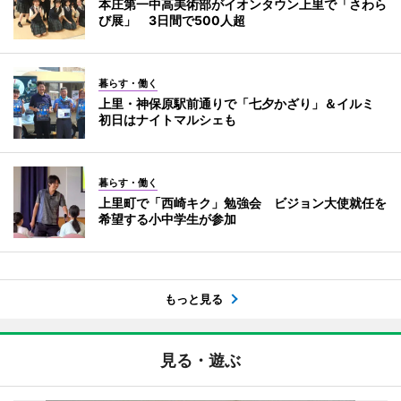
本庄第一中高美術部がイオンタウン上里で「さわら
び展」 3日間で500人超
暮らす・働く
上里・神保原駅前通りで「七夕かざり」＆イルミ
初日はナイトマルシェも
暮らす・働く
上里町で「西崎キク」勉強会 ビジョン大使就任を
希望する小中学生が参加
もっと見る
見る・遊ぶ