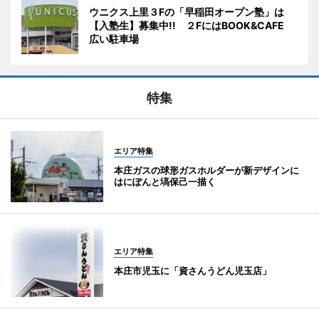
ウニクス上里３Fの「早稲田オープン塾」は
【入塾生】募集中!! ２FにはBOOK&CAFE
広い駐車場
特集
エリア特集
本庄ガスの球形ガスホルダーが新デザインに
はにぽんと塙保己一描く
エリア特集
本庄市児玉に「資さんうどん児玉店」