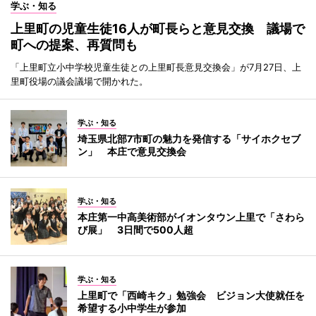
学ぶ・知る
上里町の児童生徒16人が町長らと意見交換 議場で
町への提案、再質問も
「上里町立小中学校児童生徒との上里町長意見交換会」が7月27日、上
里町役場の議会議場で開かれた。
学ぶ・知る
埼玉県北部7市町の魅力を発信する「サイホクセブ
ン」 本庄で意見交換会
学ぶ・知る
本庄第一中高美術部がイオンタウン上里で「さわら
び展」 3日間で500人超
学ぶ・知る
上里町で「西崎キク」勉強会 ビジョン大使就任を
希望する小中学生が参加