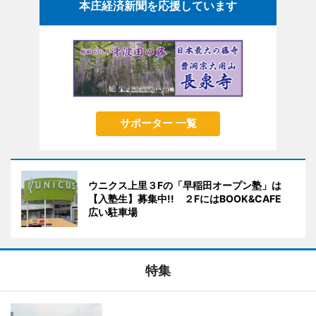
本庄経済新聞を応援しています
サポーター 一覧
ウニクス上里３Fの「早稲田オープン塾」は
【入塾生】募集中!! ２FにはBOOK&CAFE
広い駐車場
特集