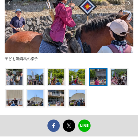
子ども流鏑馬の様子