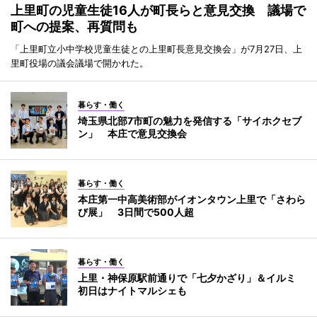
上里町の児童生徒16人が町長らと意見交換 議場で
町への提案、再質問も
「上里町立小中学校児童生徒との上里町長意見交換会」が7月27日、上
里町役場の議会議場で開かれた。
暮らす・働く
埼玉県北部7市町の魅力を発信する「サイホクセブ
ン」 本庄で意見交換会
暮らす・働く
本庄第一中高美術部がイオンタウン上里で「さわら
び展」 3日間で500人超
暮らす・働く
上里・神保原駅前通りで「七夕かざり」＆イルミ
初日はナイトマルシェも