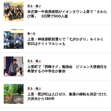
見る・遊ぶ
本庄第一中高美術部がイオンタウン上里で「さわら
び展」 3日間で500人超
食べる
上里・神保原駅前通りで「七夕かざり」＆イルミ
初日はナイトマルシェも
見る・遊ぶ
上里町で「西崎キク」勉強会 ビジョン大使就任を
希望する小中学生が参加
見る・遊ぶ
上里・毘沙吐は人口ゼロ、集落の移転を決定づけた
大洪水から180年