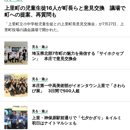
上里町の児童生徒16人が町長らと意見交換 議場で
町への提案、再質問も
「上里町立小中学校児童生徒との上里町長意見交換会」が7月27日、上
里町役場の議会議場で開かれた。
見る・遊ぶ
埼玉県北部7市町の魅力を発信する「サイホクセブ
ン」 本庄で意見交換会
見る・遊ぶ
本庄第一中高美術部がイオンタウン上里で「さわら
び展」 3日間で500人超
見る・遊ぶ
上里・神保原駅前通りで「七夕かざり」＆イルミ
初日はナイトマルシェも