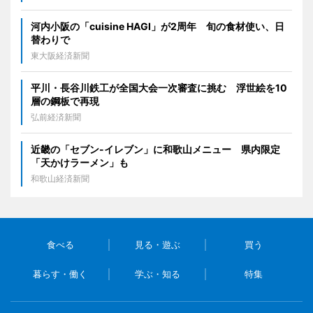
河内小阪の「cuisine HAGI」が2周年 旬の食材使い、日
替わりで
東大阪経済新聞
平川・長谷川鉄工が全国大会一次審査に挑む 浮世絵を10
層の鋼板で再現
弘前経済新聞
近畿の「セブン-イレブン」に和歌山メニュー 県内限定
「天かけラーメン」も
和歌山経済新聞
食べる
見る・遊ぶ
買う
暮らす・働く
学ぶ・知る
特集