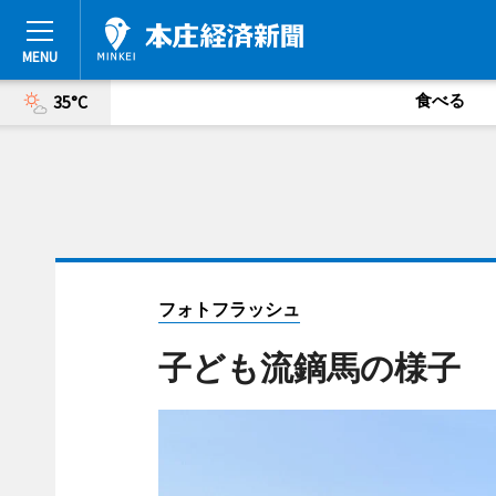
食べる
35°C
フォトフラッシュ
子ども流鏑馬の様子