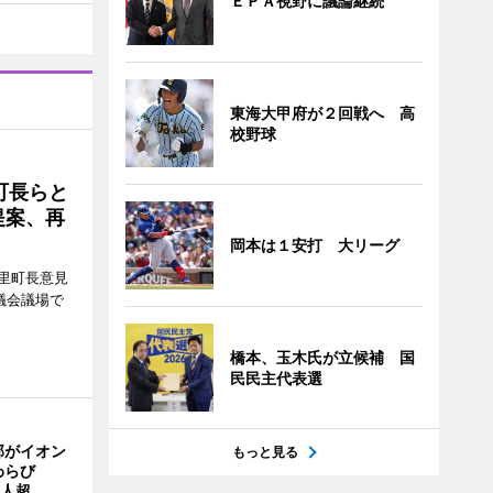
ＥＰＡ視野に議論継続
東海大甲府が２回戦へ 高
校野球
町長らと
提案、再
岡本は１安打 大リーグ
里町長意見
議会議場で
橋本、玉木氏が立候補 国
民民主代表選
部がイオン
もっと見る
わらび
0人超