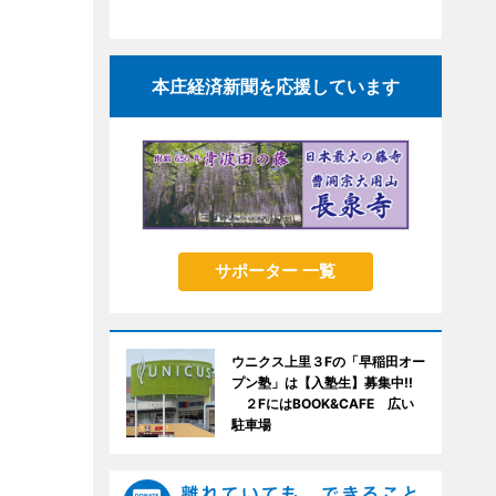
本庄経済新聞を応援しています
サポーター 一覧
ウニクス上里３Fの「早稲田オー
プン塾」は【入塾生】募集中!!
２FにはBOOK&CAFE 広い
駐車場