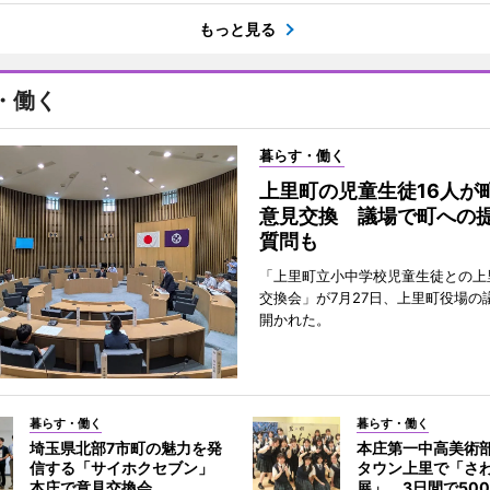
もっと見る
・働く
暮らす・働く
上里町の児童生徒16人が
意見交換 議場で町への
質問も
「上里町立小中学校児童生徒との上
交換会」が7月27日、上里町役場の
開かれた。
暮らす・働く
暮らす・働く
埼玉県北部7市町の魅力を発
本庄第一中高美術
信する「サイホクセブン」
タウン上里で「さ
本庄で意見交換会
展」 3日間で50