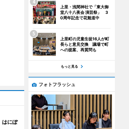
上里・浅間神社で「東大御
堂八十八夜会 演芸祭」 3
0周年記念で花魁道中
上里町の児童生徒16人が町
長らと意見交換 議場で町
への提案、再質問も
もっと見る
フォトフラッシュ
 はにぽ