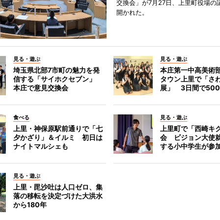
交換会」が7月27日、上里町役場の
開かれた。
見る・遊ぶ
見る・遊ぶ
埼玉県北部7市町の魅力を発
本庄第一中高美術
信する「サイホクセブン」
タウン上里で「さ
本庄で意見交換会
展」 3日間で50
食べる
見る・遊ぶ
上里・神保原駅前通りで「七
上里町で「西崎キ
夕かざり」＆イルミ 初日は
会 ビジョン大使
ナイトマルシェも
する小中学生が参
見る・遊ぶ
上里・毘沙吐は人口ゼロ、集
落の移転を決定づけた大洪水
から180年