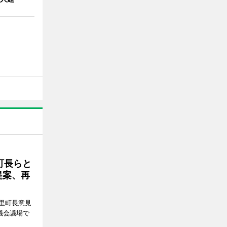
町長らと
提案、再
里町長意見
議会議場で