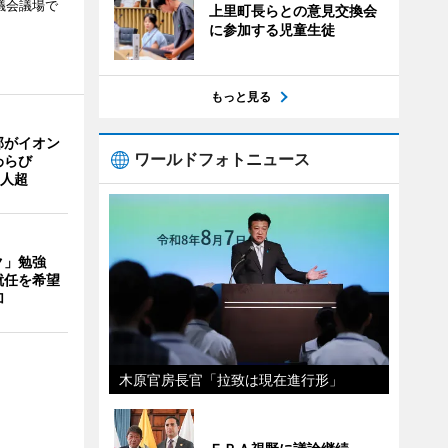
議会議場で
上里町長らとの意見交換会
に参加する児童生徒
もっと見る
部がイオン
ワールドフォトニュース
わらび
0人超
ク」勉強
就任を希望
加
木原官房長官「拉致は現在進行形」