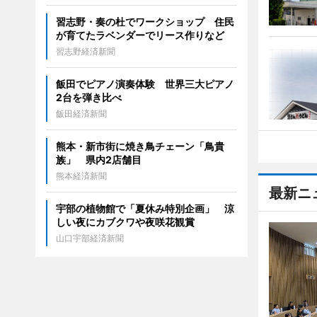
習志野・奏の杜でワークショップ 住民
が育てたラベンダーでリース作りなど
習志野経済新聞
飯田でピアノ演奏体験 世界三大ピアノ
2台を弾き比べ
飯田経済新聞
熊本・新市街に焼き鳥チェーン「鳥貴
族」 県内2店舗目
熊本経済新聞
最新ニ
宇部の植物館で「夏休み特別企画」 涼
しい夜にカブクワや夜咲花観賞
山口宇部経済新聞