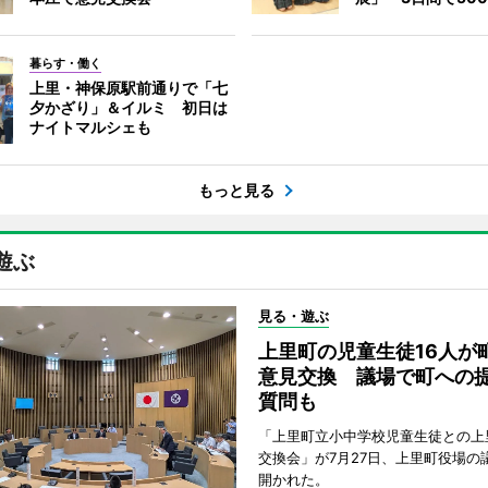
暮らす・働く
上里・神保原駅前通りで「七
夕かざり」＆イルミ 初日は
ナイトマルシェも
もっと見る
遊ぶ
見る・遊ぶ
上里町の児童生徒16人が
意見交換 議場で町への
質問も
「上里町立小中学校児童生徒との上
交換会」が7月27日、上里町役場の
開かれた。