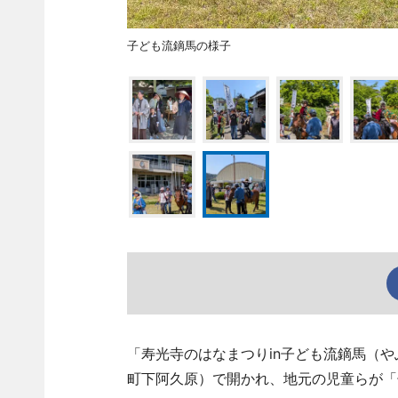
子ども流鏑馬の様子
「寿光寺のはなまつりin子ども流鏑馬（や
町下阿久原）で開かれ、地元の児童らが「